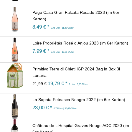
Pago Casa Gran Falcata Rosado 2023 (im 6er
Karton)
8,49
€ *
0.75 Liter | 11,32 €/Liter
Loire Propriétés Rosé d'Anjou 2023 (im 6er Karton)
7,99
€ *
0.75 Liter | 10,65 €/Liter
Primitivo Terre di Chieti IGP 2024 Bag in Box 3l
Lunaria
19,79
€ *
21,99 €
3 Liter | 6,60 €/Liter
La Sapata Feteasca Neagra 2022 (im 6er Karton)
23,00
€ *
0.75 Liter | 30,67 €/Liter
Château de L’Hospital Graves Rouge AOC 2020 (im