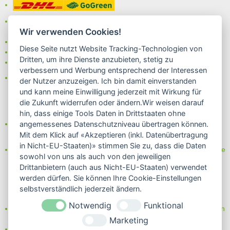
Bei uns können Sie unter folgenden
sicheren Zahlungsarten
Wir verwenden Cookies!
auswählen:
- Vorkasse (-2%)
Diese Seite nutzt Website Tracking-Technologien von
- Rechnung
Dritten, um ihre Dienste anzubieten, stetig zu
- Lastschrift/Bankeinzug
verbessern und Werbung entsprechend der Interessen
Das Internetsiegel "GEPRÜFTER SHOP – Sicher einkaufen":
der Nutzer anzuzeigen. Ich bin damit einverstanden
und kann meine Einwilligung jederzeit mit Wirkung für
die Zukunft widerrufen oder ändern.Wir weisen darauf
hin, dass einige Tools Daten in Drittstaaten ohne
Partner von:
angemessenes Datenschutzniveau übertragen können.
Wine in Moderation - bewußt genießen
Mit dem Klick auf «Akzeptieren (inkl. Datenübertragung
in Nicht-EU-Staaten)» stimmen Sie zu, dass die Daten
Erfahren Sie mehr über Biowein in unserem Blog oder Folgen Sie
sowohl von uns als auch von den jeweiligen
uns!
Drittanbietern (auch aus Nicht-EU-Staaten) verwendet
Blog
werden dürfen. Sie können Ihre Cookie-Einstellungen
Facebook
selbstverständlich jederzeit ändern.
Instagram
Notwendig
Funktional
Neben einem ausgesuchten Sortiment an Biowein, Biospirituosen
und Biofeinkost bieten wir Ihnen u.a. folgende
Vorteile
:
Marketing
große Auswahl