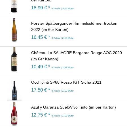
6er Karton)
18,99
€ *
0.75 Liter | 25,32 €/Liter
Forster Spätburgunder Himmelsstürmer trocken
2022 (im 6er Karton)
16,45
€ *
0.75 Liter | 21,93 €/Liter
Château La SALAGRE Bergerac Rouge AOC 2020
(im 6er Karton)
10,49
€ *
0.75 Liter | 13,99 €/Liter
Occhipinti SP68 Rosso IGT Sicilia 2021
17,50
€ *
0.75 Liter | 23,33 €/Liter
Azul y Garanza SueloVivo Tinto (im 6er Karton)
12,75
€ *
0.75 Liter | 17,00 €/Liter