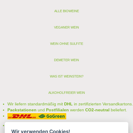
ALLE BIOWEINE
VEGANER WEIN
WEIN OHNE SULFITE
DEMETER WEIN
WAS IST WEINSTEIN?
ALKOHOLFREIER WEIN
Wir liefern standardmäßig mit
DHL
in zertifizierten Versandkartons.
Packstationen
und
Postfilialen
werden
CO2-neutral
beliefert.
Bei uns können Sie unter folgenden
sicheren Zahlungsarten
Wir verwenden Cookies!
auswählen: