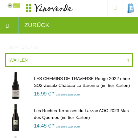
ZURÜCK
SORTIERUNG:
WÄHLEN
LES CHEMINS DE TRAVERSE Rouge 2022 ohne
SO2-Zusatz Château La Baronne (im 6er Karton)
16,99
€ *
0.75 Liter | 22,65 €/Liter
Les Ruches Terrasses du Larzac AOC 2023 Mas
des Quernes (im 6er Karton)
14,45
€ *
0.75 Liter | 19,27 €/Liter