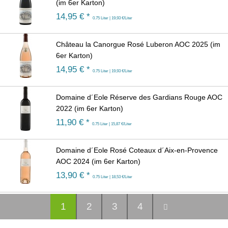
(im 6er Karton)
14,95
€ *
0.75 Liter | 19,93 €/Liter
Château la Canorgue Rosé Luberon AOC 2025 (im
6er Karton)
14,95
€ *
0.75 Liter | 19,93 €/Liter
Domaine d´Eole Réserve des Gardians Rouge AOC
2022 (im 6er Karton)
11,90
€ *
0.75 Liter | 15,87 €/Liter
Domaine d´Eole Rosé Coteaux d´Aix-en-Provence
AOC 2024 (im 6er Karton)
13,90
€ *
0.75 Liter | 18,53 €/Liter
1
2
3
4