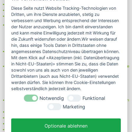
- Vorkasse (-2%)
Diese Seite nutzt Website Tracking-Technologien von
- Rechnung
Dritten, um ihre Dienste anzubieten, stetig zu
- Lastschrift/Bankeinzug
verbessern und Werbung entsprechend der Interessen
Das Internetsiegel "GEPRÜFTER SHOP – Sicher einkaufen":
der Nutzer anzuzeigen. Ich bin damit einverstanden
und kann meine Einwilligung jederzeit mit Wirkung für
die Zukunft widerrufen oder ändern.Wir weisen darauf
hin, dass einige Tools Daten in Drittstaaten ohne
Partner von:
angemessenes Datenschutzniveau übertragen können.
Wine in Moderation - bewußt genießen
Mit dem Klick auf «Akzeptieren (inkl. Datenübertragung
in Nicht-EU-Staaten)» stimmen Sie zu, dass die Daten
Erfahren Sie mehr über Biowein in unserem Blog oder Folgen Sie
sowohl von uns als auch von den jeweiligen
uns!
Drittanbietern (auch aus Nicht-EU-Staaten) verwendet
Blog
werden dürfen. Sie können Ihre Cookie-Einstellungen
Facebook
selbstverständlich jederzeit ändern.
Instagram
Notwendig
Funktional
Neben einem ausgesuchten Sortiment an Biowein, Biospirituosen
und Biofeinkost bieten wir Ihnen u.a. folgende
Vorteile
:
Marketing
große Auswahl
nur 5,79 EUR Versand (DE)
ab 95 EUR frei Haus (DE)
Optionale ablehnen
14 Tage Rückgaberecht