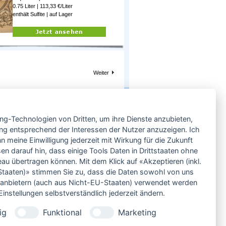
0.75 Liter | 113,33 €/Liter
enthält Sulfite |
auf Lager
Weiter
Service
ing-Technologien von Dritten, um ihre Dienste anzubieten,
Neben einem ausgesuchten Sortiment an
Biowein, Biospirituosen und Biofeinkost bieten
ng entsprechend der Interessen der Nutzer anzuzeigen. Ich
wir Ihnen u.a. folgende
Vorteile
:
 meine Einwilligung jederzeit mit Wirkung für die Zukunft
große Auswahl
en darauf hin, dass einige Tools Daten in Drittstaaten ohne
nur 5,79 EUR Versand (DE)
 übertragen können. Mit dem Klick auf «Akzeptieren (inkl.
ab 95 EUR frei Haus (DE)
taaten)» stimmen Sie zu, dass die Daten sowohl von uns
14 Tage Rückgaberecht
ittanbietern (auch aus Nicht-EU-Staaten) verwendet werden
sichere Zahlung
instellungen selbstverständlich jederzeit ändern.
Kauf auf Rechnung
bei Vorkasse -2%
ig
Funktional
Marketing
Bio-zertifizierter Shop
CO2-neutraler Versand