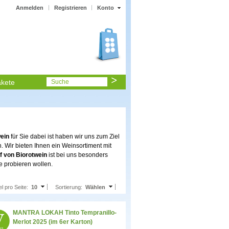
Anmelden
Registrieren
Konto
kete
Suche
ein
für Sie dabei ist haben wir uns zum Ziel
 Wir bieten Ihnen ein Weinsortiment mit
f von Biorotwein
ist bei uns besonders
e probieren wollen.
el pro Seite:
10
Sortierung:
Wählen
MANTRA LOKAH Tinto Tempranillo-
Merlot 2025 (im 6er Karton)