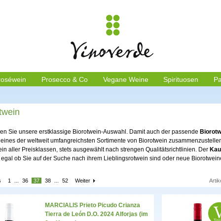
roséwein
Prosecco & Co
Vegane Weine
Spirituosen
Pa
twein
en Sie unsere erstklassige Biorotwein-Auswahl. Damit auch der passende
Biorotw
, eines der weltweit umfangreichsten Sortimente von Biorotwein zusammenzustellen.
in aller Preisklassen, stets ausgewählt nach strengen Qualitätsrichtlinien. Der
Kau
, egal ob Sie auf der Suche nach ihrem Lieblingsrotwein sind oder neue Biorotwein
s
1
...
36
37
38
...
52
Weiter
Artik
MARCIALIS Prieto Picudo Crianza
Tierra de León D.O. 2024 Alforjas (im