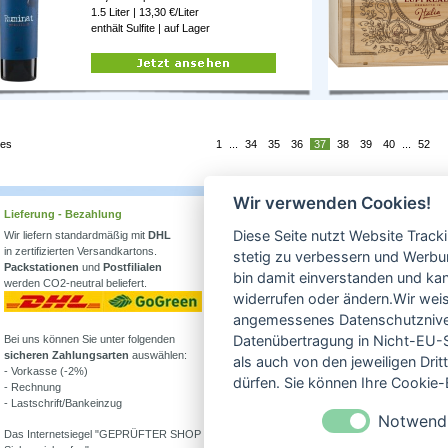
1.5 Liter | 13,30 €/Liter
enthält Sulfite |
auf Lager
ges
1
...
34
35
36
37
38
39
40
...
52
Wir verwenden Cookies!
Lieferung - Bezahlung
Wissenswertes
Diese Seite nutzt Website Track
Wir liefern standardmäßig mit
DHL
Erfahren Sie mehr über
in zertifizierten Versandkartons.
Biowein in unserem Blog
stetig zu verbessern und Werbu
Packstationen
und
Postfilialen
oder Folgen Sie uns!
bin damit einverstanden und kann
werden CO2-neutral beliefert.
Blog
widerrufen oder ändern.Wir weis
Facebook
angemessenes Datenschutzniveau
Datenübertragung in Nicht-EU-S
Bei uns können Sie unter folgenden
Instagram
sicheren Zahlungsarten
auswählen:
als auch von den jeweiligen Dr
- Vorkasse (-2%)
Alle Bioweine
dürfen. Sie können Ihre Cookie-E
- Rechnung
Veganer Wein
- Lastschrift/Bankeinzug
Wein ohne Sulfite
Notwend
Demeter Wein
Das Internetsiegel "GEPRÜFTER SHOP –
Was ist Weinstein?