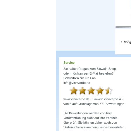
Vori
Service
Sie haben Fragen zum Biowein-Shop,
oder möchten per E-Mail bestellen?
Schreiben Sie uns
an
info@vinoverde.de
www.vinoverde.de - Biowein
vinoverde
4.9
von
5
auf Grundlage von
771
Bewertungen.
Die Bewertungen werden vor ihrer
Veröffentlichung nicht auf ihre Echtheit
überprüft. Sie können daher auch von
Verbrauchern stammen, die die bewerteten