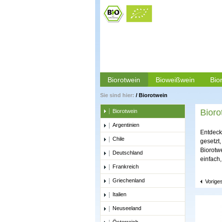
Biorotwein
Bioweißwein
Bio
Sie sind hier:
/
Biorotwein
Bioro
Biorotwein
Argentinien
Entdeck
Chile
gesetzt
Biorotwe
Deutschland
einfach
Frankreich
Griechenland
Vorige
Italien
Neuseeland