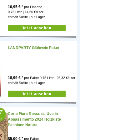
10,95
€ *
pro Flasche
0.75 Liter | 14,60 €/Liter
enthält Sulfite |
auf Lager
LANDPARTY Glühwein Paket
18,99
€ *
pro Paket
0.75 Liter | 25,32 €/Liter
enthält Sulfite |
auf Lager
Corte Fiore Rosso da Uve in
Appassimento 2024 Holzkiste
Passione Natura
85,00
€ *
pro Paket