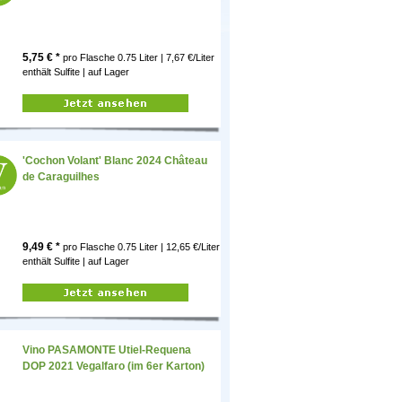
5,75
€ *
pro Flasche
0.75 Liter | 7,67 €/Liter
enthält Sulfite |
auf Lager
'Cochon Volant' Blanc 2024 Château
de Caraguilhes
9,49
€ *
pro Flasche
0.75 Liter | 12,65 €/Liter
enthält Sulfite |
auf Lager
Vino PASAMONTE Utiel-Requena
DOP 2021 Vegalfaro (im 6er Karton)