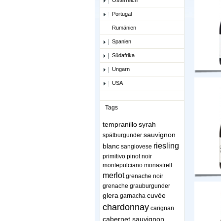
Österreich
Portugal
Rumänien
Spanien
Südafrika
Ungarn
USA
Tags
tempranillo
syrah
sauvignon
spätburgunder
riesling
blanc
sangiovese
primitivo
pinot noir
montepulciano
monastrell
merlot
grenache noir
grenache
grauburgunder
glera
cuvée
garnacha
chardonnay
carignan
cabernet sauvignon