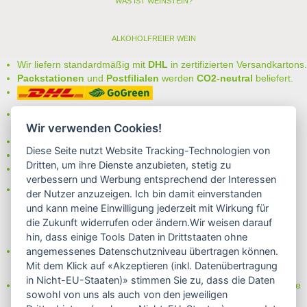
WAS IST WEINSTEIN?
ALKOHOLFREIER WEIN
Wir liefern standardmäßig mit
DHL
in zertifizierten Versandkartons.
Packstationen
und
Postfilialen
werden
CO2-neutral
beliefert.
Bei uns können Sie unter folgenden
sicheren Zahlungsarten
Wir verwenden Cookies!
auswählen:
- Vorkasse (-2%)
Diese Seite nutzt Website Tracking-Technologien von
- Rechnung
Dritten, um ihre Dienste anzubieten, stetig zu
- Lastschrift/Bankeinzug
verbessern und Werbung entsprechend der Interessen
Das Internetsiegel "GEPRÜFTER SHOP – Sicher einkaufen":
der Nutzer anzuzeigen. Ich bin damit einverstanden
und kann meine Einwilligung jederzeit mit Wirkung für
die Zukunft widerrufen oder ändern.Wir weisen darauf
hin, dass einige Tools Daten in Drittstaaten ohne
Partner von:
angemessenes Datenschutzniveau übertragen können.
Wine in Moderation - bewußt genießen
Mit dem Klick auf «Akzeptieren (inkl. Datenübertragung
in Nicht-EU-Staaten)» stimmen Sie zu, dass die Daten
Erfahren Sie mehr über Biowein in unserem Blog oder Folgen Sie
sowohl von uns als auch von den jeweiligen
uns!