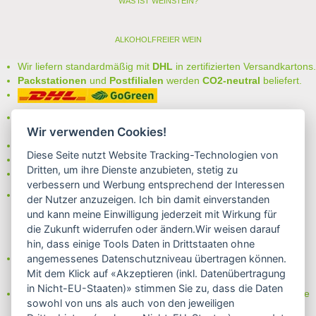
WAS IST WEINSTEIN?
ALKOHOLFREIER WEIN
Wir liefern standardmäßig mit
DHL
in zertifizierten Versandkartons.
Packstationen
und
Postfilialen
werden
CO2-neutral
beliefert.
Bei uns können Sie unter folgenden
sicheren Zahlungsarten
Wir verwenden Cookies!
auswählen:
- Vorkasse (-2%)
Diese Seite nutzt Website Tracking-Technologien von
- Rechnung
Dritten, um ihre Dienste anzubieten, stetig zu
- Lastschrift/Bankeinzug
verbessern und Werbung entsprechend der Interessen
Das Internetsiegel "GEPRÜFTER SHOP – Sicher einkaufen":
der Nutzer anzuzeigen. Ich bin damit einverstanden
und kann meine Einwilligung jederzeit mit Wirkung für
die Zukunft widerrufen oder ändern.Wir weisen darauf
hin, dass einige Tools Daten in Drittstaaten ohne
Partner von:
angemessenes Datenschutzniveau übertragen können.
Wine in Moderation - bewußt genießen
Mit dem Klick auf «Akzeptieren (inkl. Datenübertragung
in Nicht-EU-Staaten)» stimmen Sie zu, dass die Daten
Erfahren Sie mehr über Biowein in unserem Blog oder Folgen Sie
sowohl von uns als auch von den jeweiligen
uns!