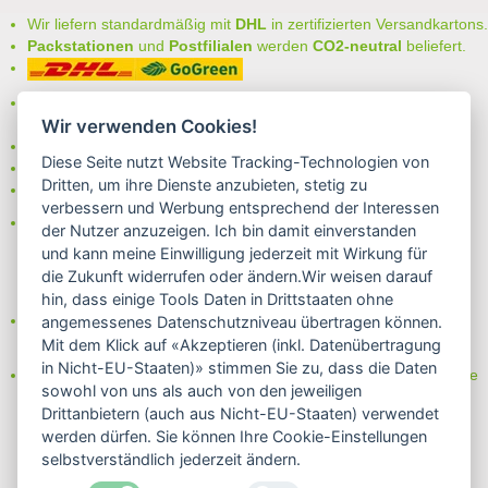
Wir liefern standardmäßig mit
DHL
in zertifizierten Versandkartons.
Packstationen
und
Postfilialen
werden
CO2-neutral
beliefert.
Bei uns können Sie unter folgenden
sicheren Zahlungsarten
auswählen:
Wir verwenden Cookies!
- Vorkasse (-2%)
Diese Seite nutzt Website Tracking-Technologien von
- Rechnung
Dritten, um ihre Dienste anzubieten, stetig zu
- Lastschrift/Bankeinzug
verbessern und Werbung entsprechend der Interessen
Das Internetsiegel "GEPRÜFTER SHOP – Sicher einkaufen":
der Nutzer anzuzeigen. Ich bin damit einverstanden
und kann meine Einwilligung jederzeit mit Wirkung für
die Zukunft widerrufen oder ändern.Wir weisen darauf
hin, dass einige Tools Daten in Drittstaaten ohne
Partner von:
angemessenes Datenschutzniveau übertragen können.
Wine in Moderation - bewußt genießen
Mit dem Klick auf «Akzeptieren (inkl. Datenübertragung
in Nicht-EU-Staaten)» stimmen Sie zu, dass die Daten
Erfahren Sie mehr über Biowein in unserem Blog oder Folgen Sie
sowohl von uns als auch von den jeweiligen
uns!
Drittanbietern (auch aus Nicht-EU-Staaten) verwendet
Blog
werden dürfen. Sie können Ihre Cookie-Einstellungen
Facebook
selbstverständlich jederzeit ändern.
Instagram