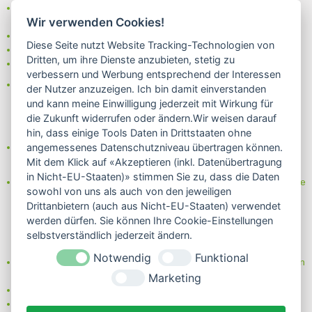
Bei uns können Sie unter folgenden
sicheren Zahlungsarten
Wir verwenden Cookies!
auswählen:
- Vorkasse (-2%)
Diese Seite nutzt Website Tracking-Technologien von
- Rechnung
Dritten, um ihre Dienste anzubieten, stetig zu
- Lastschrift/Bankeinzug
verbessern und Werbung entsprechend der Interessen
Das Internetsiegel "GEPRÜFTER SHOP – Sicher einkaufen":
der Nutzer anzuzeigen. Ich bin damit einverstanden
und kann meine Einwilligung jederzeit mit Wirkung für
die Zukunft widerrufen oder ändern.Wir weisen darauf
hin, dass einige Tools Daten in Drittstaaten ohne
Partner von:
angemessenes Datenschutzniveau übertragen können.
Wine in Moderation - bewußt genießen
Mit dem Klick auf «Akzeptieren (inkl. Datenübertragung
in Nicht-EU-Staaten)» stimmen Sie zu, dass die Daten
Erfahren Sie mehr über Biowein in unserem Blog oder Folgen Sie
sowohl von uns als auch von den jeweiligen
uns!
Drittanbietern (auch aus Nicht-EU-Staaten) verwendet
Blog
werden dürfen. Sie können Ihre Cookie-Einstellungen
Facebook
selbstverständlich jederzeit ändern.
Instagram
Notwendig
Funktional
Neben einem ausgesuchten Sortiment an Biowein, Biospirituosen
und Biofeinkost bieten wir Ihnen u.a. folgende
Vorteile
:
Marketing
große Auswahl
nur 5,79 EUR Versand (DE)