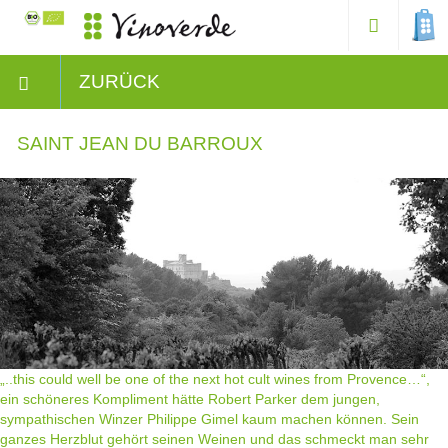
ZURÜCK
SAINT JEAN DU BARROUX
„..this could well be one of the next hot cult wines from Provence…“,
ein schöneres Kompliment hätte Robert Parker dem jungen,
sympathischen Winzer Philippe Gimel kaum machen können. Sein
ganzes Herzblut gehört seinen Weinen und das schmeckt man sehr