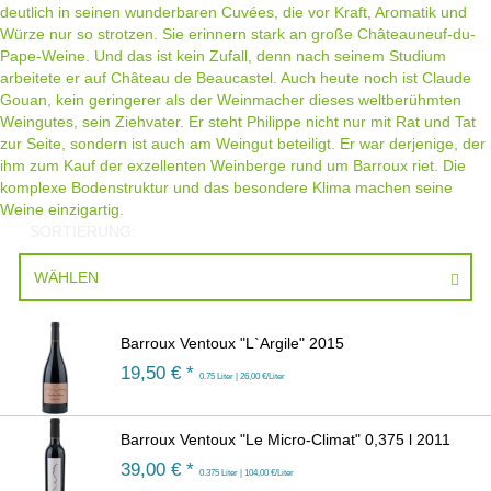
deutlich in seinen wunderbaren Cuvées, die vor Kraft, Aromatik und
Würze nur so strotzen. Sie erinnern stark an große Châteauneuf-du-
Pape-Weine. Und das ist kein Zufall, denn nach seinem Studium
arbeitete er auf Château de Beaucastel. Auch heute noch ist Claude
Gouan, kein geringerer als der Weinmacher dieses weltberühmten
Weingutes, sein Ziehvater. Er steht Philippe nicht nur mit Rat und Tat
zur Seite, sondern ist auch am Weingut beteiligt. Er war derjenige, der
ihm zum Kauf der exzellenten Weinberge rund um Barroux riet. Die
komplexe Bodenstruktur und das besondere Klima machen seine
Weine einzigartig.
SORTIERUNG:
WÄHLEN
Barroux Ventoux "L`Argile" 2015
19,50
€ *
0.75 Liter | 26,00 €/Liter
Barroux Ventoux "Le Micro-Climat" 0,375 l 2011
39,00
€ *
0.375 Liter | 104,00 €/Liter