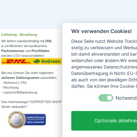
Wir verwenden Cookies!
Lieferung - Bezahlung
Wissenswertes
Diese Seite nutzt Website Track
Wir liefern standardmäßig mit
DHL
Erfahren Sie mehr über
in zertifizierten Versandkartons.
Biowein in unserem Blog
stetig zu verbessern und Werbu
Packstationen
und
Postfilialen
oder Folgen Sie uns!
bin damit einverstanden und kann
werden CO2-neutral beliefert.
Blog
widerrufen oder ändern.Wir weis
Facebook
angemessenes Datenschutzniveau
Datenübertragung in Nicht-EU-S
Bei uns können Sie unter folgenden
Instagram
sicheren Zahlungsarten
auswählen:
als auch von den jeweiligen Dr
- Vorkasse (-2%)
Alle Bioweine
dürfen. Sie können Ihre Cookie-E
- Rechnung
Veganer Wein
- Lastschrift/Bankeinzug
Wein ohne Sulfite
Notwend
Demeter Wein
Das Internetsiegel "GEPRÜFTER SHOP –
Was ist Weinstein?
Sicher einkaufen":
Alkoholfreier Wein
Partner von:
Optionale ablehne
Wine in Moderation - bewußt genießen