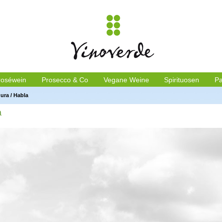
roséwein
Prosecco & Co
Vegane Weine
Spirituosen
Pa
ura
/
Habla
a