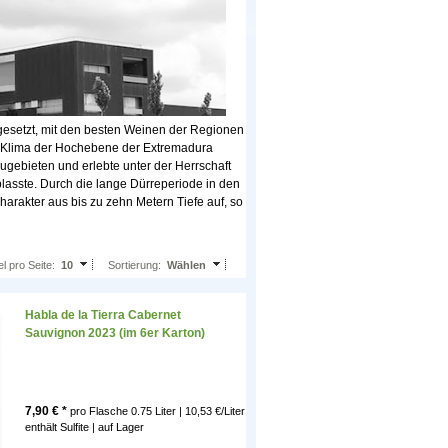
gesetzt, mit den besten Weinen der Regionen
me Klima der Hochebene der Extremadura
ugebieten und erlebte unter der Herrschaft
blasste. Durch die lange Dürreperiode in den
akter aus bis zu zehn Metern Tiefe auf, so
el pro Seite:
10
Sortierung:
Wählen
Habla de la Tierra Cabernet
Sauvignon 2023 (im 6er Karton)
7,90
€ *
pro Flasche
0.75 Liter | 10,53 €/Liter
enthält Sulfite |
auf Lager