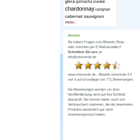
glera
cuvée
garnacha
chardonnay
carignan
cabernet sauvignon
Weiter...
Service
Sie haben Fragen zum Biowein-Shop,
oder möchten per E-Mail bestellen?
Schreiben Sie uns
an
info@vinoverde.de
www.vinoverde.de - Biowein
vinoverde
4.9
von
5
auf Grundlage von
771
Bewertungen.
Die Bewertungen werden vor ihrer
Veröffentlichung nicht auf ihre Echtheit
überprüft. Sie können daher auch von
Verbrauchern stammen, die die bewerteten
Produkte tatsächlich gar nicht
erworben/genutzt haben.