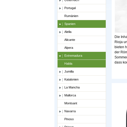
Österreich
Portugal
Rumänien
Spanien
Alella
Die Inh
Alicante
Rioja u
bieten 
Alpera
der Röm
Extremadura
Sommerm
dass ko
Habla
Jumilla
Katalonien
La Mancha
Mallorca
Montsant
Navarra
Pinoso