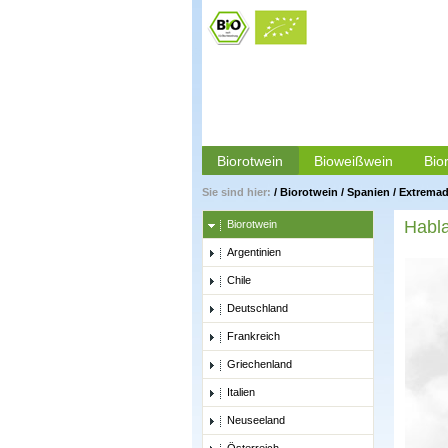
Biorotwein
Bioweißwein
Bio
Sie sind hier:
/
Biorotwein
/
Spanien
/
Extremad
Habl
Biorotwein
Argentinien
Chile
Deutschland
Frankreich
Griechenland
Italien
Neuseeland