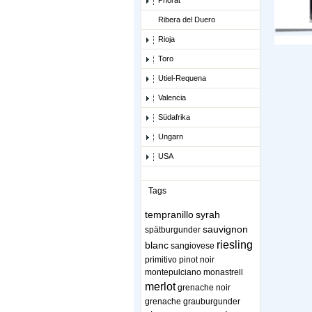
Priorat
Ribera del Duero
Rioja
Toro
Utiel-Requena
Valencia
Südafrika
Ungarn
USA
Tags
tempranillo
syrah
sauvignon
spätburgunder
riesling
blanc
sangiovese
primitivo
pinot noir
montepulciano
monastrell
merlot
grenache noir
grenache
grauburgunder