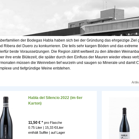
aberfamilien der Bodegas Habla haben sich bei der Gründung das ehrgeizige Ziel 
nd Ribera del Duero zu konkurrieren. Die teils sehr kargen Böden und das extre
hierfür beste Voraussetzungen. Die Region zählt weltweit zu den ältesten Weinanba
er ihre erste Blütezeit, die später durch den Einfluss der Mauren wieder etwas ver
onaten müssen die Weinreben tief wurzeln und saugen so Minerale und damit Char
mplexe und tiefgründige Weine entstehen.
Artik
Habla del Silencio 2022 (im 6er
Karton)
11,50
€ *
pro Flasche
0.75 Liter | 15,33 €/Liter
enthält Sulfite |
auf Lager