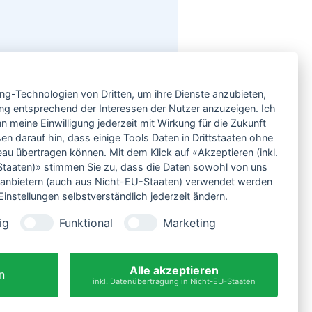
Service
ing-Technologien von Dritten, um ihre Dienste anzubieten,
Neben einem ausgesuchten Sortiment an
Biowein, Biospirituosen und Biofeinkost bieten
ng entsprechend der Interessen der Nutzer anzuzeigen. Ich
wir Ihnen u.a. folgende
Vorteile
:
 meine Einwilligung jederzeit mit Wirkung für die Zukunft
große Auswahl
en darauf hin, dass einige Tools Daten in Drittstaaten ohne
nur 5,79 EUR Versand (DE)
 übertragen können. Mit dem Klick auf «Akzeptieren (inkl.
ab 95 EUR frei Haus (DE)
taaten)» stimmen Sie zu, dass die Daten sowohl von uns
14 Tage Rückgaberecht
ittanbietern (auch aus Nicht-EU-Staaten) verwendet werden
sichere Zahlung
instellungen selbstverständlich jederzeit ändern.
Kauf auf Rechnung
bei Vorkasse -2%
ig
Funktional
Marketing
Bio-zertifizierter Shop
CO2-neutraler Versand
Alle akzeptieren
n
inkl. Datenübertragung in Nicht-EU-Staaten