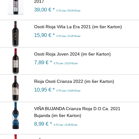
2017
39,00
€ *
0.75 Liter | 52,00 €/Liter
Osoti Rioja Viña La Era 2021 (im 6er Karton)
15,90
€ *
0.75 Liter | 21,20 €/Liter
Osoti Rioja Joven 2024 (im 6er Karton)
7,89
€ *
0.75 Liter | 10,52 €/Liter
Rioja Osoti Crianza 2022 (im 6er Karton)
10,95
€ *
0.75 Liter | 14,60 €/Liter
VIÑA BUJANDA Crianza Rioja D.O.Ca. 2021
Bujanda (im 6er Karton)
8,99
€ *
0.75 Liter | 11,99 €/Liter