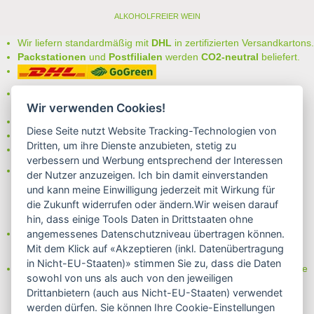
ALKOHOLFREIER WEIN
Wir liefern standardmäßig mit
DHL
in zertifizierten Versandkartons.
Packstationen
und
Postfilialen
werden
CO2-neutral
beliefert.
Bei uns können Sie unter folgenden
sicheren Zahlungsarten
Wir verwenden Cookies!
auswählen:
- Vorkasse (-2%)
Diese Seite nutzt Website Tracking-Technologien von
- Rechnung
Dritten, um ihre Dienste anzubieten, stetig zu
- Lastschrift/Bankeinzug
verbessern und Werbung entsprechend der Interessen
Das Internetsiegel "GEPRÜFTER SHOP – Sicher einkaufen":
der Nutzer anzuzeigen. Ich bin damit einverstanden
und kann meine Einwilligung jederzeit mit Wirkung für
die Zukunft widerrufen oder ändern.Wir weisen darauf
hin, dass einige Tools Daten in Drittstaaten ohne
Partner von:
angemessenes Datenschutzniveau übertragen können.
Wine in Moderation - bewußt genießen
Mit dem Klick auf «Akzeptieren (inkl. Datenübertragung
in Nicht-EU-Staaten)» stimmen Sie zu, dass die Daten
Erfahren Sie mehr über Biowein in unserem Blog oder Folgen Sie
sowohl von uns als auch von den jeweiligen
uns!
Drittanbietern (auch aus Nicht-EU-Staaten) verwendet
Blog
werden dürfen. Sie können Ihre Cookie-Einstellungen
Facebook