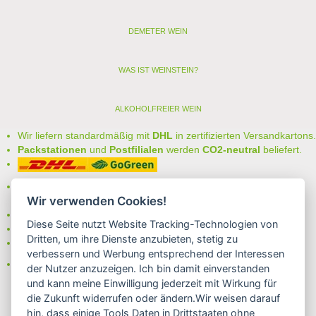
DEMETER WEIN
WAS IST WEINSTEIN?
ALKOHOLFREIER WEIN
Wir liefern standardmäßig mit
DHL
in zertifizierten Versandkartons.
Packstationen
und
Postfilialen
werden
CO2-neutral
beliefert.
Bei uns können Sie unter folgenden
sicheren Zahlungsarten
Wir verwenden Cookies!
auswählen:
- Vorkasse (-2%)
Diese Seite nutzt Website Tracking-Technologien von
- Rechnung
Dritten, um ihre Dienste anzubieten, stetig zu
- Lastschrift/Bankeinzug
verbessern und Werbung entsprechend der Interessen
Das Internetsiegel "GEPRÜFTER SHOP – Sicher einkaufen":
der Nutzer anzuzeigen. Ich bin damit einverstanden
und kann meine Einwilligung jederzeit mit Wirkung für
die Zukunft widerrufen oder ändern.Wir weisen darauf
hin, dass einige Tools Daten in Drittstaaten ohne