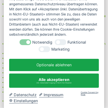
Partner von:
angemessenes Datenschutzniveau übertragen können.
Wine in Moderation - bewußt genießen
Mit dem Klick auf «Akzeptieren (inkl. Datenübertragung
in Nicht-EU-Staaten)» stimmen Sie zu, dass die Daten
Erfahren Sie mehr über Biowein in unserem Blog oder Folgen Sie
sowohl von uns als auch von den jeweiligen
uns!
Drittanbietern (auch aus Nicht-EU-Staaten) verwendet
Blog
werden dürfen. Sie können Ihre Cookie-Einstellungen
Facebook
selbstverständlich jederzeit ändern.
Instagram
Notwendig
Funktional
Neben einem ausgesuchten Sortiment an Biowein, Biospirituosen
und Biofeinkost bieten wir Ihnen u.a. folgende
Vorteile
:
Marketing
große Auswahl
nur 5,79 EUR Versand (DE)
ab 95 EUR frei Haus (DE)
Optionale ablehnen
14 Tage Rückgaberecht
sichere Zahlung
Kauf auf Rechnung
Alle akzeptieren
bei Vorkasse -2%
inkl. Datenübertragung in Nicht-EU-Staaten
Bio-zertifizierter Shop
CO2-neutraler Versand
Cookie Consent by
Datenschutz
Impressum
Prive
Einstellungen