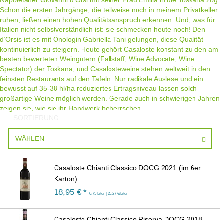
Napoletaner Giovanni d’Orsi mit seiner Frau Emilia in die Toskana zog.
Schon die ersten Jahrgänge, die teilweise noch in meinem Privatkeller
ruhen, ließen einen hohen Qualitätsanspruch erkennen. Und, was für
Italien nicht selbstverständlich ist: sie schmecken heute noch! Den
d’Orsis ist es mit Önologin Gabriella Tani gelungen, diese Qualität
kontinuierlich zu steigern. Heute gehört Casaloste konstant zu den am
besten bewerteten Weingütern (Fallstaff, Wine Advocate, Wine
Spectator) der Toskana, und Casalosteweine stehen weltweit in den
feinsten Restaurants auf den Tafeln. Nur radikale Auslese und ein
bewusst auf 35-38 hl/ha reduziertes Ertragsniveau lassen solch
großartige Weine möglich werden. Gerade auch in schwierigen Jahren
zeigen sie, wie sie ihr Handwerk beherrschen
SORTIERUNG:
WÄHLEN
Casaloste Chianti Classico DOCG 2021 (im 6er
Karton)
18,95
€ *
0.75 Liter | 25,27 €/Liter
Casaloste Chianti Classico Riserva DOCG 2018