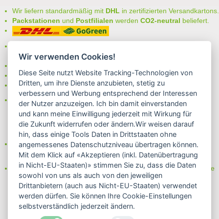
Wir liefern standardmäßig mit
DHL
in zertifizierten Versandkartons.
Packstationen
und
Postfilialen
werden
CO2-neutral
beliefert.
Bei uns können Sie unter folgenden
sicheren Zahlungsarten
auswählen:
Wir verwenden Cookies!
- Vorkasse (-2%)
Diese Seite nutzt Website Tracking-Technologien von
- Rechnung
Dritten, um ihre Dienste anzubieten, stetig zu
- Lastschrift/Bankeinzug
verbessern und Werbung entsprechend der Interessen
Das Internetsiegel "GEPRÜFTER SHOP – Sicher einkaufen":
der Nutzer anzuzeigen. Ich bin damit einverstanden
und kann meine Einwilligung jederzeit mit Wirkung für
die Zukunft widerrufen oder ändern.Wir weisen darauf
hin, dass einige Tools Daten in Drittstaaten ohne
Partner von:
angemessenes Datenschutzniveau übertragen können.
Wine in Moderation - bewußt genießen
Mit dem Klick auf «Akzeptieren (inkl. Datenübertragung
in Nicht-EU-Staaten)» stimmen Sie zu, dass die Daten
Erfahren Sie mehr über Biowein in unserem Blog oder Folgen Sie
sowohl von uns als auch von den jeweiligen
uns!
Drittanbietern (auch aus Nicht-EU-Staaten) verwendet
Blog
werden dürfen. Sie können Ihre Cookie-Einstellungen
Facebook
selbstverständlich jederzeit ändern.
Instagram