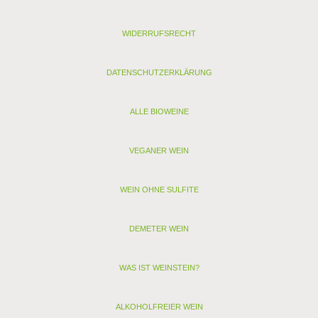
Rebsorten: Syrah
Lagerfähigkeit: weitere 2 Jahre
WIDERRUFSRECHT
Stil: kräftig
Passt zu: Wild
DATENSCHUTZERKLÄRUNG
Analyse:
Kontrollstelle: ES-ECO-002-CM (vorher ES-CM-01-AE) Sohiscert
Verband:
ALLE BIOWEINE
Restzucker (g/l): 0,9
Alkohol (Vol. %): 12,8
VEGANER WEIN
Säure (g/l): 4,2
Schwefel (mg/l): 39
Schwefel gesamt (mg/l): 80
WEIN OHNE SULFITE
Allergenhinweis: enthält Sulfite, Milch, Ei (als vegan
gekennzeichnete Weine enthalten nur Sulfite)
DEMETER WEIN
< zurück
> Alle anderen Weine von Irjimpa S.L. Las Mesas
WAS IST WEINSTEIN?
ALKOHOLFREIER WEIN