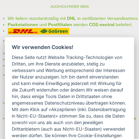
ALKOHOLFREIER WEIN
Wir liefern standardmäßig mit
DHL
in zertifizierten Versandkartons.
Packstationen
und
Postfilialen
werden
CO2-neutral
beliefert.
Bei uns können Sie unter folgenden
sicheren Zahlungsarten
Wir verwenden Cookies!
auswählen:
- Vorkasse (-2%)
Diese Seite nutzt Website Tracking-Technologien von
- Rechnung
Dritten, um ihre Dienste anzubieten, stetig zu
- Lastschrift/Bankeinzug
verbessern und Werbung entsprechend der Interessen
Das Internetsiegel "GEPRÜFTER SHOP – Sicher einkaufen":
der Nutzer anzuzeigen. Ich bin damit einverstanden
und kann meine Einwilligung jederzeit mit Wirkung für
die Zukunft widerrufen oder ändern.Wir weisen darauf
hin, dass einige Tools Daten in Drittstaaten ohne
Partner von:
angemessenes Datenschutzniveau übertragen können.
Wine in Moderation - bewußt genießen
Mit dem Klick auf «Akzeptieren (inkl. Datenübertragung
in Nicht-EU-Staaten)» stimmen Sie zu, dass die Daten
Erfahren Sie mehr über Biowein in unserem Blog oder Folgen Sie
sowohl von uns als auch von den jeweiligen
uns!
Drittanbietern (auch aus Nicht-EU-Staaten) verwendet
Blog
werden dürfen. Sie können Ihre Cookie-Einstellungen
Facebook