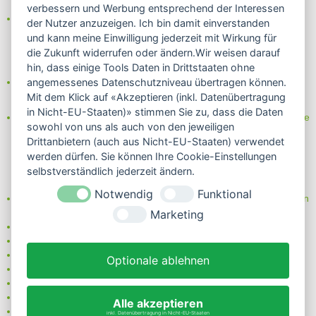
verbessern und Werbung entsprechend der Interessen
Das Internetsiegel "GEPRÜFTER SHOP – Sicher einkaufen":
der Nutzer anzuzeigen. Ich bin damit einverstanden
und kann meine Einwilligung jederzeit mit Wirkung für
die Zukunft widerrufen oder ändern.Wir weisen darauf
hin, dass einige Tools Daten in Drittstaaten ohne
Partner von:
angemessenes Datenschutzniveau übertragen können.
Wine in Moderation - bewußt genießen
Mit dem Klick auf «Akzeptieren (inkl. Datenübertragung
in Nicht-EU-Staaten)» stimmen Sie zu, dass die Daten
Erfahren Sie mehr über Biowein in unserem Blog oder Folgen Sie
sowohl von uns als auch von den jeweiligen
uns!
Drittanbietern (auch aus Nicht-EU-Staaten) verwendet
Blog
werden dürfen. Sie können Ihre Cookie-Einstellungen
Facebook
selbstverständlich jederzeit ändern.
Instagram
Notwendig
Funktional
Neben einem ausgesuchten Sortiment an Biowein, Biospirituosen
und Biofeinkost bieten wir Ihnen u.a. folgende
Vorteile
:
Marketing
große Auswahl
nur 5,79 EUR Versand (DE)
ab 95 EUR frei Haus (DE)
Optionale ablehnen
14 Tage Rückgaberecht
sichere Zahlung
Kauf auf Rechnung
Alle akzeptieren
bei Vorkasse -2%
inkl. Datenübertragung in Nicht-EU-Staaten