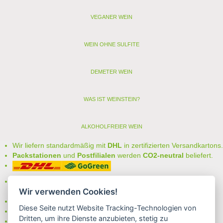
VEGANER WEIN
WEIN OHNE SULFITE
DEMETER WEIN
WAS IST WEINSTEIN?
ALKOHOLFREIER WEIN
Wir liefern standardmäßig mit
DHL
in zertifizierten Versandkartons.
Packstationen
und
Postfilialen
werden
CO2-neutral
beliefert.
Bei uns können Sie unter folgenden
sicheren Zahlungsarten
Wir verwenden Cookies!
auswählen:
- Vorkasse (-2%)
Diese Seite nutzt Website Tracking-Technologien von
- Rechnung
Dritten, um ihre Dienste anzubieten, stetig zu
- Lastschrift/Bankeinzug