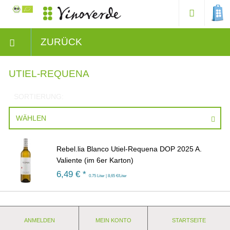
ZURÜCK
UTIEL-REQUENA
SORTIERUNG:
WÄHLEN
Rebel.lia Blanco Utiel-Requena DOP 2025 A.
Valiente (im 6er Karton)
6,49
€ *
0.75 Liter | 8,65 €/Liter
ANMELDEN
MEIN KONTO
STARTSEITE