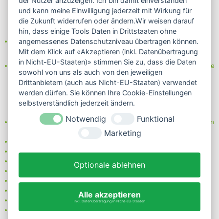
der Nutzer anzuzeigen. Ich bin damit einverstanden
und kann meine Einwilligung jederzeit mit Wirkung für
die Zukunft widerrufen oder ändern.Wir weisen darauf
hin, dass einige Tools Daten in Drittstaaten ohne
Partner von:
angemessenes Datenschutzniveau übertragen können.
Wine in Moderation - bewußt genießen
Mit dem Klick auf «Akzeptieren (inkl. Datenübertragung
in Nicht-EU-Staaten)» stimmen Sie zu, dass die Daten
Erfahren Sie mehr über Biowein in unserem Blog oder Folgen Sie
sowohl von uns als auch von den jeweiligen
uns!
Drittanbietern (auch aus Nicht-EU-Staaten) verwendet
Blog
werden dürfen. Sie können Ihre Cookie-Einstellungen
Facebook
selbstverständlich jederzeit ändern.
Instagram
Notwendig
Funktional
Neben einem ausgesuchten Sortiment an Biowein, Biospirituosen
und Biofeinkost bieten wir Ihnen u.a. folgende
Vorteile
:
Marketing
große Auswahl
nur 5,79 EUR Versand (DE)
ab 95 EUR frei Haus (DE)
Optionale ablehnen
14 Tage Rückgaberecht
sichere Zahlung
Kauf auf Rechnung
Alle akzeptieren
bei Vorkasse -2%
inkl. Datenübertragung in Nicht-EU-Staaten
Bio-zertifizierter Shop