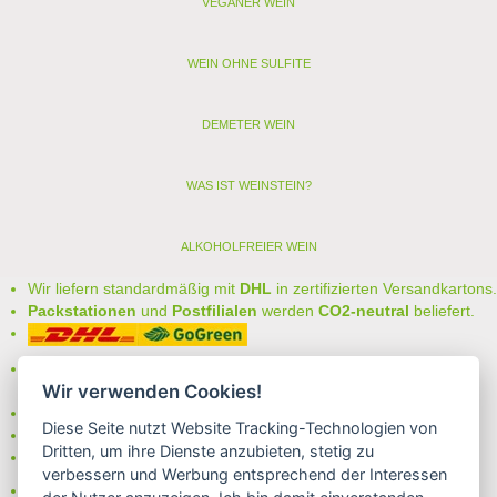
VEGANER WEIN
WEIN OHNE SULFITE
DEMETER WEIN
WAS IST WEINSTEIN?
ALKOHOLFREIER WEIN
Wir liefern standardmäßig mit
DHL
in zertifizierten Versandkartons.
Packstationen
und
Postfilialen
werden
CO2-neutral
beliefert.
Bei uns können Sie unter folgenden
sicheren Zahlungsarten
Wir verwenden Cookies!
auswählen:
- Vorkasse (-2%)
Diese Seite nutzt Website Tracking-Technologien von
- Rechnung
Dritten, um ihre Dienste anzubieten, stetig zu
- Lastschrift/Bankeinzug
verbessern und Werbung entsprechend der Interessen
Das Internetsiegel "GEPRÜFTER SHOP – Sicher einkaufen":