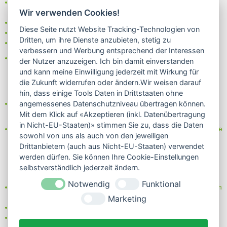
Bei uns können Sie unter folgenden
sicheren Zahlungsarten
Wir verwenden Cookies!
auswählen:
- Vorkasse (-2%)
Diese Seite nutzt Website Tracking-Technologien von
- Rechnung
Dritten, um ihre Dienste anzubieten, stetig zu
- Lastschrift/Bankeinzug
verbessern und Werbung entsprechend der Interessen
Das Internetsiegel "GEPRÜFTER SHOP – Sicher einkaufen":
der Nutzer anzuzeigen. Ich bin damit einverstanden
und kann meine Einwilligung jederzeit mit Wirkung für
die Zukunft widerrufen oder ändern.Wir weisen darauf
hin, dass einige Tools Daten in Drittstaaten ohne
Partner von:
angemessenes Datenschutzniveau übertragen können.
Wine in Moderation - bewußt genießen
Mit dem Klick auf «Akzeptieren (inkl. Datenübertragung
in Nicht-EU-Staaten)» stimmen Sie zu, dass die Daten
Erfahren Sie mehr über Biowein in unserem Blog oder Folgen Sie
sowohl von uns als auch von den jeweiligen
uns!
Drittanbietern (auch aus Nicht-EU-Staaten) verwendet
Blog
werden dürfen. Sie können Ihre Cookie-Einstellungen
Facebook
selbstverständlich jederzeit ändern.
Instagram
Notwendig
Funktional
Neben einem ausgesuchten Sortiment an Biowein, Biospirituosen
und Biofeinkost bieten wir Ihnen u.a. folgende
Vorteile
:
Marketing
große Auswahl
nur 5,79 EUR Versand (DE)