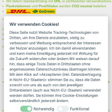
Wir liefern standardmäßig mit
DHL
in zertifizierten Versandkartons.
Packstationen
und
Postfilialen
werden
CO2-neutral
beliefert.
Bei uns können Sie unter folgenden
sicheren Zahlungsarten
Wir verwenden Cookies!
auswählen:
- Vorkasse (-2%)
Diese Seite nutzt Website Tracking-Technologien von
- Rechnung
Dritten, um ihre Dienste anzubieten, stetig zu
- Lastschrift/Bankeinzug
verbessern und Werbung entsprechend der Interessen
Das Internetsiegel "GEPRÜFTER SHOP – Sicher einkaufen":
der Nutzer anzuzeigen. Ich bin damit einverstanden
und kann meine Einwilligung jederzeit mit Wirkung für
die Zukunft widerrufen oder ändern.Wir weisen darauf
hin, dass einige Tools Daten in Drittstaaten ohne
Partner von:
angemessenes Datenschutzniveau übertragen können.
Wine in Moderation - bewußt genießen
Mit dem Klick auf «Akzeptieren (inkl. Datenübertragung
in Nicht-EU-Staaten)» stimmen Sie zu, dass die Daten
Erfahren Sie mehr über Biowein in unserem Blog oder Folgen Sie
sowohl von uns als auch von den jeweiligen
uns!
Drittanbietern (auch aus Nicht-EU-Staaten) verwendet
Blog
werden dürfen. Sie können Ihre Cookie-Einstellungen
Facebook
selbstverständlich jederzeit ändern.
Instagram
Notwendig
Funktional
Neben einem ausgesuchten Sortiment an Biowein, Biospirituosen