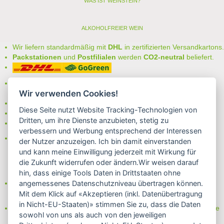
WAS IST WEINSTEIN?
ALKOHOLFREIER WEIN
Wir liefern standardmäßig mit
DHL
in zertifizierten Versandkartons.
Packstationen
und
Postfilialen
werden
CO2-neutral
beliefert.
Bei uns können Sie unter folgenden
sicheren Zahlungsarten
Wir verwenden Cookies!
auswählen:
- Vorkasse (-2%)
Diese Seite nutzt Website Tracking-Technologien von
- Rechnung
Dritten, um ihre Dienste anzubieten, stetig zu
- Lastschrift/Bankeinzug
verbessern und Werbung entsprechend der Interessen
Das Internetsiegel "GEPRÜFTER SHOP – Sicher einkaufen":
der Nutzer anzuzeigen. Ich bin damit einverstanden
und kann meine Einwilligung jederzeit mit Wirkung für
die Zukunft widerrufen oder ändern.Wir weisen darauf
hin, dass einige Tools Daten in Drittstaaten ohne
Partner von:
angemessenes Datenschutzniveau übertragen können.
Wine in Moderation - bewußt genießen
Mit dem Klick auf «Akzeptieren (inkl. Datenübertragung
in Nicht-EU-Staaten)» stimmen Sie zu, dass die Daten
Erfahren Sie mehr über Biowein in unserem Blog oder Folgen Sie
sowohl von uns als auch von den jeweiligen
uns!