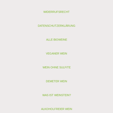
Analyse:
Kontrollstelle: DE-ÖKO-039 (vorher DE-039-Öko) GfRS
WIDERRUFSRECHT
Verband: Ecovin
Restzucker (g/l): 8,3
Alkohol (Vol. %): 10,4
DATENSCHUTZERKLÄRUNG
Säure (g/l): 7
Schwefel (mg/l): 38
Schwefel gesamt (mg/l): 123
ALLE BIOWEINE
Allergenhinweis: enthält Sulfite, Milch, Ei (als vegan
gekennzeichnete Weine enthalten nur Sulfite)
VEGANER WEIN
< zurück
> Alle anderen Weine von Knobloch
WEIN OHNE SULFITE
DEMETER WEIN
WAS IST WEINSTEIN?
ALKOHOLFREIER WEIN