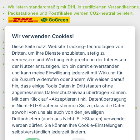
Wir liefern standardmäßig mit
DHL
in zertifizierten Versandkartons.
Packstationen
und
Postfilialen
werden
CO2-neutral
beliefert.
Bei uns können Sie unter folgenden
sicheren Zahlungsarten
auswählen:
Wir verwenden Cookies!
- Vorkasse (-2%)
Diese Seite nutzt Website Tracking-Technologien von
- Rechnung
Dritten, um ihre Dienste anzubieten, stetig zu
- Lastschrift/Bankeinzug
verbessern und Werbung entsprechend der Interessen
Das Internetsiegel "GEPRÜFTER SHOP – Sicher einkaufen":
der Nutzer anzuzeigen. Ich bin damit einverstanden
und kann meine Einwilligung jederzeit mit Wirkung für
die Zukunft widerrufen oder ändern.Wir weisen darauf
hin, dass einige Tools Daten in Drittstaaten ohne
Partner von:
angemessenes Datenschutzniveau übertragen können.
Wine in Moderation - bewußt genießen
Mit dem Klick auf «Akzeptieren (inkl. Datenübertragung
in Nicht-EU-Staaten)» stimmen Sie zu, dass die Daten
Erfahren Sie mehr über Biowein in unserem Blog oder Folgen Sie
sowohl von uns als auch von den jeweiligen
uns!
Drittanbietern (auch aus Nicht-EU-Staaten) verwendet
Blog
werden dürfen. Sie können Ihre Cookie-Einstellungen
Facebook
selbstverständlich jederzeit ändern.
Instagram