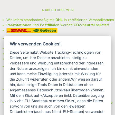
ALKOHOLFREIER WEIN
Wir liefern standardmäßig mit
DHL
in zertifizierten Versandkartons.
Packstationen
und
Postfilialen
werden
CO2-neutral
beliefert.
Bei uns können Sie unter folgenden
sicheren Zahlungsarten
auswählen:
Wir verwenden Cookies!
- Vorkasse (-2%)
Diese Seite nutzt Website Tracking-Technologien von
- Rechnung
Dritten, um ihre Dienste anzubieten, stetig zu
- Lastschrift/Bankeinzug
verbessern und Werbung entsprechend der Interessen
Das Internetsiegel "GEPRÜFTER SHOP – Sicher einkaufen":
der Nutzer anzuzeigen. Ich bin damit einverstanden
und kann meine Einwilligung jederzeit mit Wirkung für
die Zukunft widerrufen oder ändern.Wir weisen darauf
hin, dass einige Tools Daten in Drittstaaten ohne
Partner von:
angemessenes Datenschutzniveau übertragen können.
Wine in Moderation - bewußt genießen
Mit dem Klick auf «Akzeptieren (inkl. Datenübertragung
in Nicht-EU-Staaten)» stimmen Sie zu, dass die Daten
Erfahren Sie mehr über Biowein in unserem Blog oder Folgen Sie
sowohl von uns als auch von den jeweiligen
uns!
Drittanbietern (auch aus Nicht-EU-Staaten) verwendet
Blog