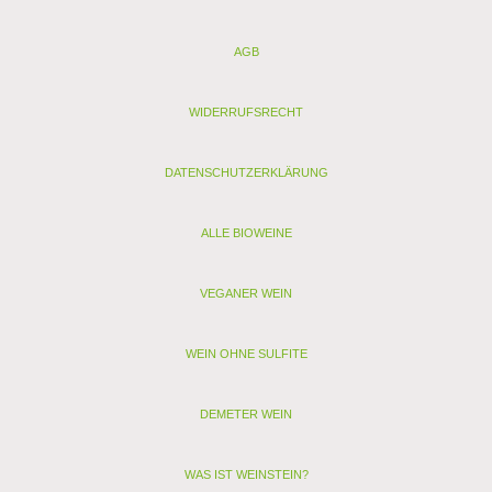
Analyse:
AGB
Kontrollstelle: ES-ECO-020-CV
Verband:
Restzucker (g/l): 3,8
WIDERRUFSRECHT
Alkohol (Vol. %): 14,8
Säure (g/l): 5,9
Schwefel (mg/l): 27
DATENSCHUTZERKLÄRUNG
Schwefel gesamt (mg/l): 69
Allergenhinweis: enthält Sulfite, Milch, Ei (als vegan
gekennzeichnete Weine enthalten nur Sulfite)
ALLE BIOWEINE
< zurück
VEGANER WEIN
> Alle anderen Weine von A. Valiente
WEIN OHNE SULFITE
DEMETER WEIN
WAS IST WEINSTEIN?