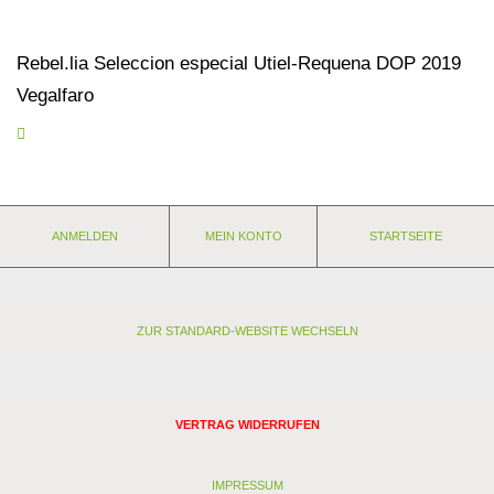
Rebel.lia Seleccion especial Utiel-Requena DOP 2019
Vegalfaro
Ansprechende Selección, die sofort zu gefallen weiß, schöne
Aromen von dunklen Früchten wie Sauerkirsche und Heidelbeere.
Dazu etwas Mokka und Kräuter. Am Gaumen schöne reife Frucht,
ANMELDEN
MEIN KONTO
STARTSEITE
saftig und bereits sehr eingängig. Bobal liefert Frische, Syrah die
Würze. Dank der Mischung aus französischem und
amerikanischem Holz eindeutig spanische DNA.
Gold PAR
Internationaler Bioweinpreis 2021
ZUR STANDARD-WEBSITE WECHSELN
Eigenschaften:
Anbaugebiet: Spanien - Utiel-Requena
Weingut: A. Valiente
Rebsorten: Bobal
VERTRAG WIDERRUFEN
Lagerfähigkeit: jetzt + 2-3 Jahre
Stil: Barrique
Passt zu: Hirschmedaillons mit Steinpilzen, Chili sin Carne
IMPRESSUM