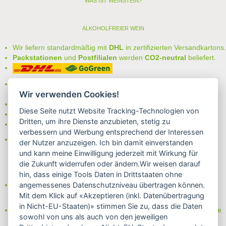
WAS IST WEINSTEIN?
ALKOHOLFREIER WEIN
Wir liefern standardmäßig mit
DHL
in zertifizierten Versandkartons.
Packstationen
und
Postfilialen
werden
CO2-neutral
beliefert.
Bei uns können Sie unter folgenden
sicheren Zahlungsarten
Wir verwenden Cookies!
auswählen:
- Vorkasse (-2%)
Diese Seite nutzt Website Tracking-Technologien von
- Rechnung
Dritten, um ihre Dienste anzubieten, stetig zu
- Lastschrift/Bankeinzug
verbessern und Werbung entsprechend der Interessen
Das Internetsiegel "GEPRÜFTER SHOP – Sicher einkaufen":
der Nutzer anzuzeigen. Ich bin damit einverstanden
und kann meine Einwilligung jederzeit mit Wirkung für
die Zukunft widerrufen oder ändern.Wir weisen darauf
hin, dass einige Tools Daten in Drittstaaten ohne
Partner von:
angemessenes Datenschutzniveau übertragen können.
Wine in Moderation - bewußt genießen
Mit dem Klick auf «Akzeptieren (inkl. Datenübertragung
in Nicht-EU-Staaten)» stimmen Sie zu, dass die Daten
Erfahren Sie mehr über Biowein in unserem Blog oder Folgen Sie
sowohl von uns als auch von den jeweiligen
uns!