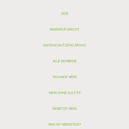
Kamin
AGB
Analyse:
Kontrollstelle: FR-BIO-01 (vorher FR AB01) ECOCERT
Verband: FNIVAB
WIDERRUFSRECHT
Restzucker (g/l): 0,5
Alkohol (Vol. %): 15,1
Säure (g/l): 5,8
DATENSCHUTZERKLÄRUNG
Schwefel (mg/l): 3
Schwefel gesamt (mg/l): 5
Allergenhinweis: enthält Sulfite, Milch, Ei (als vegan
ALLE BIOWEINE
gekennzeichnete Weine enthalten nur Sulfite)
VEGANER WEIN
< zurück
> Alle anderen Weine von Bossuet Hubert, Peybonhomme
WEIN OHNE SULFITE
DEMETER WEIN
WAS IST WEINSTEIN?