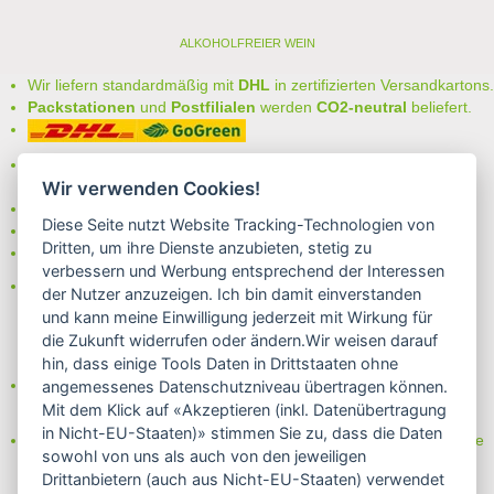
ALKOHOLFREIER WEIN
Wir liefern standardmäßig mit
DHL
in zertifizierten Versandkartons.
Packstationen
und
Postfilialen
werden
CO2-neutral
beliefert.
Bei uns können Sie unter folgenden
sicheren Zahlungsarten
auswählen:
Wir verwenden Cookies!
- Vorkasse (-2%)
Diese Seite nutzt Website Tracking-Technologien von
- Rechnung
Dritten, um ihre Dienste anzubieten, stetig zu
- Lastschrift/Bankeinzug
verbessern und Werbung entsprechend der Interessen
Das Internetsiegel "GEPRÜFTER SHOP – Sicher einkaufen":
der Nutzer anzuzeigen. Ich bin damit einverstanden
und kann meine Einwilligung jederzeit mit Wirkung für
die Zukunft widerrufen oder ändern.Wir weisen darauf
hin, dass einige Tools Daten in Drittstaaten ohne
Partner von:
angemessenes Datenschutzniveau übertragen können.
Wine in Moderation - bewußt genießen
Mit dem Klick auf «Akzeptieren (inkl. Datenübertragung
in Nicht-EU-Staaten)» stimmen Sie zu, dass die Daten
Erfahren Sie mehr über Biowein in unserem Blog oder Folgen Sie
sowohl von uns als auch von den jeweiligen
uns!
Drittanbietern (auch aus Nicht-EU-Staaten) verwendet
Blog