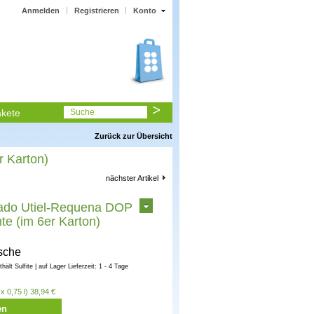
Anmelden
Registrieren
Konto
kete
Suche
Zurück zur Übersicht
r Karton)
nächster Artikel
sado Utiel-Requena DOP
te (im 6er Karton)
sche
nthält Sulfite | auf Lager Lieferzeit: 1 - 4 Tage
x 0,75 l) 38,94 €
en