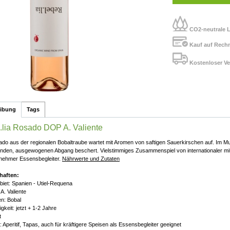
CO2-neutrale L
Kauf auf Rech
Kostenloser Ve
eibung
Tags
.lia Rosado DOP A. Valiente
do aus der regionalen Bobaltraube wartet mit Aromen von saftigen Sauerkirschen auf. Im M
enden, ausgewogenen Abgang beschert. Vielstimmiges Zusammenspiel von internationaler mit
nehmer Essensbegleiter.
Nährwerte und Zutaten
haften:
iet: Spanien - Utiel-Requena
A. Valiente
n: Bobal
gkeit: jetzt + 1-2 Jahre
t
 Aperitif, Tapas, auch für kräftigere Speisen als Essensbegleiter geeignet