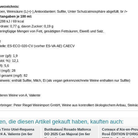
verzeichnis:
ben, Weinsäure (L(+)-),Antioxidantien: Sulfite, Unter Schutzatmosphäre abgefüllt. br />
tangaben je 100 ml:
 288 kJ / 69 kcal
drate: 0,77 g, davon Zucker: 0,19 g
geringfügige Mengen von Fett, gesättigten Fettsäuren, Eiweiß und Salz.
:
lstelle: ES-ECO-020-CV (vorher ES-VA-AE) CAECV
r (g/l): 1,9
Vol. %): 12,1
l): 5,6
 (mg/l): 28
 gesamt (mg/l): 82
inweis: enthält Sulfite, Milch, Ei (als vegan gekennzeichnete Weine enthalten nur Sulfite)
nderen Weine von A. Valiente
rbringer: Peter Riegel Weinimport GmbH, Weine aus kontrolliert ökologischem Anbau, Stein
n, die diesen Artikel gekauft haben, kauften auch:
a Tinto Utiel-Requena
Butibalausí Rosado Mallorca
Coteaux d'Aix-en-Pro
 A. Valiente (im 6er
DO 2025 Can Majoral (im 6er
Rosé ÉDITION D'ORI