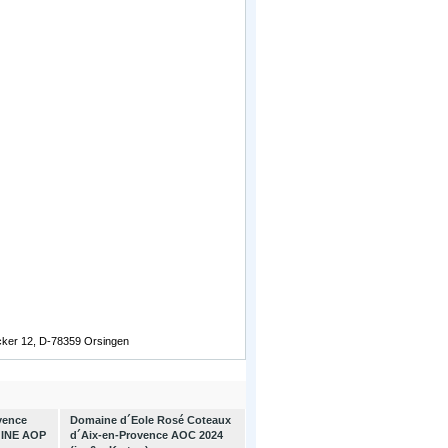
äcker 12, D-78359 Orsingen
vence
Domaine d´Eole Rosé Coteaux
GINE AOP
d´Aix-en-Provence AOC 2024