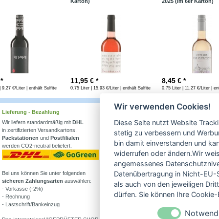
Karton)
2025 (im 6er Karton)
 *
11,95
€ *
8,45
€ *
| 9,27 €/Liter | enthält Sulfite
0.75 Liter | 15,93 €/Liter | enthält Sulfite
0.75 Liter | 11,27 €/Liter | en
Wir verwenden Cookies!
Lieferung - Bezahlung
Wissenswertes
Diese Seite nutzt Website Track
Wir liefern standardmäßig mit
DHL
Erfahren Sie mehr über
in zertifizierten Versandkartons.
Biowein in unserem Blog
stetig zu verbessern und Werbu
Packstationen
und
Postfilialen
oder Folgen Sie uns!
bin damit einverstanden und kann
werden CO2-neutral beliefert.
Blog
widerrufen oder ändern.Wir weis
Facebook
angemessenes Datenschutzniveau
Datenübertragung in Nicht-EU-S
Bei uns können Sie unter folgenden
Instagram
sicheren Zahlungsarten
auswählen:
als auch von den jeweiligen Dr
- Vorkasse (-2%)
Alle Bioweine
dürfen. Sie können Ihre Cookie-E
- Rechnung
Veganer Wein
- Lastschrift/Bankeinzug
Wein ohne Sulfite
Notwend
Demeter Wein