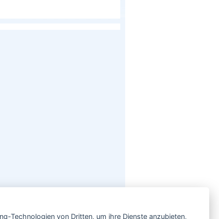
Service
ing-Technologien von Dritten, um ihre Dienste anzubieten,
Neben einem ausgesuchten Sortiment an