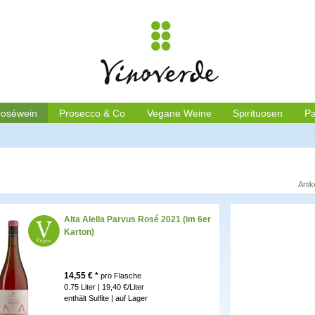
roséwein
Prosecco & Co
Vegane Weine
Spirituosen
Pa
Artik
Alta Alella Parvus Rosé 2021 (im 6er
Karton)
14,55
€ *
pro Flasche
0.75 Liter | 19,40 €/Liter
enthält Sulfite |
auf Lager