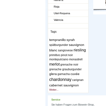
Navarra
Rioja
Utiel-Requena
Valencia
Tags
tempranillo
syrah
sauvignon
spätburgunder
riesling
blanc
sangiovese
primitivo
pinot noir
montepulciano
monastrell
merlot
grenache noir
grenache
grauburgunder
glera
cuvée
garnacha
chardonnay
carignan
cabernet sauvignon
Weiter...
Service
Sie haben Fragen zum Biowein-Shop,