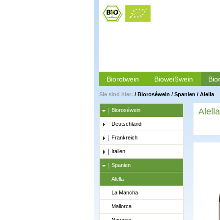
Biorotwein
Bioweißwein
Bio
Sie sind hier:
/
Bioroséwein
/
Spanien
/
Alella
Alella
Bioroséwein
Deutschland
Frankreich
Italien
Spanien
Alella
La Mancha
Mallorca