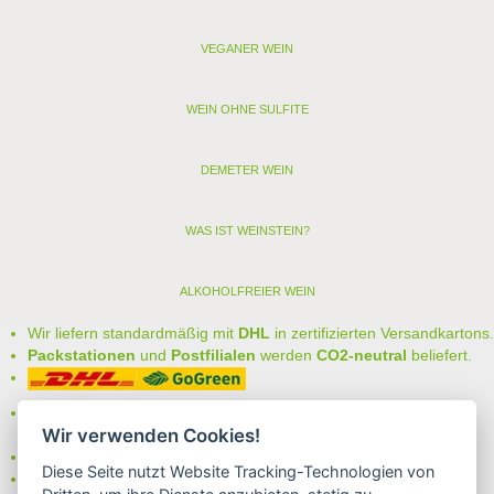
VEGANER WEIN
WEIN OHNE SULFITE
DEMETER WEIN
WAS IST WEINSTEIN?
ALKOHOLFREIER WEIN
Wir liefern standardmäßig mit
DHL
in zertifizierten Versandkartons.
Packstationen
und
Postfilialen
werden
CO2-neutral
beliefert.
Bei uns können Sie unter folgenden
sicheren Zahlungsarten
Wir verwenden Cookies!
auswählen:
- Vorkasse (-2%)
Diese Seite nutzt Website Tracking-Technologien von
- Rechnung