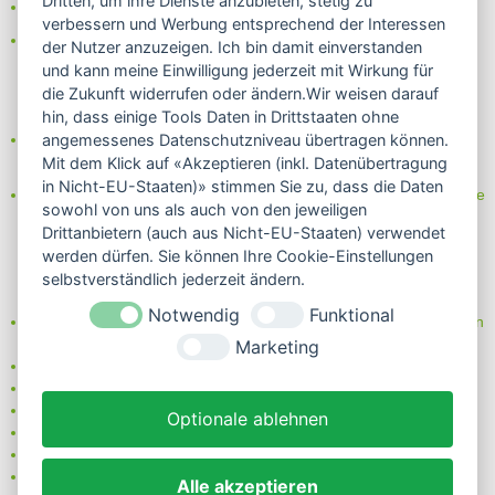
Dritten, um ihre Dienste anzubieten, stetig zu
- Lastschrift/Bankeinzug
verbessern und Werbung entsprechend der Interessen
Das Internetsiegel "GEPRÜFTER SHOP – Sicher einkaufen":
der Nutzer anzuzeigen. Ich bin damit einverstanden
und kann meine Einwilligung jederzeit mit Wirkung für
die Zukunft widerrufen oder ändern.Wir weisen darauf
hin, dass einige Tools Daten in Drittstaaten ohne
Partner von:
angemessenes Datenschutzniveau übertragen können.
Wine in Moderation - bewußt genießen
Mit dem Klick auf «Akzeptieren (inkl. Datenübertragung
in Nicht-EU-Staaten)» stimmen Sie zu, dass die Daten
Erfahren Sie mehr über Biowein in unserem Blog oder Folgen Sie
sowohl von uns als auch von den jeweiligen
uns!
Drittanbietern (auch aus Nicht-EU-Staaten) verwendet
Blog
werden dürfen. Sie können Ihre Cookie-Einstellungen
Facebook
selbstverständlich jederzeit ändern.
Instagram
Notwendig
Funktional
Neben einem ausgesuchten Sortiment an Biowein, Biospirituosen
und Biofeinkost bieten wir Ihnen u.a. folgende
Vorteile
:
Marketing
große Auswahl
nur 5,79 EUR Versand (DE)
ab 95 EUR frei Haus (DE)
Optionale ablehnen
14 Tage Rückgaberecht
sichere Zahlung
Kauf auf Rechnung
Alle akzeptieren