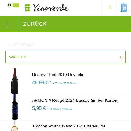
ZURÜCK
SORTIERUNG:
WÄHLEN
Reserve Red 2019 Reyneke
48,99
€ *
0.75 Liter | 65,32 €/Liter
ARMONIA Rouge 2024 Bassac (im 6er Karton)
5,95
€ *
0.75 Liter | 7,93 €/Liter
'Cochon Volant' Blanc 2024 Château de