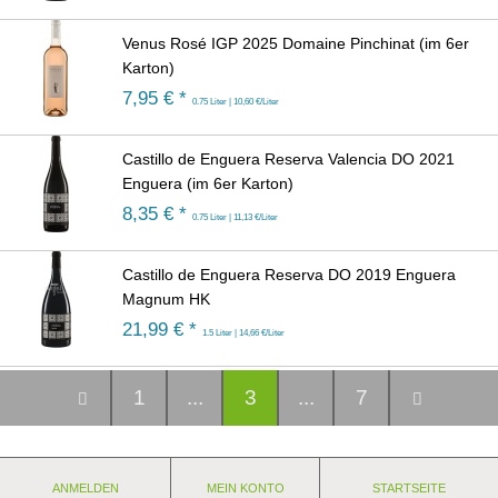
Venus Rosé IGP 2025 Domaine Pinchinat (im 6er
Karton)
7,95
€ *
0.75 Liter | 10,60 €/Liter
Castillo de Enguera Reserva Valencia DO 2021
Enguera (im 6er Karton)
8,35
€ *
0.75 Liter | 11,13 €/Liter
Castillo de Enguera Reserva DO 2019 Enguera
Magnum HK
21,99
€ *
1.5 Liter | 14,66 €/Liter
1
...
3
...
7
ANMELDEN
MEIN KONTO
STARTSEITE