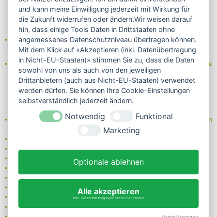
und kann meine Einwilligung jederzeit mit Wirkung für
die Zukunft widerrufen oder ändern.Wir weisen darauf
hin, dass einige Tools Daten in Drittstaaten ohne
Partner von:
angemessenes Datenschutzniveau übertragen können.
Wine in Moderation - bewußt genießen
Mit dem Klick auf «Akzeptieren (inkl. Datenübertragung
in Nicht-EU-Staaten)» stimmen Sie zu, dass die Daten
Erfahren Sie mehr über Biowein in unserem Blog oder Folgen Sie
sowohl von uns als auch von den jeweiligen
uns!
Drittanbietern (auch aus Nicht-EU-Staaten) verwendet
Blog
werden dürfen. Sie können Ihre Cookie-Einstellungen
Facebook
selbstverständlich jederzeit ändern.
Instagram
Notwendig
Funktional
Neben einem ausgesuchten Sortiment an Biowein, Biospirituosen
und Biofeinkost bieten wir Ihnen u.a. folgende
Vorteile
:
Marketing
große Auswahl
nur 5,79 EUR Versand (DE)
ab 95 EUR frei Haus (DE)
Optionale ablehnen
14 Tage Rückgaberecht
sichere Zahlung
Kauf auf Rechnung
Alle akzeptieren
bei Vorkasse -2%
inkl. Datenübertragung in Nicht-EU-Staaten
Bio-zertifizierter Shop
CO2-neutraler Versand
Cookie Consent by