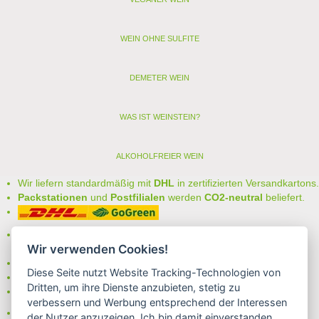
WEIN OHNE SULFITE
DEMETER WEIN
WAS IST WEINSTEIN?
ALKOHOLFREIER WEIN
Wir liefern standardmäßig mit
DHL
in zertifizierten Versandkartons.
Packstationen
und
Postfilialen
werden
CO2-neutral
beliefert.
Bei uns können Sie unter folgenden
sicheren Zahlungsarten
Wir verwenden Cookies!
auswählen:
- Vorkasse (-2%)
Diese Seite nutzt Website Tracking-Technologien von
- Rechnung
Dritten, um ihre Dienste anzubieten, stetig zu
- Lastschrift/Bankeinzug
verbessern und Werbung entsprechend der Interessen
Das Internetsiegel "GEPRÜFTER SHOP – Sicher einkaufen":
der Nutzer anzuzeigen. Ich bin damit einverstanden