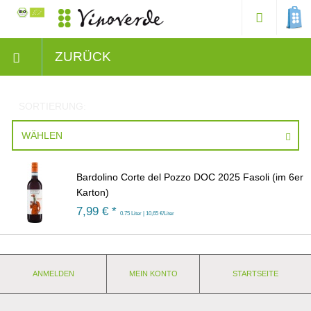
ZURÜCK
SORTIERUNG:
WÄHLEN
Bardolino Corte del Pozzo DOC 2025 Fasoli (im 6er
Karton)
7,99
€ *
0.75 Liter | 10,65 €/Liter
ANMELDEN
MEIN KONTO
STARTSEITE