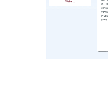
Die B
Weiter...
Veröff
überp
Verbr
Produk
erwor