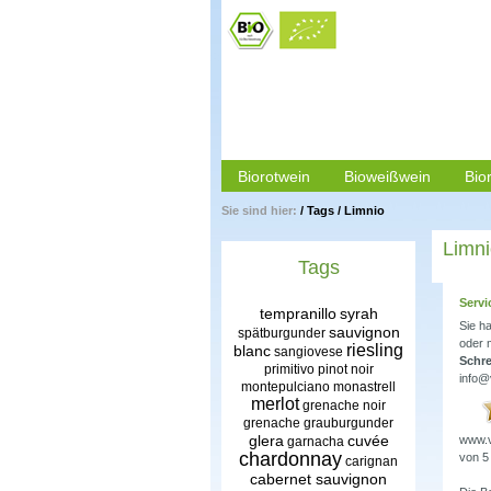
Biorotwein
Bioweißwein
Bio
Sie sind hier:
/
Tags
/
Limnio
Limn
Tags
Servi
tempranillo
syrah
Sie h
sauvignon
spätburgunder
oder 
riesling
blanc
sangiovese
Schre
primitivo
pinot noir
info@
montepulciano
monastrell
merlot
grenache noir
grenache
grauburgunder
glera
cuvée
www.v
garnacha
chardonnay
von
5
carignan
cabernet sauvignon