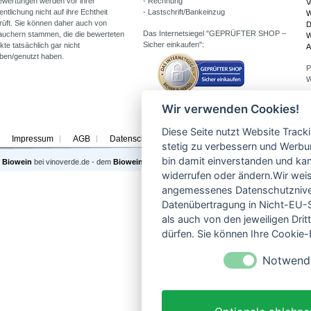
ewertungen werden vor ihrer
- Rechnung
V
entlichung nicht auf ihre Echtheit
- Lastschrift/Bankeinzug
W
rüft. Sie können daher auch von
D
Das Internetsiegel "GEPRÜFTER SHOP –
auchern stammen, die die bewerteten
W
Sicher einkaufen":
te tatsächlich gar nicht
A
ben/genutzt haben.
P
W
Wir verwenden Cookies!
Diese Seite nutzt Website Track
Impressum
AGB
Datenschutzerklärung
Jugendschutz
Versan
stetig zu verbessern und Werbu
bin damit einverstanden und kann
Biowein
bei vinoverde.de - dem
Bioweinhandel
mit der großen Auswahl. Unsere
Partner
.
widerrufen oder ändern.Wir weis
angemessenes Datenschutzniveau
Datenübertragung in Nicht-EU-S
als auch von den jeweiligen Dr
dürfen. Sie können Ihre Cookie-E
Notwend