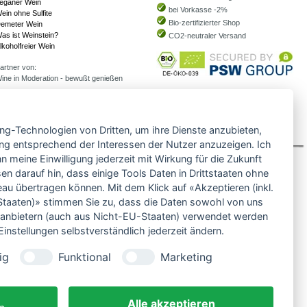
eganer Wein
bei Vorkasse -2%
ein ohne Sulfite
Bio-zertifizierter Shop
emeter Wein
as ist Weinstein?
CO2-neutraler Versand
lkoholfreier Wein
artner von:
ine in Moderation - bewußt genießen
ing-Technologien von Dritten, um ihre Dienste anzubieten,
d und Kosten
Bezahlen
Widerrufsrecht
Vertrag widerrufen
ng entsprechend der Interessen der Nutzer anzuzeigen. Ich
 meine Einwilligung jederzeit mit Wirkung für die Zukunft
en darauf hin, dass einige Tools Daten in Drittstaaten ohne
 übertragen können. Mit dem Klick auf «Akzeptieren (inkl.
taaten)» stimmen Sie zu, dass die Daten sowohl von uns
ittanbietern (auch aus Nicht-EU-Staaten) verwendet werden
instellungen selbstverständlich jederzeit ändern.
ig
Funktional
Marketing
Alle akzeptieren