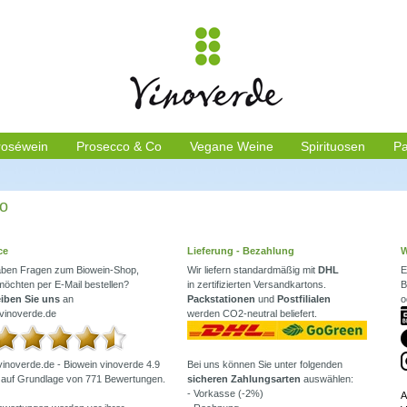
roséwein
Prosecco & Co
Vegane Weine
Spirituosen
Pa
io
ce
Lieferung - Bezahlung
W
aben Fragen zum Biowein-Shop,
Wir liefern standardmäßig mit
DHL
E
möchten per E-Mail bestellen?
in zertifizierten Versandkartons.
B
iben Sie uns
an
Packstationen
und
Postfilialen
o
vinoverde.de
werden CO2-neutral beliefert.
inoverde.de - Biowein
vinoverde
4.9
Bei uns können Sie unter folgenden
auf Grundlage von
771
Bewertungen.
sicheren Zahlungsarten
auswählen:
- Vorkasse (-2%)
A