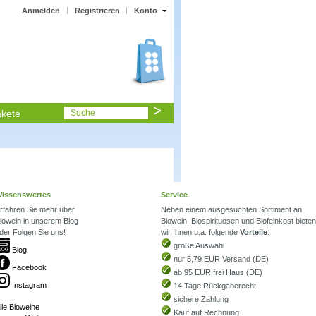
Anmelden
Registrieren
Konto
kete
Suche
issenswertes
Service
rfahren Sie mehr über
Neben einem ausgesuchten Sortiment an
iowein in unserem Blog
Biowein, Biospirituosen und Biofeinkost bieten
der Folgen Sie uns!
wir Ihnen u.a. folgende
Vorteile
:
große Auswahl
Blog
nur 5,79 EUR Versand (DE)
Facebook
ab 95 EUR frei Haus (DE)
Instagram
14 Tage Rückgaberecht
sichere Zahlung
lle Bioweine
Kauf auf Rechnung