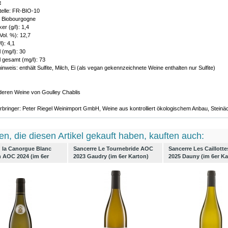
:
stelle: FR-BIO-10
: Biobourgogne
r (g/l): 1,4
Vol. %): 12,7
l): 4,1
 (mg/l): 30
 gesamt (mg/l): 73
inweis: enthält Sulfite, Milch, Ei (als vegan gekennzeichnete Weine enthalten nur Sulfite)
nderen Weine von Goulley Chablis
rbringer: Peter Riegel Weinimport GmbH, Weine aus kontrolliert ökologischem Anbau, Stein
n, die diesen Artikel gekauft haben, kauften auch:
 la Canorgue Blanc
Sancerre Le Tournebride AOC
Sancerre Les Caillott
 AOC 2024 (im 6er
2023 Gaudry (im 6er Karton)
2025 Dauny (im 6er Ka