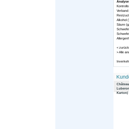
Analyse
Kontroll
Verband
Restzucke
Alkohol (
Säure (g/
Schwefel
Schwefel
Allergenh
< zurück
> Alle a
Inverkeh
Kunde
Château
Luberon
Karton)