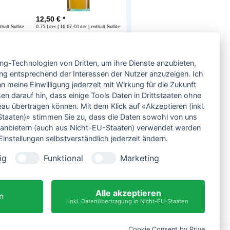
12,50
€ *
thält Sulfite
0.75 Liter | 16,67 €/Liter | enthält Sulfite
Service
ing-Technologien von Dritten, um ihre Dienste anzubieten,
Neben einem ausgesuchten Sortiment an
Biowein, Biospirituosen und Biofeinkost bieten
ng entsprechend der Interessen der Nutzer anzuzeigen. Ich
wir Ihnen u.a. folgende
Vorteile
:
 meine Einwilligung jederzeit mit Wirkung für die Zukunft
große Auswahl
en darauf hin, dass einige Tools Daten in Drittstaaten ohne
nur 5,79 EUR Versand (DE)
 übertragen können. Mit dem Klick auf «Akzeptieren (inkl.
ab 95 EUR frei Haus (DE)
taaten)» stimmen Sie zu, dass die Daten sowohl von uns
14 Tage Rückgaberecht
ittanbietern (auch aus Nicht-EU-Staaten) verwendet werden
sichere Zahlung
instellungen selbstverständlich jederzeit ändern.
Kauf auf Rechnung
bei Vorkasse -2%
ig
Funktional
Marketing
Bio-zertifizierter Shop
CO2-neutraler Versand
Alle akzeptieren
n
inkl. Datenübertragung in Nicht-EU-Staaten
Cookie Consent by Prive