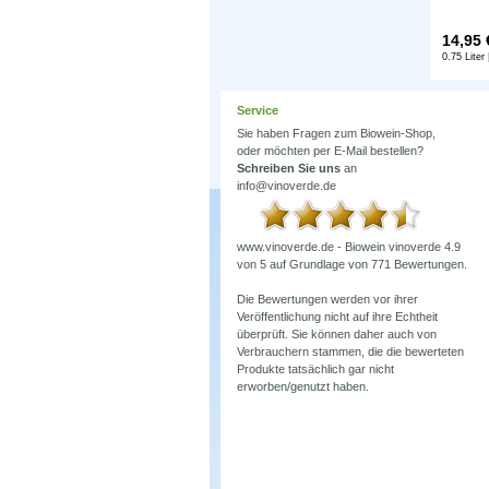
14,95
0.75 Liter 
Service
Sie haben Fragen zum Biowein-Shop,
oder möchten per E-Mail bestellen?
Schreiben Sie uns
an
info@vinoverde.de
www.vinoverde.de - Biowein
vinoverde
4.9
von
5
auf Grundlage von
771
Bewertungen.
Die Bewertungen werden vor ihrer
Veröffentlichung nicht auf ihre Echtheit
überprüft. Sie können daher auch von
Verbrauchern stammen, die die bewerteten
Produkte tatsächlich gar nicht
erworben/genutzt haben.