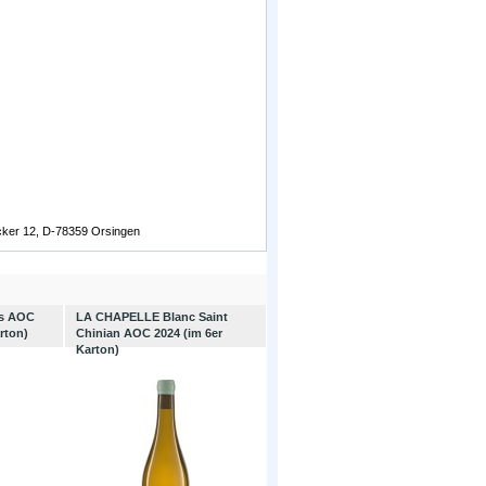
äcker 12, D-78359 Orsingen
es AOC
LA CHAPELLE Blanc Saint
rton)
Chinian AOC 2024 (im 6er
Karton)