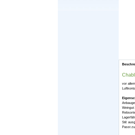
Beschr
Chabl
vor alle
Luftkonta
Eigensc
Anbaugeb
Weingut:
Rebsort
Lagerfäh
Stil: au
Passt zu