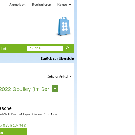
Anmelden
Registrieren
Konto
kete
Suche
Zurück zur Übersicht
nächster Artikel
022 Goulley (im 6er
lasche
enthält Sulfite | auf Lager Lieferzeit: 1 - 4 Tage
x 0,75 l) 137,94 €
en