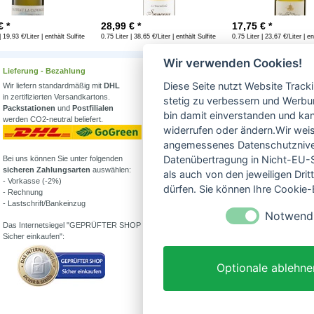
€ *
28,99
€ *
17,75
€ *
| 19,93 €/Liter | enthält Sulfite
0.75 Liter | 38,65 €/Liter | enthält Sulfite
0.75 Liter | 23,67 €/Liter | en
Wir verwenden Cookies!
Lieferung - Bezahlung
Wissenswertes
Diese Seite nutzt Website Track
Wir liefern standardmäßig mit
DHL
Erfahren Sie mehr über
in zertifizierten Versandkartons.
Biowein in unserem Blog
stetig zu verbessern und Werbu
Packstationen
und
Postfilialen
oder Folgen Sie uns!
bin damit einverstanden und kann
werden CO2-neutral beliefert.
Blog
widerrufen oder ändern.Wir weis
Facebook
angemessenes Datenschutzniveau
Datenübertragung in Nicht-EU-S
Bei uns können Sie unter folgenden
Instagram
sicheren Zahlungsarten
auswählen:
als auch von den jeweiligen Dr
- Vorkasse (-2%)
Alle Bioweine
dürfen. Sie können Ihre Cookie-E
- Rechnung
Veganer Wein
- Lastschrift/Bankeinzug
Wein ohne Sulfite
Notwend
Demeter Wein
Das Internetsiegel "GEPRÜFTER SHOP –
Was ist Weinstein?
Sicher einkaufen":
Alkoholfreier Wein
Partner von:
Optionale ablehne
Wine in Moderation - bewußt genießen