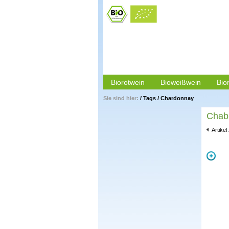
Biorotwein
Bioweißwein
Bio
Sie sind hier:
/
Tags
/
Chardonnay
Chabl
Artikel