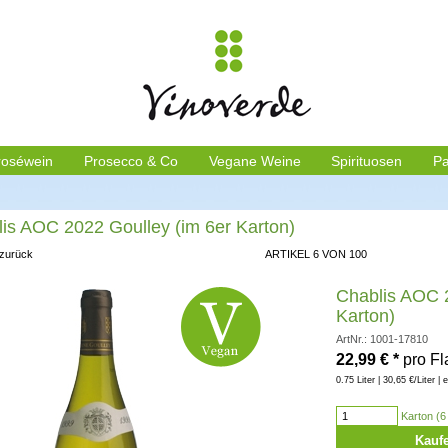
roséwein
Prosecco & Co
Vegane Weine
Spirituosen
Pa
is AOC 2022 Goulley (im 6er Karton)
 zurück
ARTIKEL 6 VON 100
Chablis AOC 2
Karton)
ArtNr.: 1001-17810
22,99
€
*
pro F
0.75 Liter | 30,65 €/Liter | 
Karton (6 
Kauf