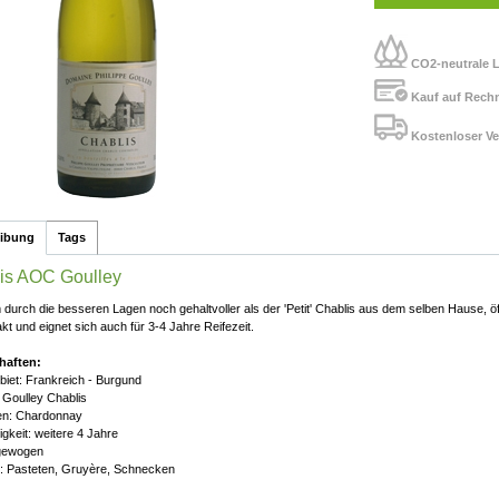
CO2-neutrale L
Kauf auf Rech
Kostenloser Ve
eibung
Tags
is AOC Goulley
m durch die besseren Lagen noch gehaltvoller als der 'Petit' Chablis aus dem selben Hause, ö
kt und eignet sich auch für 3-4 Jahre Reifezeit.
haften:
iet: Frankreich - Burgund
 Goulley Chablis
en: Chardonnay
igkeit: weitere 4 Jahre
sgewogen
: Pasteten, Gruyère, Schnecken