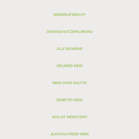
Allergenhinweis: enthält Sulfite, Milch, Ei (als vegan
gekennzeichnete Weine enthalten nur Sulfite)
WIDERRUFSRECHT
< zurück
> Alle anderen Weine von Weingut Rieger
DATENSCHUTZERKLÄRUNG
ALLE BIOWEINE
VEGANER WEIN
WEIN OHNE SULFITE
DEMETER WEIN
WAS IST WEINSTEIN?
ALKOHOLFREIER WEIN