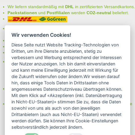
Wir liefern standardmäßig mit
DHL
in zertifizierten Versandkartons.
Packstationen
und
Postfilialen
werden
CO2-neutral
beliefert.
Bei uns können Sie unter folgenden
sicheren Zahlungsarten
auswählen:
Wir verwenden Cookies!
- Vorkasse (-2%)
Diese Seite nutzt Website Tracking-Technologien von
- Rechnung
Dritten, um ihre Dienste anzubieten, stetig zu
- Lastschrift/Bankeinzug
verbessern und Werbung entsprechend der Interessen
Das Internetsiegel "GEPRÜFTER SHOP – Sicher einkaufen":
der Nutzer anzuzeigen. Ich bin damit einverstanden
und kann meine Einwilligung jederzeit mit Wirkung für
die Zukunft widerrufen oder ändern.Wir weisen darauf
hin, dass einige Tools Daten in Drittstaaten ohne
Partner von:
angemessenes Datenschutzniveau übertragen können.
Wine in Moderation - bewußt genießen
Mit dem Klick auf «Akzeptieren (inkl. Datenübertragung
in Nicht-EU-Staaten)» stimmen Sie zu, dass die Daten
Erfahren Sie mehr über Biowein in unserem Blog oder Folgen Sie
sowohl von uns als auch von den jeweiligen
uns!
Drittanbietern (auch aus Nicht-EU-Staaten) verwendet
Blog
werden dürfen. Sie können Ihre Cookie-Einstellungen
Facebook
selbstverständlich jederzeit ändern.
Instagram