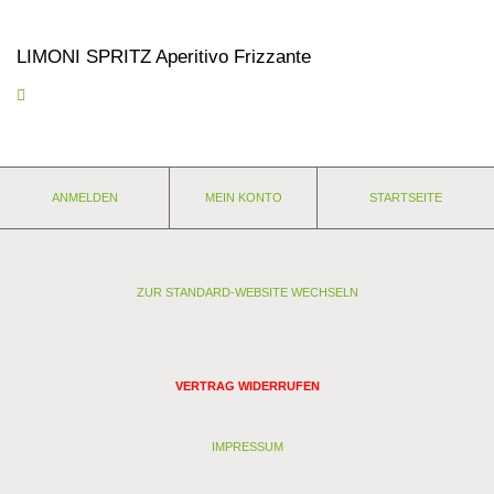
LIMONI SPRITZ Aperitivo Frizzante
Sonnig, spritzig und mediterran. Bereits trinkfertig gemixt aus
echten italienischen Zitronen, überzeugt der Limoni Spritz mit
einer ausgewogenen Frische, feiner Perlage und einer eleganten
Bitternote. Perfekt gekühlt ein echter Genuss und ideal für alle,
die es unkompliziert, aber stilvoll mögen.
Aperitivo Trophy 2026
ANMELDEN
MEIN KONTO
STARTSEITE
92 Punkte!
Nährwerte und Zutaten
Eigenschaften:
Anbaugebiet: Italien
Brennerei: Sgarzi - Castel S. Pietro Terme
ZUR STANDARD-WEBSITE WECHSELN
Stil: Aperitif
Passt zu: Aperitif, Zitronenkuchen
Mindestens haltbar bis 31.01.2027.
VERTRAG WIDERRUFEN
Zutatenverzeichnis:
Wein (Bio Trauben, Antioxidationsmittel: Sulfite), Wasser, Bio
Zucker, Bio Zitronensaftkonzentrat, Natürliches Limettenaroma,
IMPRESSUM
Zitronensäure, Natürliches Zitronenaroma