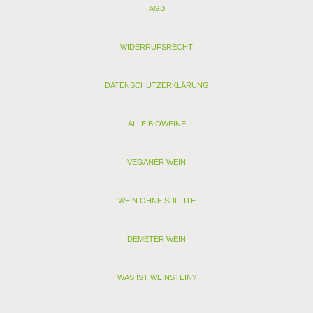
AGB
Nährwertangaben je 100 ml:
Energie: 260 kJ / 62 kcal
Kohlenhydrate: 6,8g, davon Zucker: 6,2g
WIDERRUFSRECHT
Enthält geringfügige Mengen von Fett, gesättigten Fettsäuren,
Eiweiß und Salz.
DATENSCHUTZERKLÄRUNG
Analyse:
Kontrollstelle: DE-ÖKO-022
Verband: -
ALLE BIOWEINE
Restzucker (g/l): 60,9
Alkohol (Vol. %): 5,8
VEGANER WEIN
Säure (g/l): 10
Schwefel (mg/l): 50
Schwefel gesamt (mg/l): 105
WEIN OHNE SULFITE
Allergenhinweis: enthält Sulfite, Milch, Ei (als vegan
gekennzeichnete Weine enthalten nur Sulfite)
DEMETER WEIN
Mit dem LIMONI SPRITZ Aperitivo Frizzante lässt sich ein sehr
schöner
LIMONI MULE SPRITZ
mixen! Für die Zubereitung
geben Sie drei Eiswürfel und eine Zitronenscheibe in einen
WAS IST WEINSTEIN?
Kupferbecher. Füllen Sie mit 200ml LIMONI SPRITZ und 75ml
Spicy Ginger Beer auf. Anschließend mit einem kleinen