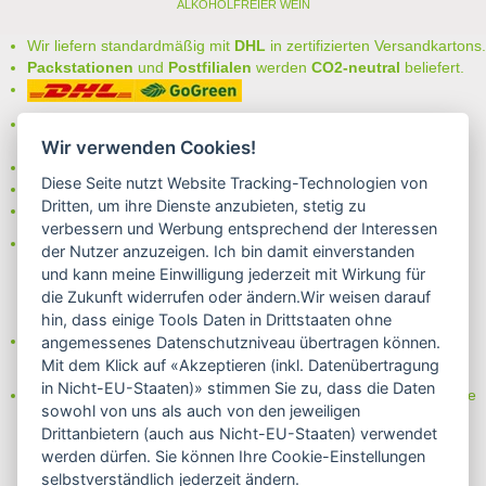
ALKOHOLFREIER WEIN
Rosmarinzweig garnieren und genießen!
Wir liefern standardmäßig mit
DHL
in zertifizierten Versandkartons.
< zurück
Packstationen
und
Postfilialen
werden
CO2-neutral
beliefert.
Bei uns können Sie unter folgenden
sicheren Zahlungsarten
auswählen:
Wir verwenden Cookies!
- Vorkasse (-2%)
Diese Seite nutzt Website Tracking-Technologien von
- Rechnung
Dritten, um ihre Dienste anzubieten, stetig zu
- Lastschrift/Bankeinzug
verbessern und Werbung entsprechend der Interessen
Das Internetsiegel "GEPRÜFTER SHOP – Sicher einkaufen":
der Nutzer anzuzeigen. Ich bin damit einverstanden
und kann meine Einwilligung jederzeit mit Wirkung für
die Zukunft widerrufen oder ändern.Wir weisen darauf
hin, dass einige Tools Daten in Drittstaaten ohne
Partner von:
angemessenes Datenschutzniveau übertragen können.
Wine in Moderation - bewußt genießen
Mit dem Klick auf «Akzeptieren (inkl. Datenübertragung
in Nicht-EU-Staaten)» stimmen Sie zu, dass die Daten
Erfahren Sie mehr über Biowein in unserem Blog oder Folgen Sie
sowohl von uns als auch von den jeweiligen
uns!
Drittanbietern (auch aus Nicht-EU-Staaten) verwendet
Blog
werden dürfen. Sie können Ihre Cookie-Einstellungen
Facebook
selbstverständlich jederzeit ändern.
Instagram