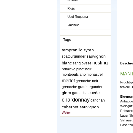
Navarra
Rioja
Utiel-Requena
Valencia
Tags
tempranillo
syrah
sauvignon
spätburgunder
riesling
blanc
sangiovese
Beschr
primitivo
pinot noir
MANT
montepulciano
monastrell
merlot
grenache noir
Fruchtig
grenache
grauburgunder
fehlen! 
glera
cuvée
garnacha
Eigensc
chardonnay
carignan
Anbaugeb
Weingut:
cabernet sauvignon
Rebsorte
Weiter...
Lagerfäh
Stil: au
Passt zu