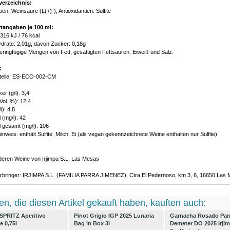
verzeichnis:
en, Weinsäure (L(+)-), Antioxidantien: Sulfite
tangaben je 100 ml:
 316 kJ / 76 kcal
drate: 2,01g, davon Zucker: 0,18g
geringfügige Mengen von Fett, gesättigten Fettsäuren, Eiweiß und Salz.
:
stelle: ES-ECO-002-CM
r (g/l): 3,4
Vol. %): 12,4
l): 4,8
 (mg/l): 42
 gesamt (mg/l): 106
inweis: enthält Sulfite, Milch, Ei (als vegan gekennzeichnete Weine enthalten nur Sulfite)
nderen Weine von Irjimpa S.L. Las Mesas
rbringer: IRJIMPA S.L. (FAMILIA PARRA JIMENEZ), Ctra El Pedernoso, km 3, 6, 16650 Las
n, die diesen Artikel gekauft haben, kauften auch:
SPRITZ Aperitivo
Pinot Grigio IGP 2025 Lunaria
Garnacha Rosado Par
e 0,75l
Bag in Box 3l
Demeter DO 2025 Irjim