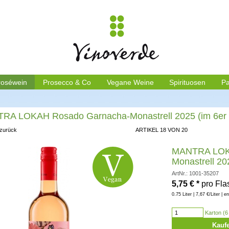
roséwein
Prosecco & Co
Vegane Weine
Spirituosen
Pa
RA LOKAH Rosado Garnacha-Monastrell 2025 (im 6er 
 zurück
ARTIKEL 18 VON 20
MANTRA LOK
Monastrell 20
ArtNr.: 1001-35207
5,75
€
*
pro Fla
0.75 Liter | 7,67 €/Liter | e
Karton (6 
Kauf