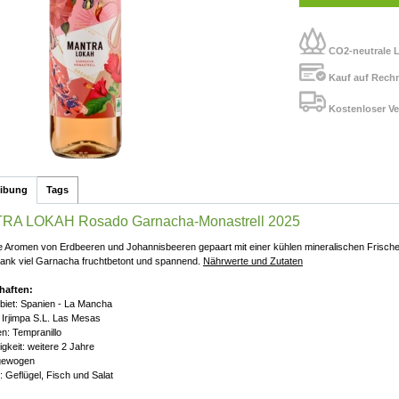
CO2-neutrale L
Kauf auf Rech
Kostenloser Ve
eibung
Tags
RA LOKAH Rosado Garnacha-Monastrell 2025
e Aromen von Erdbeeren und Johannisbeeren gepaart mit einer kühlen mineralischen Frische.
Dank viel Garnacha fruchtbetont und spannend.
Nährwerte und Zutaten
haften:
iet: Spanien - La Mancha
 Irjimpa S.L. Las Mesas
n: Tempranillo
igkeit: weitere 2 Jahre
sgewogen
: Geflügel, Fisch und Salat