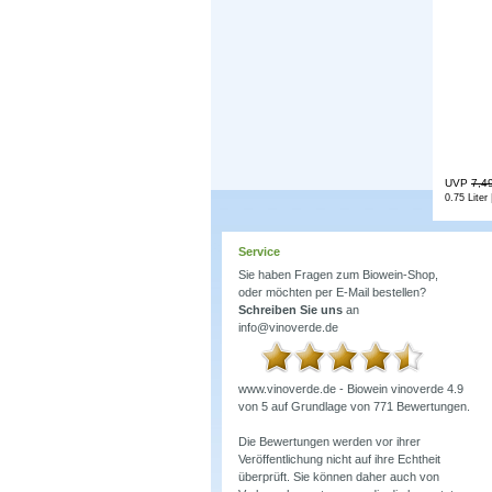
UVP
7,4
0.75 Liter 
Service
Sie haben Fragen zum Biowein-Shop,
oder möchten per E-Mail bestellen?
Schreiben Sie uns
an
info@vinoverde.de
www.vinoverde.de - Biowein
vinoverde
4.9
von
5
auf Grundlage von
771
Bewertungen.
Die Bewertungen werden vor ihrer
Veröffentlichung nicht auf ihre Echtheit
überprüft. Sie können daher auch von