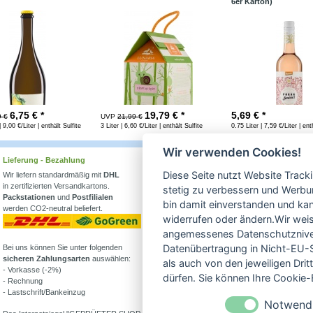
6er Karton)
6,75
€ *
19,79
€ *
5,69
€ *
9 €
UVP
21,99 €
| 9,00 €/Liter | enthält Sulfite
3 Liter | 6,60 €/Liter | enthält Sulfite
0.75 Liter | 7,59 €/Liter | ent
Wir verwenden Cookies!
Lieferung - Bezahlung
Wissenswertes
Diese Seite nutzt Website Track
Wir liefern standardmäßig mit
DHL
Erfahren Sie mehr über
in zertifizierten Versandkartons.
Biowein in unserem Blog
stetig zu verbessern und Werbu
Packstationen
und
Postfilialen
oder Folgen Sie uns!
bin damit einverstanden und kann
werden CO2-neutral beliefert.
Blog
widerrufen oder ändern.Wir weis
Facebook
angemessenes Datenschutzniveau
Datenübertragung in Nicht-EU-S
Bei uns können Sie unter folgenden
Instagram
sicheren Zahlungsarten
auswählen:
als auch von den jeweiligen Dr
- Vorkasse (-2%)
Alle Bioweine
dürfen. Sie können Ihre Cookie-E
- Rechnung
Veganer Wein
- Lastschrift/Bankeinzug
Wein ohne Sulfite
Notwend
Demeter Wein