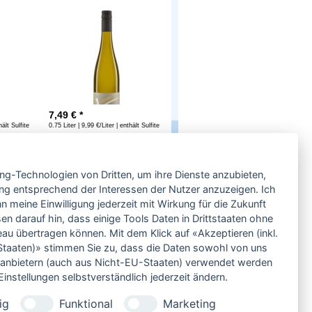
7,49
€ *
hält Sulfite
0.75 Liter | 9,99 €/Liter | enthält Sulfite
Service
ing-Technologien von Dritten, um ihre Dienste anzubieten,
Neben einem ausgesuchten Sortiment an
Biowein, Biospirituosen und Biofeinkost bieten
ng entsprechend der Interessen der Nutzer anzuzeigen. Ich
wir Ihnen u.a. folgende
Vorteile
:
 meine Einwilligung jederzeit mit Wirkung für die Zukunft
große Auswahl
en darauf hin, dass einige Tools Daten in Drittstaaten ohne
nur 5,79 EUR Versand (DE)
 übertragen können. Mit dem Klick auf «Akzeptieren (inkl.
ab 95 EUR frei Haus (DE)
taaten)» stimmen Sie zu, dass die Daten sowohl von uns
14 Tage Rückgaberecht
ittanbietern (auch aus Nicht-EU-Staaten) verwendet werden
sichere Zahlung
instellungen selbstverständlich jederzeit ändern.
Kauf auf Rechnung
bei Vorkasse -2%
ig
Funktional
Marketing
Bio-zertifizierter Shop