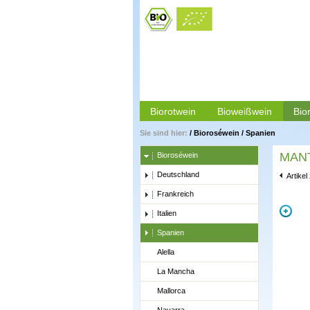
Biorotwein
Bioweißwein
Bio
Sie sind hier:
/
Bioroséwein
/
Spanien
MANT
Bioroséwein
Deutschland
Artikel
Frankreich
Italien
Spanien
Alella
La Mancha
Mallorca