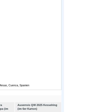
 Mesas, Cuenca, Spanien
ra
Auxerrois QW 2025 Kesselring
pa (im
(im 6er Karton)