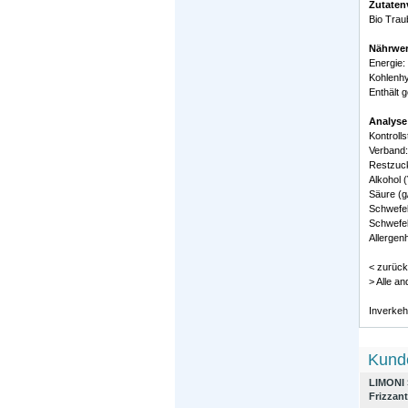
Zutaten
Bio Traub
Nährwer
Energie:
Kohlenhy
Enthält 
Analyse
Kontroll
Verband:
Restzucke
Alkohol (
Säure (g/
Schwefel
Schwefel
Allergenh
< zurück
> Alle a
Inverkeh
Kunde
LIMONI 
Frizzant