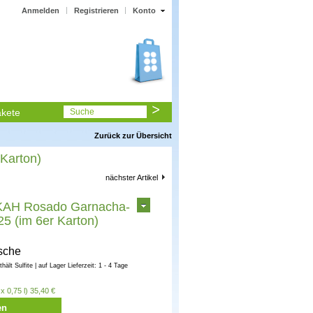
Anmelden
Registrieren
Konto
kete
Suche
Zurück zur Übersicht
Karton)
nächster Artikel
AH Rosado Garnacha-
25 (im 6er Karton)
sche
nthält Sulfite | auf Lager Lieferzeit: 1 - 4 Tage
x 0,75 l) 35,40 €
en