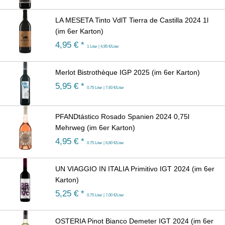
LA MESETA Tinto VdlT Tierra de Castilla 2024 1l
(im 6er Karton)
4,95
€ *
1 Liter | 4,95 €/Liter
Merlot Bistrothèque IGP 2025 (im 6er Karton)
5,95
€ *
0.75 Liter | 7,93 €/Liter
PFANDtástico Rosado Spanien 2024 0,75l
Mehrweg (im 6er Karton)
4,95
€ *
0.75 Liter | 6,60 €/Liter
UN VIAGGIO IN ITALIA Primitivo IGT 2024 (im 6er
Karton)
5,25
€ *
0.75 Liter | 7,00 €/Liter
OSTERIA Pinot Bianco Demeter IGT 2024 (im 6er