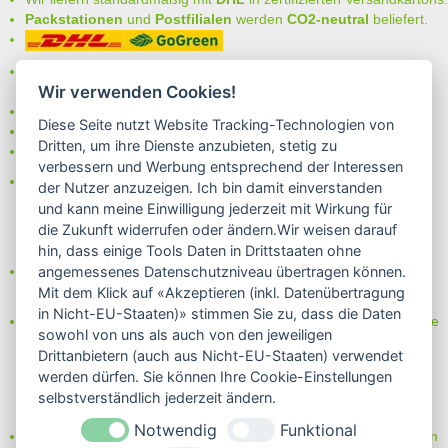
Packstationen
und
Postfilialen
werden
CO2-neutral
beliefert.
Bei uns können Sie unter folgenden
sicheren Zahlungsarten
Wir verwenden Cookies!
auswählen:
- Vorkasse (-2%)
Diese Seite nutzt Website Tracking-Technologien von
- Rechnung
Dritten, um ihre Dienste anzubieten, stetig zu
- Lastschrift/Bankeinzug
verbessern und Werbung entsprechend der Interessen
Das Internetsiegel "GEPRÜFTER SHOP – Sicher einkaufen":
der Nutzer anzuzeigen. Ich bin damit einverstanden
und kann meine Einwilligung jederzeit mit Wirkung für
die Zukunft widerrufen oder ändern.Wir weisen darauf
hin, dass einige Tools Daten in Drittstaaten ohne
Partner von:
angemessenes Datenschutzniveau übertragen können.
Wine in Moderation - bewußt genießen
Mit dem Klick auf «Akzeptieren (inkl. Datenübertragung
in Nicht-EU-Staaten)» stimmen Sie zu, dass die Daten
Erfahren Sie mehr über Biowein in unserem Blog oder Folgen Sie
sowohl von uns als auch von den jeweiligen
uns!
Drittanbietern (auch aus Nicht-EU-Staaten) verwendet
Blog
werden dürfen. Sie können Ihre Cookie-Einstellungen
Facebook
selbstverständlich jederzeit ändern.
Instagram
Notwendig
Funktional
Neben einem ausgesuchten Sortiment an Biowein, Biospirituosen