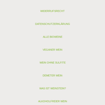
Schwefel gesamt (mg/l): 43
Allergenhinweis: enthält Sulfite, Milch, Ei (als vegan
WIDERRUFSRECHT
gekennzeichnete Weine enthalten nur Sulfite)
< zurück
DATENSCHUTZERKLÄRUNG
> Alle anderen Champagner von Robert-Barbichon
ALLE BIOWEINE
VEGANER WEIN
WEIN OHNE SULFITE
DEMETER WEIN
WAS IST WEINSTEIN?
ALKOHOLFREIER WEIN