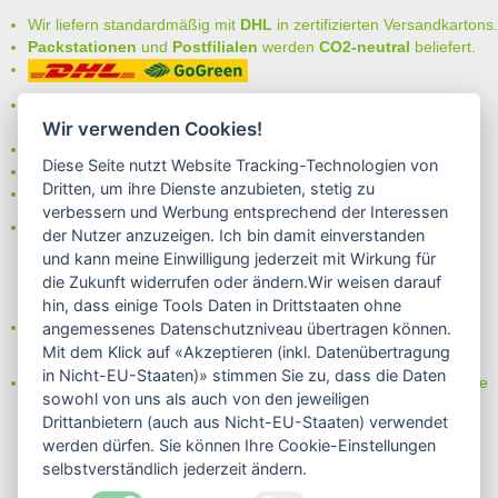
Wir liefern standardmäßig mit
DHL
in zertifizierten Versandkartons.
Packstationen
und
Postfilialen
werden
CO2-neutral
beliefert.
Bei uns können Sie unter folgenden
sicheren Zahlungsarten
auswählen:
Wir verwenden Cookies!
- Vorkasse (-2%)
Diese Seite nutzt Website Tracking-Technologien von
- Rechnung
Dritten, um ihre Dienste anzubieten, stetig zu
- Lastschrift/Bankeinzug
verbessern und Werbung entsprechend der Interessen
Das Internetsiegel "GEPRÜFTER SHOP – Sicher einkaufen":
der Nutzer anzuzeigen. Ich bin damit einverstanden
und kann meine Einwilligung jederzeit mit Wirkung für
die Zukunft widerrufen oder ändern.Wir weisen darauf
hin, dass einige Tools Daten in Drittstaaten ohne
Partner von:
angemessenes Datenschutzniveau übertragen können.
Wine in Moderation - bewußt genießen
Mit dem Klick auf «Akzeptieren (inkl. Datenübertragung
in Nicht-EU-Staaten)» stimmen Sie zu, dass die Daten
Erfahren Sie mehr über Biowein in unserem Blog oder Folgen Sie
sowohl von uns als auch von den jeweiligen
uns!
Drittanbietern (auch aus Nicht-EU-Staaten) verwendet
Blog
werden dürfen. Sie können Ihre Cookie-Einstellungen
Facebook
selbstverständlich jederzeit ändern.
Instagram