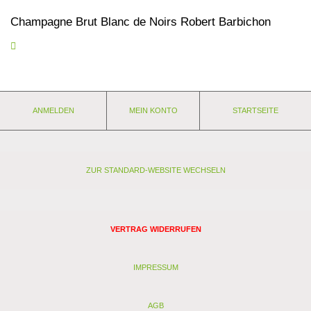
Champagne Brut Blanc de Noirs Robert Barbichon
Feines Bouquet von reifen Früchten wie Birne und Grapefruit, im
Mund schön weich mit feinem Mousseux und einer mineralischen
Note, in der Stilistik eher reduktiv.
90/100 Punkte Meiningers Weinwirtschaft 22/2016
ANMELDEN
MEIN KONTO
STARTSEITE
Eigenschaften:
Anbaugebiet: Frankreich - Champagne
Weingut: Barbichon Prelat - Champagne
Rebsorten: Pinot Noir
Lagerfähigkeit: jetzt + 2-3 Jahre
ZUR STANDARD-WEBSITE WECHSELN
Stil: ausgewogen
Passt zu:Aperitif, Quiches, hervorragender Speisenbegleiter
Analyse:
VERTRAG WIDERRUFEN
Kontrollstelle: FR-BIO-01 (vorher FR AB01) ECOCERT
Verband:
Restzucker (g/l): 0,3
IMPRESSUM
Alkohol (Vol. %): 12
Säure (g/l): 7,5
AGB
Schwefel (mg/l): 0