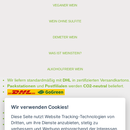
VEGANER WEIN
WEIN OHNE SULFITE
DEMETER WEIN
WAS IST WEINSTEIN?
ALKOHOLFREIER WEIN
Wir liefern standardmäßig mit
DHL
in zertifizierten Versandkartons.
Packstationen
und
Postfilialen
werden
CO2-neutral
beliefert.
Bei uns können Sie unter folgenden
sicheren Zahlungsarten
Wir verwenden Cookies!
auswählen:
- Vorkasse (-2%)
Diese Seite nutzt Website Tracking-Technologien von
- Rechnung
Dritten, um ihre Dienste anzubieten, stetig zu
- Lastschrift/Bankeinzug
verbessern und Werbung entsprechend der Interessen