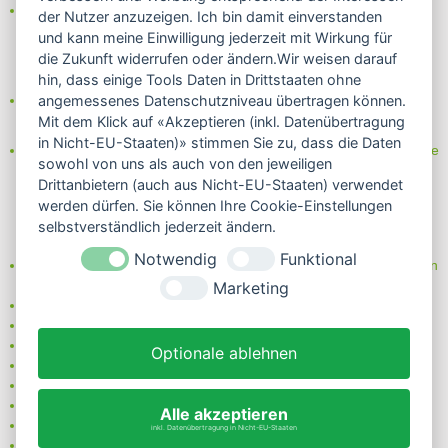
Das Internetsiegel "GEPRÜFTER SHOP – Sicher einkaufen":
der Nutzer anzuzeigen. Ich bin damit einverstanden
und kann meine Einwilligung jederzeit mit Wirkung für
die Zukunft widerrufen oder ändern.Wir weisen darauf
hin, dass einige Tools Daten in Drittstaaten ohne
Partner von:
angemessenes Datenschutzniveau übertragen können.
Wine in Moderation - bewußt genießen
Mit dem Klick auf «Akzeptieren (inkl. Datenübertragung
in Nicht-EU-Staaten)» stimmen Sie zu, dass die Daten
Erfahren Sie mehr über Biowein in unserem Blog oder Folgen Sie
sowohl von uns als auch von den jeweiligen
uns!
Drittanbietern (auch aus Nicht-EU-Staaten) verwendet
Blog
werden dürfen. Sie können Ihre Cookie-Einstellungen
Facebook
selbstverständlich jederzeit ändern.
Instagram
Notwendig
Funktional
Neben einem ausgesuchten Sortiment an Biowein, Biospirituosen
und Biofeinkost bieten wir Ihnen u.a. folgende
Vorteile
:
Marketing
große Auswahl
nur 5,79 EUR Versand (DE)
ab 95 EUR frei Haus (DE)
Optionale ablehnen
14 Tage Rückgaberecht
sichere Zahlung
Kauf auf Rechnung
Alle akzeptieren
bei Vorkasse -2%
inkl. Datenübertragung in Nicht-EU-Staaten
Bio-zertifizierter Shop