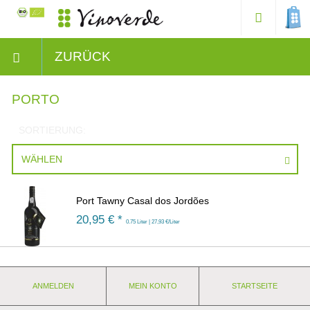
ZURÜCK
PORTO
SORTIERUNG:
WÄHLEN
Port Tawny Casal dos Jordões
20,95
€ *
0.75 Liter | 27,93 €/Liter
ANMELDEN
MEIN KONTO
STARTSEITE