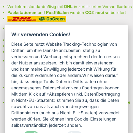
Wir liefern standardmäßig mit
DHL
in zertifizierten Versandkartons.
Packstationen
und
Postfilialen
werden
CO2-neutral
beliefert.
Bei uns können Sie unter folgenden
sicheren Zahlungsarten
auswählen:
Wir verwenden Cookies!
- Vorkasse (-2%)
Diese Seite nutzt Website Tracking-Technologien von
- Rechnung
Dritten, um ihre Dienste anzubieten, stetig zu
- Lastschrift/Bankeinzug
verbessern und Werbung entsprechend der Interessen
Das Internetsiegel "GEPRÜFTER SHOP – Sicher einkaufen":
der Nutzer anzuzeigen. Ich bin damit einverstanden
und kann meine Einwilligung jederzeit mit Wirkung für
die Zukunft widerrufen oder ändern.Wir weisen darauf
hin, dass einige Tools Daten in Drittstaaten ohne
Partner von:
angemessenes Datenschutzniveau übertragen können.
Wine in Moderation - bewußt genießen
Mit dem Klick auf «Akzeptieren (inkl. Datenübertragung
in Nicht-EU-Staaten)» stimmen Sie zu, dass die Daten
Erfahren Sie mehr über Biowein in unserem Blog oder Folgen Sie
sowohl von uns als auch von den jeweiligen
uns!
Drittanbietern (auch aus Nicht-EU-Staaten) verwendet
Blog
werden dürfen. Sie können Ihre Cookie-Einstellungen
Facebook
selbstverständlich jederzeit ändern.
Instagram