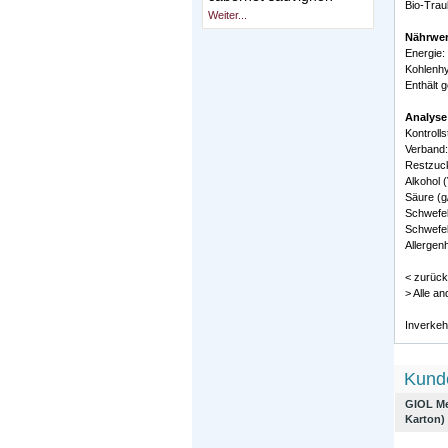
Bio-Trau
Weiter...
Nährwer
Energie:
Kohlenhy
Enthält 
Analyse
Kontroll
Verband:
Restzuck
Alkohol (
Säure (g/
Schwefel
Schwefel
Allergenh
< zurück
> Alle a
Inverkehr
Kunde
GIOL Me
Karton)