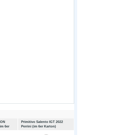
ION
Primitivo Salento IGT 2022
im 6er
Perrini (im 6er Karton)