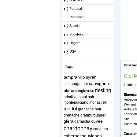
Österreich
Portugal
Rumänien
Spanien
Südafrika
Ungarn
USA
Beschr
Tags
Giol M
tempranillo
syrah
sauvignon
spätburgunder
Leicht u
riesling
blanc
sangiovese
Eigensc
primitivo
pinot noir
Anbaugeb
montepulciano
monastrell
Weingut:
merlot
grenache noir
Rebsorte
Lagerfähi
grenache
grauburgunder
Stil:
glera
cuvée
garnacha
Passt zu
chardonnay
carignan
Zutaten
cabernet sauvignon