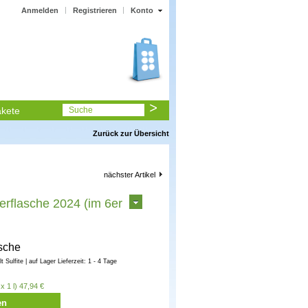
Anmelden
Registrieren
Konto
kete
Suche
Zurück zur Übersicht
nächster Artikel
terflasche 2024 (im 6er
sche
ält Sulfite | auf Lager Lieferzeit: 1 - 4 Tage
x 1 l) 47,94 €
en