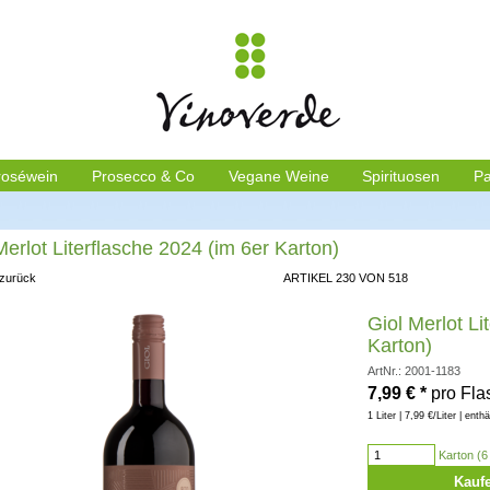
roséwein
Prosecco & Co
Vegane Weine
Spirituosen
Pa
Merlot Literflasche 2024 (im 6er Karton)
 zurück
ARTIKEL 230 VON 518
Giol Merlot Li
Karton)
ArtNr.: 2001-1183
7,99
€
*
pro Fla
1 Liter | 7,99 €/Liter | enth
Karton (6 
Kauf