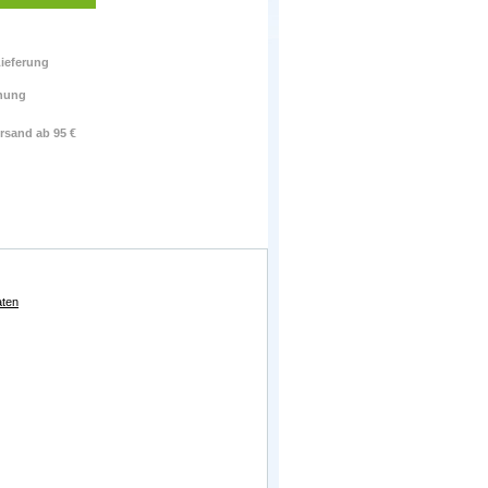
ieferung
nung
rsand ab 95 €
aten