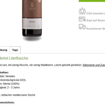
CO2-neutrale L
Kauf auf Rech
Kostenloser Ve
eibung
Tags
erlot Literflasche
nd zart, ein wenig Kirsche, ein wenig Waldbeere. Leicht gekühlt genießen.
Nährwerte und Zut
haften:
iet: Venetien
 Azienda Agricola GIOL
n: Merlot (100%)
gkeit: 2 - 3 Jahre
: einfacher mediterraner Küche
verzeichnis: