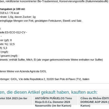
ben, rektifizierter konzentrierter Bio-Traubenmost, Konservierungsstoffe (Kaliummetabisulfit)
tangaben je 100 ml:
 318 kJ / 76 kcal
drate: 1,6g, davon Zucker: 1g
geringfügige Mengen von Fett, gesättigten Fettsäuren, Eiweiß und Salz.
:
stelle:ES-ECO-012-CV -
 -
er (g/l): 8
Vol. %): 12,5
l): 5,3
 (mg/l):
 gesamt (mg/l):
inweis: enthält Sulfite, Milch, Ei (als vegan gekennzeichnete Weine enthalten nur Sulfite)
nderen Weine von Azienda Agricola GIOL
bringer: GIOL, V.le della Repubblica 2, 31020 San Polo di Piave (TV), Italien
n, die diesen Artikel gekauft haben, kauften auch:
rlot SSA 2023 (im 6er
ANTOÑITA PUÑUELOS Tinto
Côtes du Rhône ÉDIT
Rioja D.O.Ca. Demeter 2024
DORIGINE AOP 2024 (
Navarrsotillo (im 6er Karton)
Karton)