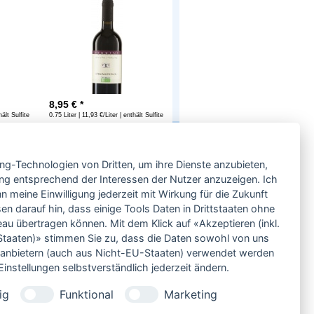
8,95
€ *
hält Sulfite
0.75 Liter | 11,93 €/Liter | enthält Sulfite
Service
ing-Technologien von Dritten, um ihre Dienste anzubieten,
Neben einem ausgesuchten Sortiment an
Biowein, Biospirituosen und Biofeinkost bieten
ng entsprechend der Interessen der Nutzer anzuzeigen. Ich
wir Ihnen u.a. folgende
Vorteile
:
 meine Einwilligung jederzeit mit Wirkung für die Zukunft
große Auswahl
en darauf hin, dass einige Tools Daten in Drittstaaten ohne
nur 5,79 EUR Versand (DE)
 übertragen können. Mit dem Klick auf «Akzeptieren (inkl.
ab 95 EUR frei Haus (DE)
taaten)» stimmen Sie zu, dass die Daten sowohl von uns
14 Tage Rückgaberecht
ittanbietern (auch aus Nicht-EU-Staaten) verwendet werden
sichere Zahlung
instellungen selbstverständlich jederzeit ändern.
Kauf auf Rechnung
bei Vorkasse -2%
ig
Funktional
Marketing
Bio-zertifizierter Shop
CO2-neutraler Versand