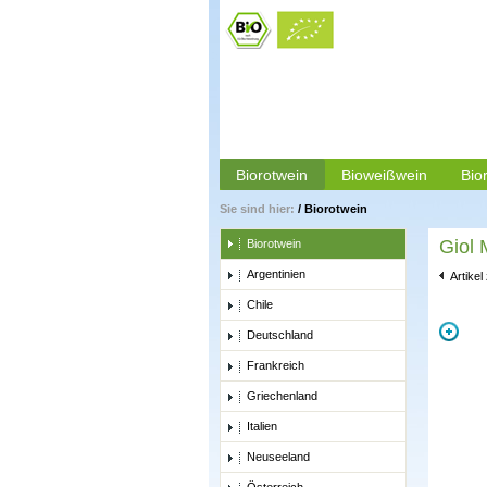
Biorotwein
Bioweißwein
Bio
Sie sind hier:
/
Biorotwein
Giol 
Biorotwein
Argentinien
Artikel
Chile
Deutschland
Frankreich
Griechenland
Italien
Neuseeland