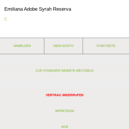
Emiliana Adobe Syrah Reserva
Verführerisches Bukett von Schwarzer Johannisbeere, frischen
Kirschen und Noten von Rauch und Gewürzen, insbesondere
schwarzem Pfeffer. Am Gaumen mundfüllende, softe Tannine,
dabei eine schöne Dichte und ein lang anhaltender Abgang.
ANMELDEN
MEIN KONTO
STARTSEITE
Eigenschaften:
Anbaugebiet: Valle de Colchagua
Weingut: Emiliana Organico
Rebsorten: Syrah
Lagerfähigkeit: 2 - 3 Jahre
ZUR STANDARD-WEBSITE WECHSELN
Stil: trocken
Passt zu: gegrillten Steaks, Eintöpfe, rohem Schinken
Analyse:
VERTRAG WIDERRUFEN
Kontrollstelle:CL-BIO-609 -
Verband: -
Restzucker (g/l): 4,8
IMPRESSUM
Alkohol (Vol. %): 14
Säure (g/l): 5
AGB
Schwefel (mg/l): 39