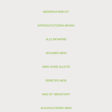
Schwefel gesamt (mg/l): 88
Allergenhinweis: enthält Sulfite, Milch, Ei (als vegan
WIDERRUFSRECHT
gekennzeichnete Weine enthalten nur Sulfite)
< zurück
DATENSCHUTZERKLÄRUNG
> Alle anderen Weine von Emiliana Organico
ALLE BIOWEINE
VEGANER WEIN
WEIN OHNE SULFITE
DEMETER WEIN
WAS IST WEINSTEIN?
ALKOHOLFREIER WEIN