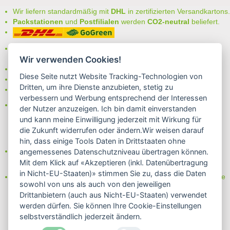
Wir liefern standardmäßig mit
DHL
in zertifizierten Versandkartons.
Packstationen
und
Postfilialen
werden
CO2-neutral
beliefert.
Bei uns können Sie unter folgenden
sicheren Zahlungsarten
auswählen:
Wir verwenden Cookies!
- Vorkasse (-2%)
Diese Seite nutzt Website Tracking-Technologien von
- Rechnung
Dritten, um ihre Dienste anzubieten, stetig zu
- Lastschrift/Bankeinzug
verbessern und Werbung entsprechend der Interessen
Das Internetsiegel "GEPRÜFTER SHOP – Sicher einkaufen":
der Nutzer anzuzeigen. Ich bin damit einverstanden
und kann meine Einwilligung jederzeit mit Wirkung für
die Zukunft widerrufen oder ändern.Wir weisen darauf
hin, dass einige Tools Daten in Drittstaaten ohne
Partner von:
angemessenes Datenschutzniveau übertragen können.
Wine in Moderation - bewußt genießen
Mit dem Klick auf «Akzeptieren (inkl. Datenübertragung
in Nicht-EU-Staaten)» stimmen Sie zu, dass die Daten
Erfahren Sie mehr über Biowein in unserem Blog oder Folgen Sie
sowohl von uns als auch von den jeweiligen
uns!
Drittanbietern (auch aus Nicht-EU-Staaten) verwendet
Blog
werden dürfen. Sie können Ihre Cookie-Einstellungen
Facebook
selbstverständlich jederzeit ändern.
Instagram