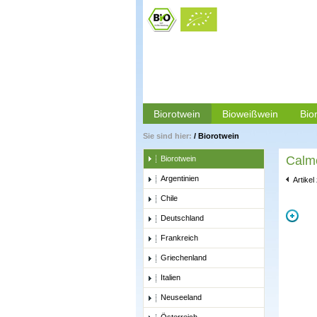
Biorotwein
Bioweißwein
Bio
Sie sind hier:
/
Biorotwein
Calme
Biorotwein
Argentinien
Artikel
Chile
Deutschland
Frankreich
Griechenland
Italien
Neuseeland