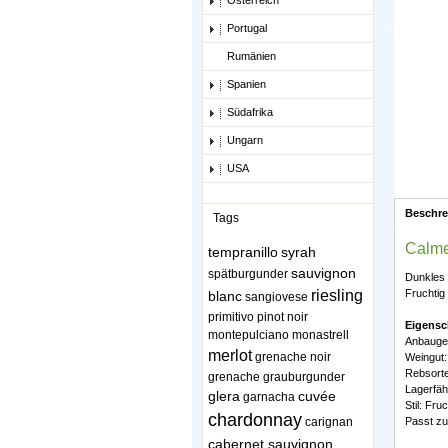
Österreich
Portugal
Rumänien
Spanien
Südafrika
Ungarn
USA
Beschr
Tags
Calme
tempranillo
syrah
sauvignon
spätburgunder
Dunkles 
riesling
Fruchtig 
blanc
sangiovese
primitivo
pinot noir
Eigensc
montepulciano
monastrell
Anbaugeb
merlot
grenache noir
Weingut
Rebsort
grenache
grauburgunder
Lagerfäh
glera
cuvée
garnacha
Stil: Fru
chardonnay
carignan
Passt zu
cabernet sauvignon