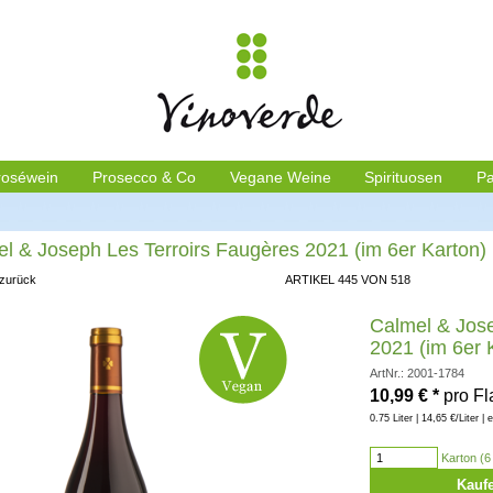
roséwein
Prosecco & Co
Vegane Weine
Spirituosen
Pa
l & Joseph Les Terroirs Faugères 2021 (im 6er Karton)
 zurück
ARTIKEL 445 VON 518
Calmel & Jose
2021 (im 6er 
ArtNr.: 2001-1784
10,99
€
*
pro F
0.75 Liter | 14,65 €/Liter | 
Karton (6 
Kauf