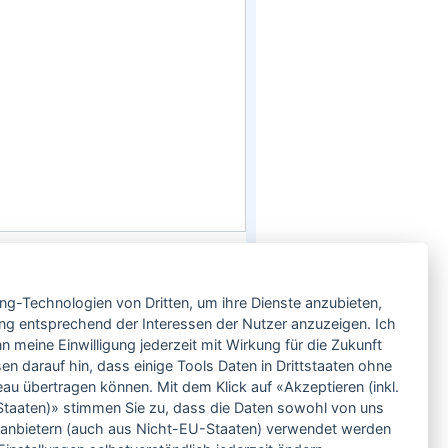
Service
ing-Technologien von Dritten, um ihre Dienste anzubieten,
Neben einem ausgesuchten Sortiment an
Biowein, Biospirituosen und Biofeinkost bieten
ng entsprechend der Interessen der Nutzer anzuzeigen. Ich
wir Ihnen u.a. folgende
Vorteile
:
 meine Einwilligung jederzeit mit Wirkung für die Zukunft
große Auswahl
en darauf hin, dass einige Tools Daten in Drittstaaten ohne
nur 5,79 EUR Versand (DE)
 übertragen können. Mit dem Klick auf «Akzeptieren (inkl.
ab 95 EUR frei Haus (DE)
taaten)» stimmen Sie zu, dass die Daten sowohl von uns
14 Tage Rückgaberecht
ittanbietern (auch aus Nicht-EU-Staaten) verwendet werden
sichere Zahlung