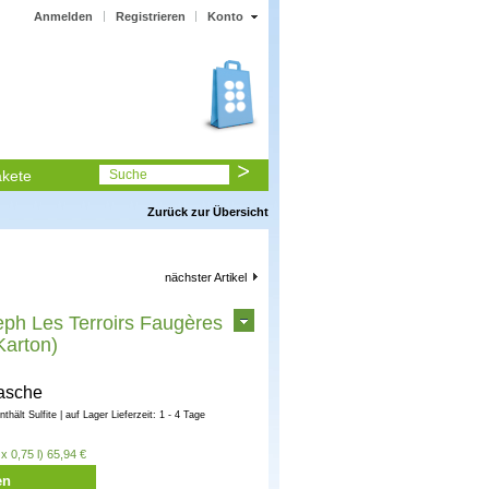
Anmelden
Registrieren
Konto
kete
Suche
Zurück zur Übersicht
nächster Artikel
ph Les Terroirs Faugères
Karton)
lasche
enthält Sulfite | auf Lager Lieferzeit: 1 - 4 Tage
x 0,75 l) 65,94 €
en