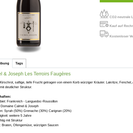
CO2-neutrale L
Kauf auf Rech
Kostenloser Ve
eibung
Tags
l & Joseph Les Terroirs Faugères
Kirschrot, saftige, tiefe Frucht getragen von einem Korb würziger Kräuter. Lakritze, Fenche
mit deutlicher Struktur.
haften:
iet: Frankreich - Languedoc-Roussillon
: Domaine Calmel & Joseph
en: Syrah (50%) Grenache (30%) Carignan (20%)
igkeit: weitere 5 Jahre
chtig mit Struktur
: Braten, Ofengemüse, würzigen Saucen