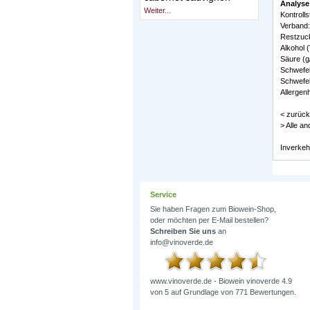
Analyse
Weiter...
Kontroll
Verband:
Restzucke
Alkohol (
Säure (g/
Schwefel
Schwefel
Allergenh
< zurück
> Alle a
Inverkeh
Service
Sie haben Fragen zum Biowein-Shop,
oder möchten per E-Mail bestellen?
Schreiben Sie uns
an
info@vinoverde.de
www.vinoverde.de - Biowein
vinoverde
4.9
von
5
auf Grundlage von
771
Bewertungen.