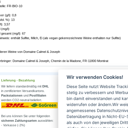
:
stelle: FR-BIO-10
r (g/l): 0,8
Vol. %): 13
l): 3,57
 (mg/l):
 gesamt (mg/l): 67
inweis: enthält Sulfite, Milch, Ei (als vegan gekennzeichnete Weine enthalten nur Sulfite)
nderen Weine von Domaine Calmel & Joseph
rbringer: Domaine Calmel & Joseph, Chemin de la Madone, FR-11800 Montirat
Wir verwenden Cookies!
Lieferung - Bezahlung
Wissenswertes
Diese Seite nutzt Website Track
Wir liefern standardmäßig mit
DHL
Erfahren Sie mehr über
in zertifizierten Versandkartons.
Biowein in unserem Blog
stetig zu verbessern und Werbu
Packstationen
und
Postfilialen
oder Folgen Sie uns!
bin damit einverstanden und kann
werden CO2-neutral beliefert.
Blog
widerrufen oder ändern.Wir weis
Facebook
angemessenes Datenschutzniveau
Datenübertragung in Nicht-EU-S
Bei uns können Sie unter folgenden
Instagram
sicheren Zahlungsarten
auswählen:
als auch von den jeweiligen Dr
- Vorkasse (-2%)
Alle Bioweine