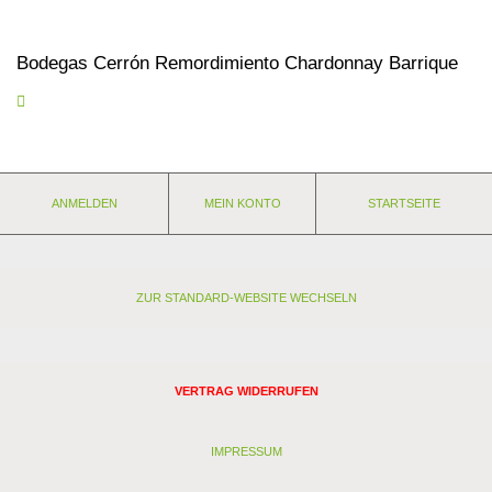
Bodegas Cerrón Remordimiento Chardonnay Barrique
Auf festem Kalkboden wächst der für die Region gar nicht
typische Chardonnay. Die Rebstöcke wurden aufgrund der
ähnlichen Beschaffenheit des Bodens im Chablis ausgesucht und
in den höchsten Lagen des Jumilla gesetzt. Der junge kraftvolle
Wein lagert für 10 Monate auf der Hefe in französischen
ANMELDEN
MEIN KONTO
STARTSEITE
Tonneaus (500-700 Liter). Eleganter, frischer Chardonnay mit
dezenter Holzaromatik und feinem Spiel von Apfelblüte, Mineralik
und Limone.
Eigenschaften:
ZUR STANDARD-WEBSITE WECHSELN
Anbaugebiet: Spanien - Jumilla
Weingut: Viña Cerrón
Rebsorte: Chardonnay
Lagerfähigkeit: weitere 3 Jahre
VERTRAG WIDERRUFEN
Stil: ausgewogen
Passt zu: geräuchertem Fisch, asiatischen Gewürzen
IMPRESSUM
Analyse: