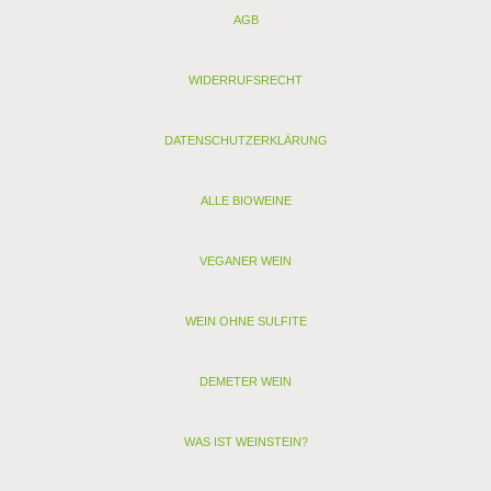
Kontrollstelle: ES-ECO-002-CM
AGB
Verband: Demeter
Restzucker (g/l): 0,9
Alkohol (Vol. %): 12,5
WIDERRUFSRECHT
Säure (g/l): 7,28
Schwefel (mg/l):
Schwefel gesamt (mg/l): 58
DATENSCHUTZERKLÄRUNG
Allergenhinweis: enthält Sulfite, Milch, Ei (als vegan
gekennzeichnete Weine enthalten nur Sulfite)
ALLE BIOWEINE
< zurück
> Alle anderen Weine von Viña Cerrón - Jumilla
VEGANER WEIN
WEIN OHNE SULFITE
DEMETER WEIN
WAS IST WEINSTEIN?