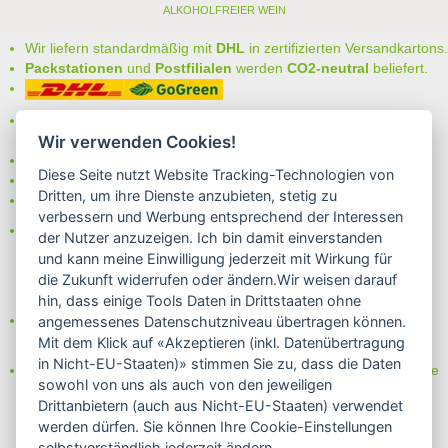
ALKOHOLFREIER WEIN
Wir liefern standardmäßig mit
DHL
in zertifizierten Versandkartons.
Packstationen
und
Postfilialen
werden
CO2-neutral
beliefert.
Bei uns können Sie unter folgenden
sicheren Zahlungsarten
auswählen:
Wir verwenden Cookies!
- Vorkasse (-2%)
Diese Seite nutzt Website Tracking-Technologien von
- Rechnung
Dritten, um ihre Dienste anzubieten, stetig zu
- Lastschrift/Bankeinzug
verbessern und Werbung entsprechend der Interessen
Das Internetsiegel "GEPRÜFTER SHOP – Sicher einkaufen":
der Nutzer anzuzeigen. Ich bin damit einverstanden
und kann meine Einwilligung jederzeit mit Wirkung für
die Zukunft widerrufen oder ändern.Wir weisen darauf
hin, dass einige Tools Daten in Drittstaaten ohne
Partner von:
angemessenes Datenschutzniveau übertragen können.
Wine in Moderation - bewußt genießen
Mit dem Klick auf «Akzeptieren (inkl. Datenübertragung
in Nicht-EU-Staaten)» stimmen Sie zu, dass die Daten
Erfahren Sie mehr über Biowein in unserem Blog oder Folgen Sie
sowohl von uns als auch von den jeweiligen
uns!
Drittanbietern (auch aus Nicht-EU-Staaten) verwendet
Blog
werden dürfen. Sie können Ihre Cookie-Einstellungen
Facebook
selbstverständlich jederzeit ändern.