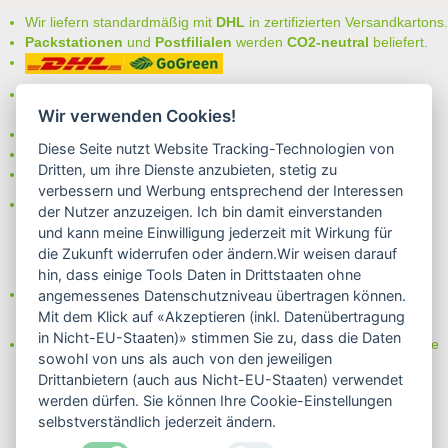
Wir liefern standardmäßig mit
DHL
in zertifizierten Versandkartons.
Packstationen
und
Postfilialen
werden
CO2-neutral
beliefert.
Bei uns können Sie unter folgenden
sicheren Zahlungsarten
auswählen:
Wir verwenden Cookies!
- Vorkasse (-2%)
Diese Seite nutzt Website Tracking-Technologien von
- Rechnung
Dritten, um ihre Dienste anzubieten, stetig zu
- Lastschrift/Bankeinzug
verbessern und Werbung entsprechend der Interessen
Das Internetsiegel "GEPRÜFTER SHOP – Sicher einkaufen":
der Nutzer anzuzeigen. Ich bin damit einverstanden
und kann meine Einwilligung jederzeit mit Wirkung für
die Zukunft widerrufen oder ändern.Wir weisen darauf
hin, dass einige Tools Daten in Drittstaaten ohne
Partner von:
angemessenes Datenschutzniveau übertragen können.
Wine in Moderation - bewußt genießen
Mit dem Klick auf «Akzeptieren (inkl. Datenübertragung
in Nicht-EU-Staaten)» stimmen Sie zu, dass die Daten
Erfahren Sie mehr über Biowein in unserem Blog oder Folgen Sie
sowohl von uns als auch von den jeweiligen
uns!
Drittanbietern (auch aus Nicht-EU-Staaten) verwendet
Blog
werden dürfen. Sie können Ihre Cookie-Einstellungen
Facebook
selbstverständlich jederzeit ändern.
Instagram