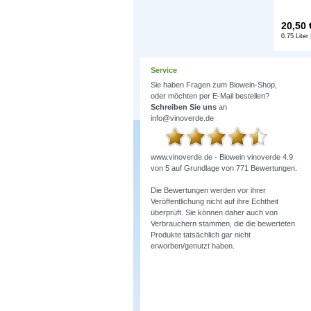
20,50
0.75 Liter 
Service
Sie haben Fragen zum Biowein-Shop,
oder möchten per E-Mail bestellen?
Schreiben Sie uns
an
info@vinoverde.de
www.vinoverde.de - Biowein
vinoverde
4.9
von
5
auf Grundlage von
771
Bewertungen.
Die Bewertungen werden vor ihrer
Veröffentlichung nicht auf ihre Echtheit
überprüft. Sie können daher auch von
Verbrauchern stammen, die die bewerteten
Produkte tatsächlich gar nicht
erworben/genutzt haben.