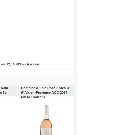
äcker 12, D-78359 Orsingen
r Rain
Domaine d´Eole Rosé Coteaux
m 6er
d´Aix-en-Provence AOC 2024
(im 6er Karton)