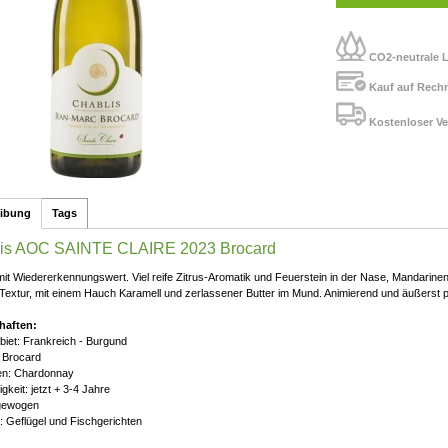
CO2-neutrale L
Kauf auf Rech
Kostenloser Ve
eibung
Tags
is AOC SAINTE CLAIRE 2023 Brocard
mit Wiedererkennungswert. Viel reife Zitrus-Aromatik und Feuerstein in der Nase, Mandarinens
Textur, mit einem Hauch Karamell und zerlassener Butter im Mund. Animierend und äußerst 
haften:
iet: Frankreich - Burgund
 Brocard
en: Chardonnay
gkeit: jetzt + 3-4 Jahre
sgewogen
: Geflügel und Fischgerichten