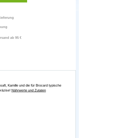
ieferung
nung
rsand ab 95 €
aft, Kamille und die für Brocard typische
präzise!
Nährwerte und Zutaten