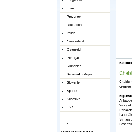
Languedoc
Loire
Provence
Roussillon
Italien
Neuseeland
Österreich
Portugal
Beschr
Rumänien
Chabl
Sauersaft - Verjus
Chablis 
Slowenien
cremige 
Spanien
Eigensc
Südafrika
Anbaugeb
Weingut:
USA
Rebsort
Lagerfähi
Stil: au
Tags
Passt zu