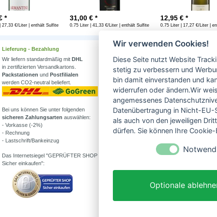
€ *
31,00
€ *
12,95
€ *
| 27,33 €/Liter | enthält Sulfite
0.75 Liter | 41,33 €/Liter | enthält Sulfite
0.75 Liter | 17,27 €/Liter | en
Wir verwenden Cookies!
Lieferung - Bezahlung
Wissenswertes
Diese Seite nutzt Website Track
Wir liefern standardmäßig mit
DHL
Erfahren Sie mehr über
in zertifizierten Versandkartons.
Biowein in unserem Blog
stetig zu verbessern und Werbu
Packstationen
und
Postfilialen
oder Folgen Sie uns!
bin damit einverstanden und kann
werden CO2-neutral beliefert.
Blog
widerrufen oder ändern.Wir weis
Facebook
angemessenes Datenschutzniveau
Datenübertragung in Nicht-EU-S
Bei uns können Sie unter folgenden
Instagram
sicheren Zahlungsarten
auswählen:
als auch von den jeweiligen Dr
- Vorkasse (-2%)
Alle Bioweine
dürfen. Sie können Ihre Cookie-E
- Rechnung
Veganer Wein
- Lastschrift/Bankeinzug
Wein ohne Sulfite
Notwend
Demeter Wein
Das Internetsiegel "GEPRÜFTER SHOP –
Was ist Weinstein?
Sicher einkaufen":
Alkoholfreier Wein
Partner von:
Optionale ablehne
Wine in Moderation - bewußt genießen