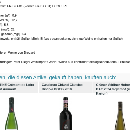
:
stelle: FR-BIO-01 (vorher FR-BIO 01) ECOCERT
r (g/l): 0,9
Vol. %): 12,7
l): 5,5
 (mg/l): 21
 gesamt (mg/l): 64
inweis: enthält Sulfite, Milch, Ei (als vegan gekennzeichnete Weine enthalten nur Sulfite)
nderen Weine von Brocard
rbringer: Peter Riegel Weinimport GmbH, Weine aus kontrolliert ökologischem Anbau, Stein
n, die diesen Artikel gekauft haben, kauften auch:
INE Crémant de Loire
Casaloste Chianti Classico
Grüner Veltliner Hohe
t Amirault
Riserva DOCG 2018
DAC 2024 Geyerhof (i
Karton)