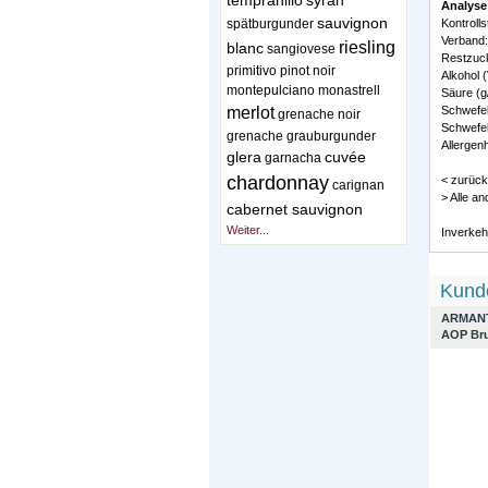
tempranillo
syrah
Analyse
sauvignon
spätburgunder
Kontroll
Verband:
riesling
blanc
sangiovese
Restzucke
primitivo
pinot noir
Alkohol (
montepulciano
monastrell
Säure (g/
merlot
Schwefel
grenache noir
Schwefel
grenache
grauburgunder
Allergenh
glera
cuvée
garnacha
chardonnay
< zurück
carignan
> Alle a
cabernet sauvignon
Weiter...
Inverkeh
Kunde
ARMANT
AOP Bru