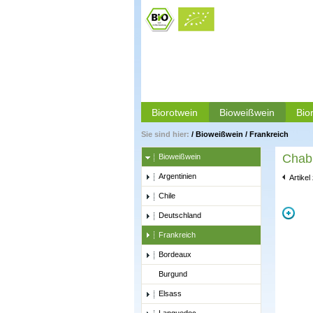
Biorotwein
Bioweißwein
Bio
Sie sind hier:
/
Bioweißwein
/
Frankreich
Chab
Bioweißwein
Argentinien
Artikel
Chile
Deutschland
Frankreich
Bordeaux
Burgund
Elsass