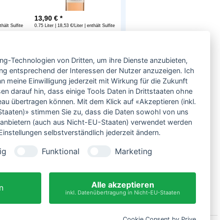
13,90
€ *
thält Sulfite
0.75 Liter | 18,53 €/Liter | enthält Sulfite
Service
ing-Technologien von Dritten, um ihre Dienste anzubieten,
Neben einem ausgesuchten Sortiment an
Biowein, Biospirituosen und Biofeinkost bieten
ng entsprechend der Interessen der Nutzer anzuzeigen. Ich
wir Ihnen u.a. folgende
Vorteile
:
 meine Einwilligung jederzeit mit Wirkung für die Zukunft
große Auswahl
en darauf hin, dass einige Tools Daten in Drittstaaten ohne
nur 5,79 EUR Versand (DE)
 übertragen können. Mit dem Klick auf «Akzeptieren (inkl.
ab 95 EUR frei Haus (DE)
taaten)» stimmen Sie zu, dass die Daten sowohl von uns
14 Tage Rückgaberecht
ittanbietern (auch aus Nicht-EU-Staaten) verwendet werden
sichere Zahlung
instellungen selbstverständlich jederzeit ändern.
Kauf auf Rechnung
bei Vorkasse -2%
ig
Funktional
Marketing
Bio-zertifizierter Shop
CO2-neutraler Versand
Alle akzeptieren
n
inkl. Datenübertragung in Nicht-EU-Staaten
Cookie Consent by Prive