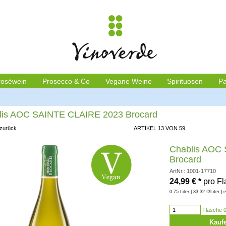
roséwein
Prosecco & Co
Vegane Weine
Spirituosen
Pa
lis AOC SAINTE CLAIRE 2023 Brocard
 zurück
ARTIKEL 13 VON 59
Chablis AOC
Brocard
ArtNr.: 1001-17710
24,99
€
*
pro F
0.75 Liter | 33,32 €/Liter | 
Flasche 0
Kauf