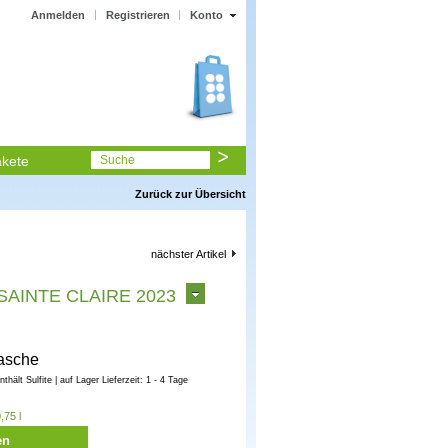
Anmelden
Registrieren
Konto
kete
Suche
Zurück zur Übersicht
nächster Artikel
 SAINTE CLAIRE 2023
lasche
enthält Sulfite | auf Lager Lieferzeit: 1 - 4 Tage
,75 l
en