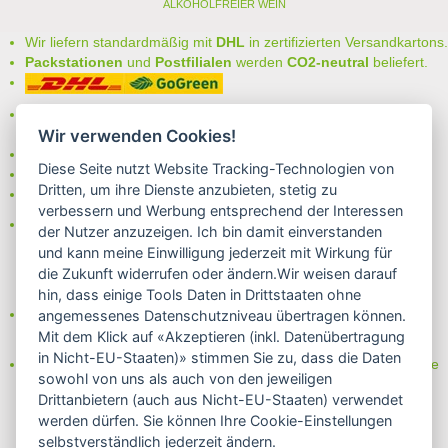
ALKOHOLFREIER WEIN
< zurück
> Alle anderen Weine von La Cantina Pizzolato
Wir liefern standardmäßig mit
DHL
in zertifizierten Versandkartons.
Packstationen
und
Postfilialen
werden
CO2-neutral
beliefert.
Bei uns können Sie unter folgenden
sicheren Zahlungsarten
auswählen:
Wir verwenden Cookies!
- Vorkasse (-2%)
Diese Seite nutzt Website Tracking-Technologien von
- Rechnung
Dritten, um ihre Dienste anzubieten, stetig zu
- Lastschrift/Bankeinzug
verbessern und Werbung entsprechend der Interessen
Das Internetsiegel "GEPRÜFTER SHOP – Sicher einkaufen":
der Nutzer anzuzeigen. Ich bin damit einverstanden
und kann meine Einwilligung jederzeit mit Wirkung für
die Zukunft widerrufen oder ändern.Wir weisen darauf
hin, dass einige Tools Daten in Drittstaaten ohne
Partner von:
angemessenes Datenschutzniveau übertragen können.
Wine in Moderation - bewußt genießen
Mit dem Klick auf «Akzeptieren (inkl. Datenübertragung
in Nicht-EU-Staaten)» stimmen Sie zu, dass die Daten
Erfahren Sie mehr über Biowein in unserem Blog oder Folgen Sie
sowohl von uns als auch von den jeweiligen
uns!
Drittanbietern (auch aus Nicht-EU-Staaten) verwendet
Blog
werden dürfen. Sie können Ihre Cookie-Einstellungen
Facebook
selbstverständlich jederzeit ändern.
Instagram