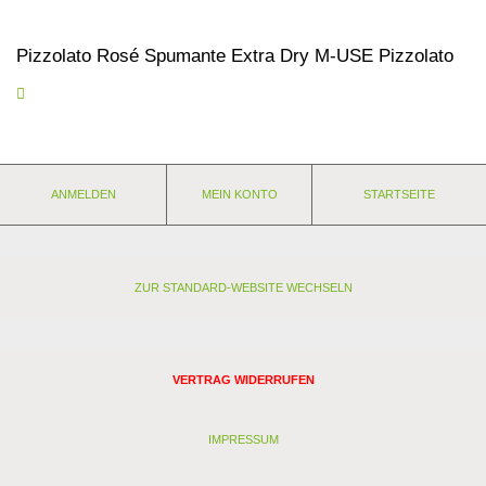
Pizzolato Rosé Spumante Extra Dry M-USE Pizzolato
Eine Verführung in Zartrosa und eleganter Erscheinung. Das
Flaschendesign erinnert an ein edles Parfümflakon.
Harmonisch
und fruchtig mit einem Hauch von Kirsche, Himbeere und
zarten floralen Noten
. Feine Perlage, frisch und saftig. Würde
sich dank des guten Inhalts auch ohne die schicke Flasche
ANMELDEN
MEIN KONTO
STARTSEITE
verkaufen...
absoluter Kundenliebling!
Den Pizzolato Rosé
Spumante Extra Dry gibt es auch in der Kleinflasche:
Pizzolato
Rosé Spumante Extra Dry 0,2l
- das ideale Geschenk für die
kleinen Aufmerksamkeiten des Lebens!
Gold Global Rosé
Masters The Drink Business 2022!
Nährwerte und Zutaten
ZUR STANDARD-WEBSITE WECHSELN
Eigenschaften:
Anbaugebiet: Italien - Venetien
Weingut:
La Cantina Pizzolato
VERTRAG WIDERRUFEN
Rebsorten: Glera, Raboso
Lagerfähigkeit: weitere 2 Jahre
Stil: leicht
IMPRESSUM
Passt zu: Aperitiv, Antipasti, zum Aufmuntern bei Laune-Tief