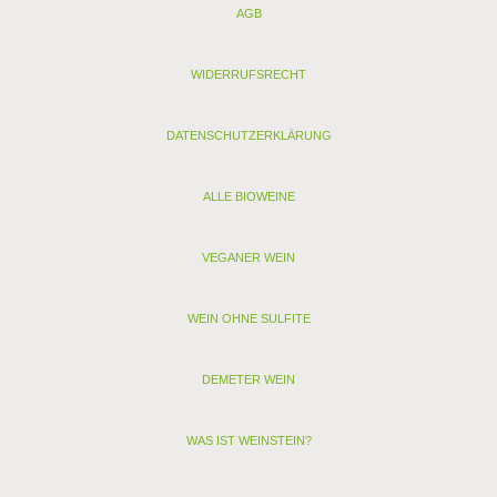
AGB
Zutatenverzeichnis:
Bio Trauben, Bio Saccharose, Weinsäure (L(+)-), Antioxidantien:
Kaliummetabisulfit, Zitronensäure, Unter Schutzatmosphäre
WIDERRUFSRECHT
abgefüllt.
Nährwertangaben je 100 ml:
DATENSCHUTZERKLÄRUNG
Energie: 288 kJ / 69 kcal
Kohlenhydrate: 1,95g, davon Zucker: 1,35g
Enthält geringfügige Mengen von Fett, gesättigten Fettsäuren,
ALLE BIOWEINE
Eiweiß und Salz.
VEGANER WEIN
Analyse:
Kontrollstelle: IT-BIO-005
Verband:
WEIN OHNE SULFITE
Restzucker (g/l): 13,1
Alkohol (Vol. %): 11,1
Säure (g/l): 5,4
DEMETER WEIN
Schwefel (mg/l): 38
Schwefel gesamt (mg/l): 145
Allergenhinweis: enthält Sulfite, Milch, Ei (als vegan
WAS IST WEINSTEIN?
gekennzeichnete Weine enthalten nur Sulfite)