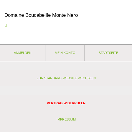
Domaine Boucabeille Monte Nero
Kirschen, Pflaumen, Lakritze und Gewürze. Auf den kargen
Böden des Roussillon gewachsen, daher starke Mineralität und
trotz aller Hitze nicht fett.
Eigenschaften:
ANMELDEN
MEIN KONTO
STARTSEITE
Anbaugebiet: Roussillon
Weingut: Domaine Boucabeille
Rebsorten:
Lagerfähigkeit: 2 - 3 Jahre
Stil:
ZUR STANDARD-WEBSITE WECHSELN
Passt zu:
Analyse:
Kontrollstelle: FR-BIO 11
VERTRAG WIDERRUFEN
Verband: -
Restzucker (g/l): 2
Alkohol (Vol. %): 14
IMPRESSUM
Säure (g/l): 3,26
Schwefel (mg/l):