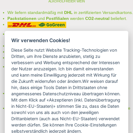
ALKOHOLFREIER WEIN
Wir liefern standardmäßig mit
DHL
in zertifizierten Versandkartons.
Packstationen
und
Postfilialen
werden
CO2-neutral
beliefert.
Bei uns können Sie unter folgenden
sicheren Zahlungsarten
auswählen:
Wir verwenden Cookies!
- Vorkasse (-2%)
Diese Seite nutzt Website Tracking-Technologien von
- Rechnung
Dritten, um ihre Dienste anzubieten, stetig zu
- Lastschrift/Bankeinzug
verbessern und Werbung entsprechend der Interessen
Das Internetsiegel "GEPRÜFTER SHOP – Sicher einkaufen":
der Nutzer anzuzeigen. Ich bin damit einverstanden
und kann meine Einwilligung jederzeit mit Wirkung für
die Zukunft widerrufen oder ändern.Wir weisen darauf
hin, dass einige Tools Daten in Drittstaaten ohne
Partner von:
angemessenes Datenschutzniveau übertragen können.
Wine in Moderation - bewußt genießen
Mit dem Klick auf «Akzeptieren (inkl. Datenübertragung
in Nicht-EU-Staaten)» stimmen Sie zu, dass die Daten
Erfahren Sie mehr über Biowein in unserem Blog oder Folgen Sie
sowohl von uns als auch von den jeweiligen
uns!
Drittanbietern (auch aus Nicht-EU-Staaten) verwendet
Blog
werden dürfen. Sie können Ihre Cookie-Einstellungen
Facebook
selbstverständlich jederzeit ändern.
Instagram