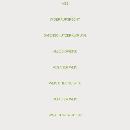
AGB
Schwefel gesamt (mg/l): 100
Allergenhinweis: enthält Sulfite, Milch, Ei (als vegan
gekennzeichnete Weine enthalten nur Sulfite)
WIDERRUFSRECHT
< zurück
> Alle anderen Weine von Domaine Boucabeille
DATENSCHUTZERKLÄRUNG
ALLE BIOWEINE
VEGANER WEIN
WEIN OHNE SULFITE
DEMETER WEIN
WAS IST WEINSTEIN?