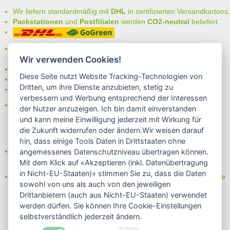
Wir liefern standardmäßig mit
DHL
in zertifizierten Versandkartons.
Packstationen
und
Postfilialen
werden
CO2-neutral
beliefert.
Bei uns können Sie unter folgenden
sicheren Zahlungsarten
auswählen:
Wir verwenden Cookies!
- Vorkasse (-2%)
Diese Seite nutzt Website Tracking-Technologien von
- Rechnung
Dritten, um ihre Dienste anzubieten, stetig zu
- Lastschrift/Bankeinzug
verbessern und Werbung entsprechend der Interessen
Das Internetsiegel "GEPRÜFTER SHOP – Sicher einkaufen":
der Nutzer anzuzeigen. Ich bin damit einverstanden
und kann meine Einwilligung jederzeit mit Wirkung für
die Zukunft widerrufen oder ändern.Wir weisen darauf
hin, dass einige Tools Daten in Drittstaaten ohne
Partner von:
angemessenes Datenschutzniveau übertragen können.
Wine in Moderation - bewußt genießen
Mit dem Klick auf «Akzeptieren (inkl. Datenübertragung
in Nicht-EU-Staaten)» stimmen Sie zu, dass die Daten
Erfahren Sie mehr über Biowein in unserem Blog oder Folgen Sie
sowohl von uns als auch von den jeweiligen
uns!
Drittanbietern (auch aus Nicht-EU-Staaten) verwendet
Blog
werden dürfen. Sie können Ihre Cookie-Einstellungen
Facebook
selbstverständlich jederzeit ändern.
Instagram