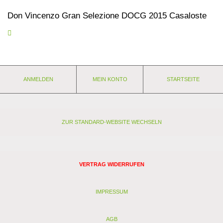
Don Vincenzo Gran Selezione DOCG 2015 Casaloste
Giovanni d’Orsi vinifiziert seinen DON VINCENZO für ein langes
Leben. Entsprechend kommt das Holz in der Jugend deutlich zum
Tragen. Aber dieser Holzeinsatz ist richtig gut! Geröstete
Macadamianüsse, Brasiltabak, Lakritze und Kaffeelikör in der
Nase. Viel reife, tiefdunkle Frucht, typisch 2016er, in der Nase
ANMELDEN
MEIN KONTO
STARTSEITE
und am Gaumen: Pflaumenkompott, Schwarzkirschen, Holunder,
ein Anflug von Trockenfrüchten, dazu Schwarztee, Cola und
dunkle Schokolade. Der Wein bringt unglaublich viel Gewicht auf
die Waage, pure Kraft und 15 % Alkohol. Aber wie so oft rettet die
hohe Sangiovese-Säure die Balance und die Frische auch im
ZUR STANDARD-WEBSITE WECHSELN
warmen Jahrgang 2016. Sehr feine Körnung der Tannine, die
aber noch kaum aufgebrochen sind. Grandios zu einem echten
Bistecca alla fiorentina vom Grill. Lieferung in der 6er Holzkiste.
VERTRAG WIDERRUFEN
Eigenschaften:
Anbaugebiet: Chianti Classico
Weingut: Casaloste
IMPRESSUM
Rebsorten: Sangiovese
Lagerfähigkeit: jetzt + 7-8 Jahre
AGB
Stil: trocken