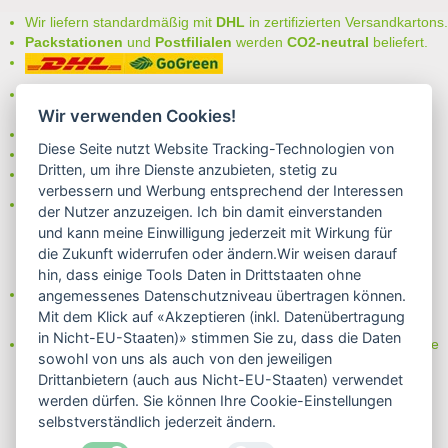
Wir liefern standardmäßig mit
DHL
in zertifizierten Versandkartons.
Packstationen
und
Postfilialen
werden
CO2-neutral
beliefert.
Bei uns können Sie unter folgenden
sicheren Zahlungsarten
auswählen:
Wir verwenden Cookies!
- Vorkasse (-2%)
Diese Seite nutzt Website Tracking-Technologien von
- Rechnung
Dritten, um ihre Dienste anzubieten, stetig zu
- Lastschrift/Bankeinzug
verbessern und Werbung entsprechend der Interessen
Das Internetsiegel "GEPRÜFTER SHOP – Sicher einkaufen":
der Nutzer anzuzeigen. Ich bin damit einverstanden
und kann meine Einwilligung jederzeit mit Wirkung für
die Zukunft widerrufen oder ändern.Wir weisen darauf
hin, dass einige Tools Daten in Drittstaaten ohne
Partner von:
angemessenes Datenschutzniveau übertragen können.
Wine in Moderation - bewußt genießen
Mit dem Klick auf «Akzeptieren (inkl. Datenübertragung
in Nicht-EU-Staaten)» stimmen Sie zu, dass die Daten
Erfahren Sie mehr über Biowein in unserem Blog oder Folgen Sie
sowohl von uns als auch von den jeweiligen
uns!
Drittanbietern (auch aus Nicht-EU-Staaten) verwendet
Blog
werden dürfen. Sie können Ihre Cookie-Einstellungen
Facebook
selbstverständlich jederzeit ändern.
Instagram