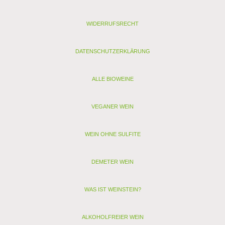
Allergenhinweis: enthält Sulfite, Milch, Ei (als vegan
gekennzeichnete Weine enthalten nur Sulfite)
WIDERRUFSRECHT
< zurück
> Alle anderen Weine von KNOBLOCH - Ober-Flörsheim
DATENSCHUTZERKLÄRUNG
ALLE BIOWEINE
VEGANER WEIN
WEIN OHNE SULFITE
DEMETER WEIN
WAS IST WEINSTEIN?
ALKOHOLFREIER WEIN