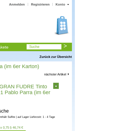
Anmelden
Registrieren
Konto
kete
Suche
Zurück zur Übersicht
(im 6er Karton)
nächster Artikel
GRAN FUDRE Tinto
1 Pablo Parra (im 6er
sche
enthält Sulfite | auf Lager Lieferzeit: 1 - 4 Tage
x 0,75 l) 46,74 €