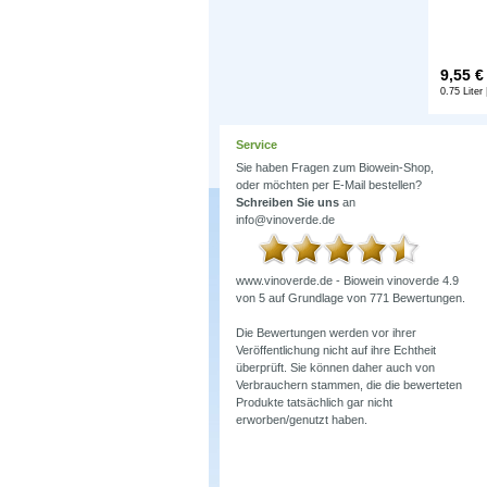
9,55
€
0.75 Liter 
Service
Sie haben Fragen zum Biowein-Shop,
oder möchten per E-Mail bestellen?
Schreiben Sie uns
an
info@vinoverde.de
www.vinoverde.de - Biowein
vinoverde
4.9
von
5
auf Grundlage von
771
Bewertungen.
Die Bewertungen werden vor ihrer
Veröffentlichung nicht auf ihre Echtheit
überprüft. Sie können daher auch von
Verbrauchern stammen, die die bewerteten
Produkte tatsächlich gar nicht
erworben/genutzt haben.