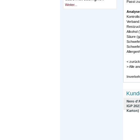
Passt zu
Weiter...
Analyse
Kontroll
Verband
Restzucke
Alkohol (
Säure (g/
Schwefel
Schwefel
Allergenh
< zurück
> Alle a
Inverkeh
Kunde
Nero d'A
IGP 202
Karton)