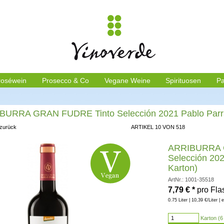
roséwein
Prosecco & Co
Vegane Weine
Spirituosen
Pa
BURRA GRAN FUDRE Tinto Selección 2021 Pablo Parra 
 zurück
ARTIKEL 10 VON 518
ARRIBURRA 
Selección 202
Karton)
ArtNr.: 1001-35518
7,79
€
*
pro Fla
0.75 Liter | 10,39 €/Liter | 
Karton (6 