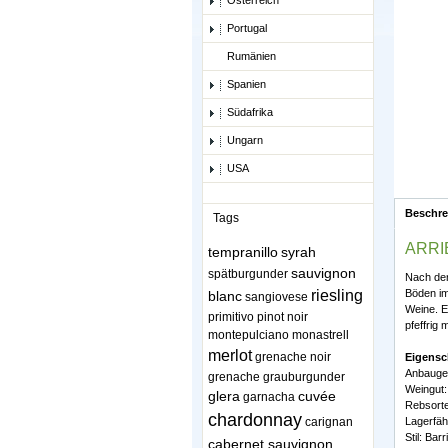
Österreich
Portugal
Rumänien
Spanien
Südafrika
Ungarn
USA
Beschr
Tags
ARRIB
tempranillo
syrah
sauvignon
spätburgunder
Nach der
riesling
Böden im
blanc
sangiovese
Weine. E
primitivo
pinot noir
pfeffrig 
montepulciano
monastrell
merlot
grenache noir
Eigensc
Anbaugeb
grenache
grauburgunder
Weingut:
glera
cuvée
garnacha
Rebsort
chardonnay
carignan
Lagerfäh
Stil: Bar
cabernet sauvignon