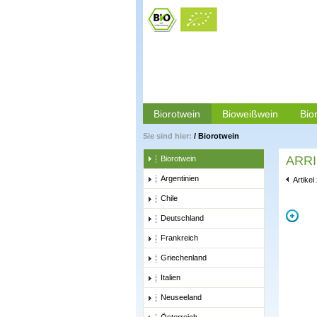
Biorotwein
Bioweißwein
Bio
Sie sind hier:
/
Biorotwein
ARRI
Biorotwein
Argentinien
Artikel
Chile
Deutschland
Frankreich
Griechenland
Italien
Neuseeland