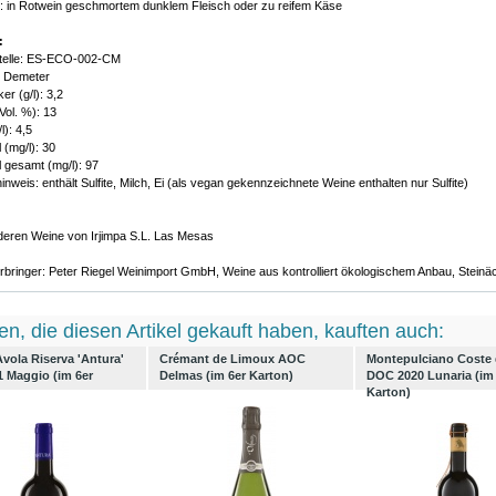
: in Rotwein geschmortem dunklem Fleisch oder zu reifem Käse
:
stelle: ES-ECO-002-CM
: Demeter
r (g/l): 3,2
Vol. %): 13
l): 4,5
 (mg/l): 30
 gesamt (mg/l): 97
inweis: enthält Sulfite, Milch, Ei (als vegan gekennzeichnete Weine enthalten nur Sulfite)
nderen Weine von Irjimpa S.L. Las Mesas
rbringer: Peter Riegel Weinimport GmbH, Weine aus kontrolliert ökologischem Anbau, Stein
n, die diesen Artikel gekauft haben, kauften auch:
vola Riserva 'Antura'
Crémant de Limoux AOC
Montepulciano Coste 
1 Maggio (im 6er
Delmas (im 6er Karton)
DOC 2020 Lunaria (im
Karton)