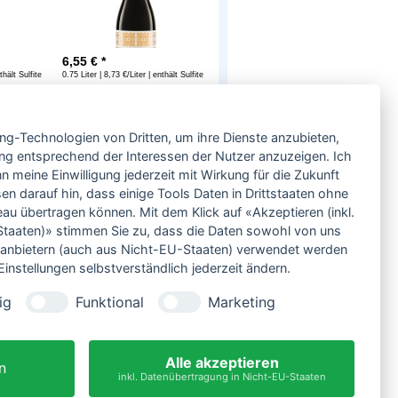
6,55
€ *
thält Sulfite
0.75 Liter | 8,73 €/Liter | enthält Sulfite
Service
ing-Technologien von Dritten, um ihre Dienste anzubieten,
Neben einem ausgesuchten Sortiment an
Biowein, Biospirituosen und Biofeinkost bieten
ng entsprechend der Interessen der Nutzer anzuzeigen. Ich
wir Ihnen u.a. folgende
Vorteile
:
 meine Einwilligung jederzeit mit Wirkung für die Zukunft
große Auswahl
en darauf hin, dass einige Tools Daten in Drittstaaten ohne
nur 5,79 EUR Versand (DE)
 übertragen können. Mit dem Klick auf «Akzeptieren (inkl.
ab 95 EUR frei Haus (DE)
taaten)» stimmen Sie zu, dass die Daten sowohl von uns
14 Tage Rückgaberecht
ittanbietern (auch aus Nicht-EU-Staaten) verwendet werden
sichere Zahlung
instellungen selbstverständlich jederzeit ändern.
Kauf auf Rechnung
bei Vorkasse -2%
ig
Funktional
Marketing
Bio-zertifizierter Shop
CO2-neutraler Versand
Alle akzeptieren
n
inkl. Datenübertragung in Nicht-EU-Staaten