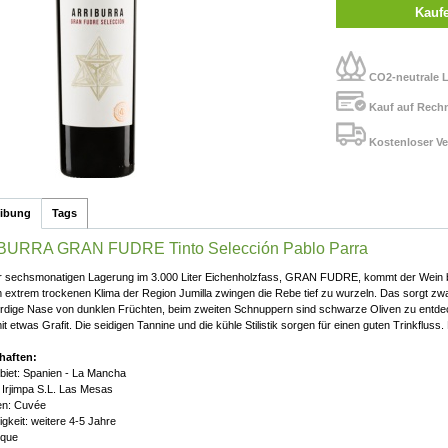
Kauf
CO2-neutrale L
Kauf auf Rech
Kostenloser Ve
eibung
Tags
URRA GRAN FUDRE Tinto Selección Pablo Parra
 sechsmonatigen Lagerung im 3.000 Liter Eichenholzfass, GRAN FUDRE, kommt der Wein berei
 extrem trockenen Klima der Region Jumilla zwingen die Rebe tief zu wurzeln. Das sorgt zwar
rdige Nase von dunklen Früchten, beim zweiten Schnuppern sind schwarze Oliven zu entdec
mit etwas Grafit. Die seidigen Tannine und die kühle Stilistik sorgen für einen guten Trinkfluss
haften:
iet: Spanien - La Mancha
 Irjimpa S.L. Las Mesas
en: Cuvée
igkeit: weitere 4-5 Jahre
rique