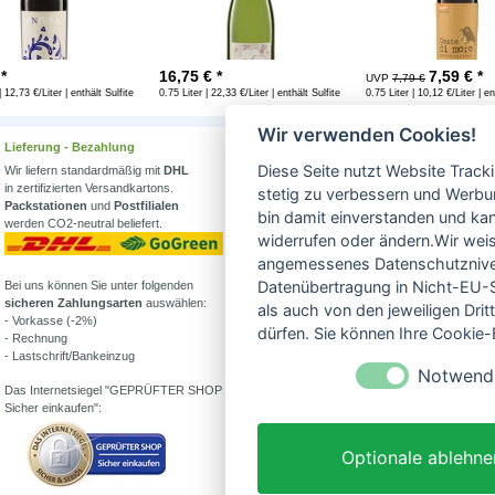
 *
16,75
€ *
7,59
€ *
UVP
7,79 €
| 12,73 €/Liter | enthält Sulfite
0.75 Liter | 22,33 €/Liter | enthält Sulfite
0.75 Liter | 10,12 €/Liter | en
Wir verwenden Cookies!
Lieferung - Bezahlung
Wissenswertes
Diese Seite nutzt Website Track
Wir liefern standardmäßig mit
DHL
Erfahren Sie mehr über
in zertifizierten Versandkartons.
Biowein in unserem Blog
stetig zu verbessern und Werbu
Packstationen
und
Postfilialen
oder Folgen Sie uns!
bin damit einverstanden und kann
werden CO2-neutral beliefert.
Blog
widerrufen oder ändern.Wir weis
Facebook
angemessenes Datenschutzniveau
Datenübertragung in Nicht-EU-S
Bei uns können Sie unter folgenden
Instagram
sicheren Zahlungsarten
auswählen:
als auch von den jeweiligen Dr
- Vorkasse (-2%)
Alle Bioweine
dürfen. Sie können Ihre Cookie-E
- Rechnung
Veganer Wein
- Lastschrift/Bankeinzug
Wein ohne Sulfite
Notwend
Demeter Wein
Das Internetsiegel "GEPRÜFTER SHOP –
Was ist Weinstein?
Sicher einkaufen":
Alkoholfreier Wein
Partner von:
Optionale ablehne
Wine in Moderation - bewußt genießen