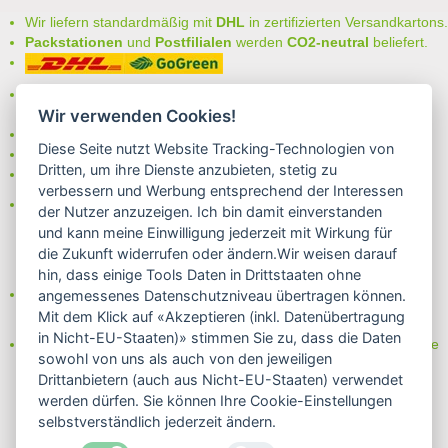
Wir liefern standardmäßig mit
DHL
in zertifizierten Versandkartons.
Packstationen
und
Postfilialen
werden
CO2-neutral
beliefert.
Bei uns können Sie unter folgenden
sicheren Zahlungsarten
auswählen:
Wir verwenden Cookies!
- Vorkasse (-2%)
Diese Seite nutzt Website Tracking-Technologien von
- Rechnung
Dritten, um ihre Dienste anzubieten, stetig zu
- Lastschrift/Bankeinzug
verbessern und Werbung entsprechend der Interessen
Das Internetsiegel "GEPRÜFTER SHOP – Sicher einkaufen":
der Nutzer anzuzeigen. Ich bin damit einverstanden
und kann meine Einwilligung jederzeit mit Wirkung für
die Zukunft widerrufen oder ändern.Wir weisen darauf
hin, dass einige Tools Daten in Drittstaaten ohne
Partner von:
angemessenes Datenschutzniveau übertragen können.
Wine in Moderation - bewußt genießen
Mit dem Klick auf «Akzeptieren (inkl. Datenübertragung
in Nicht-EU-Staaten)» stimmen Sie zu, dass die Daten
Erfahren Sie mehr über Biowein in unserem Blog oder Folgen Sie
sowohl von uns als auch von den jeweiligen
uns!
Drittanbietern (auch aus Nicht-EU-Staaten) verwendet
Blog
werden dürfen. Sie können Ihre Cookie-Einstellungen
Facebook
selbstverständlich jederzeit ändern.
Instagram