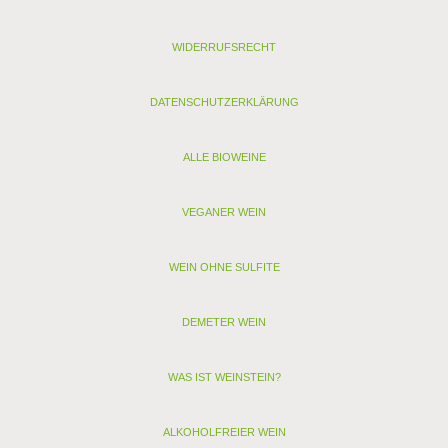
Säure (g/l): 5,4
Schwefel (mg/l): 25
WIDERRUFSRECHT
Schwefel gesamt (mg/l): 73
Allergenhinweis: enthält Sulfite, Milch, Ei (als vegan
gekennzeichnete Weine enthalten nur Sulfite)
DATENSCHUTZERKLÄRUNG
< zurück
> Alle anderen Weine von Brandini
ALLE BIOWEINE
VEGANER WEIN
WEIN OHNE SULFITE
DEMETER WEIN
WAS IST WEINSTEIN?
ALKOHOLFREIER WEIN