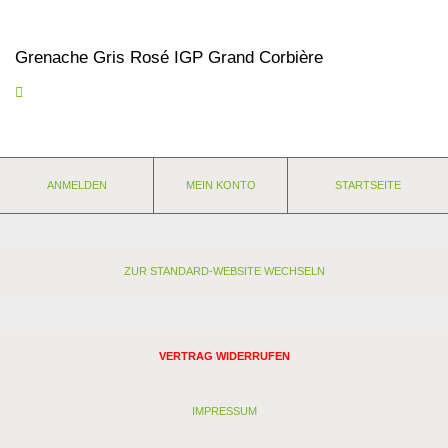
Grenache Gris Rosé IGP Grand Corbière
Eine Zeit lang stand Grenache Gris auf der Liste der
unerwünschten und daher zu rodenden Rebsorten.
Unverständlich, wenn wir diesen herrlichen Rosé betrachten. Die
Sorte geht eine perfekte Symbiose mit Grenache Noir ein. Ganz
zart lachsfarben, nicht so beerenfruchtig, sondern elegant würzig
ANMELDEN
MEIN KONTO
STARTSEITE
zeigt er einen ganz eigenen überaus angenehmen Charakter.
Nährwerte und Zutaten
Eigenschaften:
Anbaugebiet: Frankreich - Sables du Golfe du Lion
ZUR STANDARD-WEBSITE WECHSELN
Weingut: Grand Corbière LANGUEDOC
Rebsorten: Grenache Gris, Grenache Noir
Lagerfähigkeit: 2 Jahre
Stil: kräftig
VERTRAG WIDERRUFEN
Passt zu: geräuchertem Fisch, geräuchertem Fleisch,
Schokoladendesserts
IMPRESSUM
Zutatenverzeichnis: