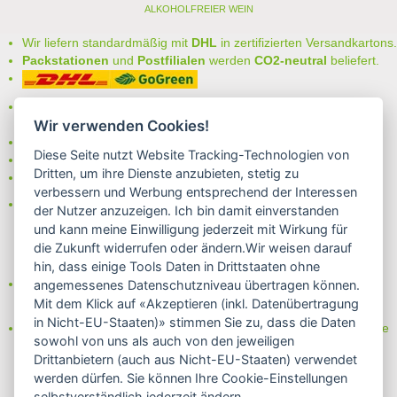
ALKOHOLFREIER WEIN
Wir liefern standardmäßig mit
DHL
in zertifizierten Versandkartons.
Packstationen
und
Postfilialen
werden
CO2-neutral
beliefert.
Bei uns können Sie unter folgenden
sicheren Zahlungsarten
auswählen:
Wir verwenden Cookies!
- Vorkasse (-2%)
Diese Seite nutzt Website Tracking-Technologien von
- Rechnung
Dritten, um ihre Dienste anzubieten, stetig zu
- Lastschrift/Bankeinzug
verbessern und Werbung entsprechend der Interessen
Das Internetsiegel "GEPRÜFTER SHOP – Sicher einkaufen":
der Nutzer anzuzeigen. Ich bin damit einverstanden
und kann meine Einwilligung jederzeit mit Wirkung für
die Zukunft widerrufen oder ändern.Wir weisen darauf
hin, dass einige Tools Daten in Drittstaaten ohne
Partner von:
angemessenes Datenschutzniveau übertragen können.
Wine in Moderation - bewußt genießen
Mit dem Klick auf «Akzeptieren (inkl. Datenübertragung
in Nicht-EU-Staaten)» stimmen Sie zu, dass die Daten
Erfahren Sie mehr über Biowein in unserem Blog oder Folgen Sie
sowohl von uns als auch von den jeweiligen
uns!
Drittanbietern (auch aus Nicht-EU-Staaten) verwendet
Blog
werden dürfen. Sie können Ihre Cookie-Einstellungen
Facebook
selbstverständlich jederzeit ändern.