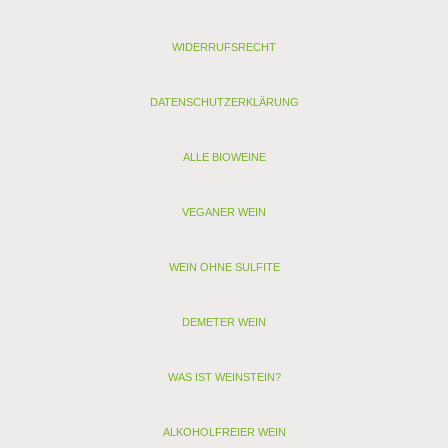
gekennzeichnete Weine enthalten nur Sulfite)
WIDERRUFSRECHT
< zurück
> Alle anderen Weine von Ferran - Saint Pierre de Bat
DATENSCHUTZERKLÄRUNG
ALLE BIOWEINE
VEGANER WEIN
WEIN OHNE SULFITE
DEMETER WEIN
WAS IST WEINSTEIN?
ALKOHOLFREIER WEIN