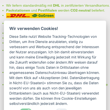
Wir liefern standardmäßig mit
DHL
in zertifizierten Versandkartons.
Packstationen
und
Postfilialen
werden
CO2-neutral
beliefert.
Bei uns können Sie unter folgenden
sicheren Zahlungsarten
auswählen:
Wir verwenden Cookies!
- Vorkasse (-2%)
Diese Seite nutzt Website Tracking-Technologien von
- Rechnung
Dritten, um ihre Dienste anzubieten, stetig zu
- Lastschrift/Bankeinzug
verbessern und Werbung entsprechend der Interessen
Das Internetsiegel "GEPRÜFTER SHOP – Sicher einkaufen":
der Nutzer anzuzeigen. Ich bin damit einverstanden
und kann meine Einwilligung jederzeit mit Wirkung für
die Zukunft widerrufen oder ändern.Wir weisen darauf
hin, dass einige Tools Daten in Drittstaaten ohne
Partner von:
angemessenes Datenschutzniveau übertragen können.
Wine in Moderation - bewußt genießen
Mit dem Klick auf «Akzeptieren (inkl. Datenübertragung
in Nicht-EU-Staaten)» stimmen Sie zu, dass die Daten
Erfahren Sie mehr über Biowein in unserem Blog oder Folgen Sie
sowohl von uns als auch von den jeweiligen
uns!
Drittanbietern (auch aus Nicht-EU-Staaten) verwendet
Blog
werden dürfen. Sie können Ihre Cookie-Einstellungen
Facebook
selbstverständlich jederzeit ändern.
Instagram