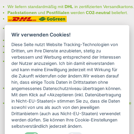
Wir liefern standardmäßig mit
DHL
in zertifizierten Versandkartons.
Packstationen
und
Postfilialen
werden
CO2-neutral
beliefert.
Bei uns können Sie unter folgenden
sicheren Zahlungsarten
auswählen:
Wir verwenden Cookies!
- Vorkasse (-2%)
Diese Seite nutzt Website Tracking-Technologien von
- Rechnung
Dritten, um ihre Dienste anzubieten, stetig zu
- Lastschrift/Bankeinzug
verbessern und Werbung entsprechend der Interessen
Das Internetsiegel "GEPRÜFTER SHOP – Sicher einkaufen":
der Nutzer anzuzeigen. Ich bin damit einverstanden
und kann meine Einwilligung jederzeit mit Wirkung für
die Zukunft widerrufen oder ändern.Wir weisen darauf
hin, dass einige Tools Daten in Drittstaaten ohne
Partner von:
angemessenes Datenschutzniveau übertragen können.
Wine in Moderation - bewußt genießen
Mit dem Klick auf «Akzeptieren (inkl. Datenübertragung
in Nicht-EU-Staaten)» stimmen Sie zu, dass die Daten
Erfahren Sie mehr über Biowein in unserem Blog oder Folgen Sie
sowohl von uns als auch von den jeweiligen
uns!
Drittanbietern (auch aus Nicht-EU-Staaten) verwendet
Blog
werden dürfen. Sie können Ihre Cookie-Einstellungen
Facebook
selbstverständlich jederzeit ändern.
Instagram