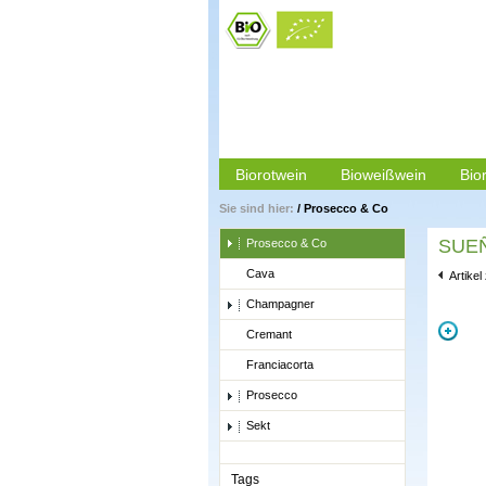
Biorotwein
Bioweißwein
Bio
Sie sind hier:
/
Prosecco & Co
SUEÑO
Prosecco & Co
Cava
Artikel
Champagner
Cremant
Franciacorta
Prosecco
Sekt
Tags