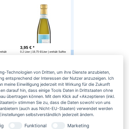
3,95
€ *
enthält
0.2 Liter | 19,75 €/Liter | enthält Sulfite
Service
ing-Technologien von Dritten, um ihre Dienste anzubieten,
Neben einem ausgesuchten Sortiment an
Biowein, Biospirituosen und Biofeinkost bieten
ng entsprechend der Interessen der Nutzer anzuzeigen. Ich
wir Ihnen u.a. folgende
Vorteile
:
 meine Einwilligung jederzeit mit Wirkung für die Zukunft
große Auswahl
en darauf hin, dass einige Tools Daten in Drittstaaten ohne
nur 5,79 EUR Versand (DE)
 übertragen können. Mit dem Klick auf «Akzeptieren (inkl.
ab 95 EUR frei Haus (DE)
taaten)» stimmen Sie zu, dass die Daten sowohl von uns
14 Tage Rückgaberecht
ittanbietern (auch aus Nicht-EU-Staaten) verwendet werden
sichere Zahlung
instellungen selbstverständlich jederzeit ändern.
Kauf auf Rechnung
bei Vorkasse -2%
ig
Funktional
Marketing
Bio-zertifizierter Shop