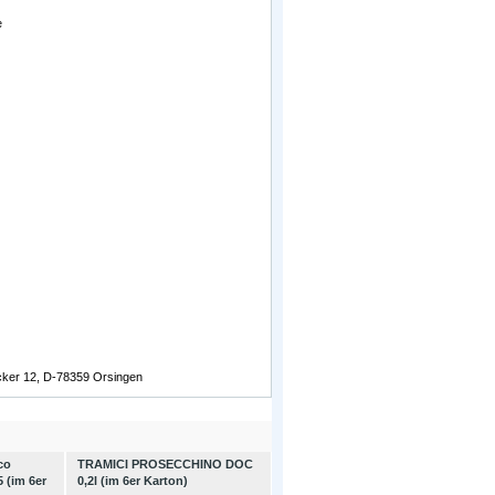
e
äcker 12, D-78359 Orsingen
co
TRAMICI PROSECCHINO DOC
5 (im 6er
0,2l (im 6er Karton)