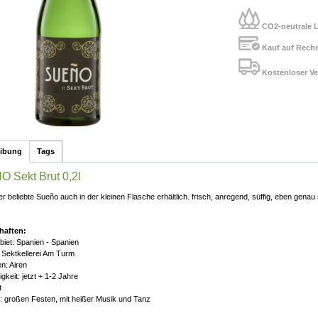
CO2-neutrale L
Kauf auf Rech
Kostenloser Ve
eibung
Tags
 Sekt Brut 0,2l
er beliebte Sueño auch in der kleinen Flasche erhältlich. frisch, anregend, süffig, eben genau 
haften:
iet: Spanien - Spanien
 Sektkellerei Am Turm
n: Airen
gkeit: jetzt + 1-2 Jahre
t
: großen Festen, mit heißer Musik und Tanz