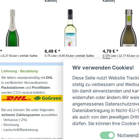
Karton)
Karton)
 *
6,49
€ *
4,79
€ *
| 13,27 €/Liter | enthält Sulfite
0.75 Liter | 8,65 €/Liter | enthält Sulfite
0.375 Liter | 12,77 €/Liter | 
Sulfite
Wir verwenden Cookies!
Lieferung - Bezahlung
Wissenswertes
Diese Seite nutzt Website Track
Wir liefern standardmäßig mit
DHL
Erfahren Sie mehr über
in zertifizierten Versandkartons.
Biowein in unserem Blog
stetig zu verbessern und Werbu
Packstationen
und
Postfilialen
oder Folgen Sie uns!
bin damit einverstanden und kann
werden CO2-neutral beliefert.
Blog
widerrufen oder ändern.Wir weis
Facebook
angemessenes Datenschutzniveau
Datenübertragung in Nicht-EU-S
Bei uns können Sie unter folgenden
Instagram
sicheren Zahlungsarten
auswählen:
als auch von den jeweiligen Dr
- Vorkasse (-2%)
Alle Bioweine
dürfen. Sie können Ihre Cookie-E
- Rechnung
Veganer Wein
- Lastschrift/Bankeinzug
Wein ohne Sulfite
Notwend
Demeter Wein