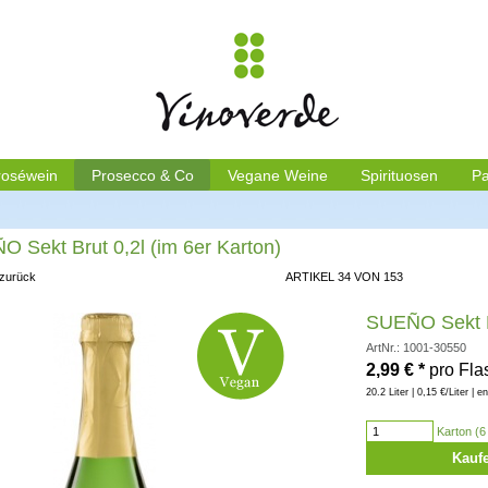
roséwein
Prosecco & Co
Vegane Weine
Spirituosen
Pa
 Sekt Brut 0,2l (im 6er Karton)
 zurück
ARTIKEL 34 VON 153
SUEÑO Sekt Br
ArtNr.: 1001-30550
2,99
€
*
pro Fla
20.2 Liter | 0,15 €/Liter | e
Karton (6 
Kauf