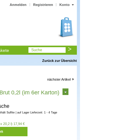
Anmelden
Registrieren
Konto
kete
Suche
Zurück zur Übersicht
nächster Artikel
ut 0,2l (im 6er Karton)
sche
nthält Sulfite | auf Lager Lieferzeit: 1 - 4 Tage
x 20,2 l) 17,94 €
en