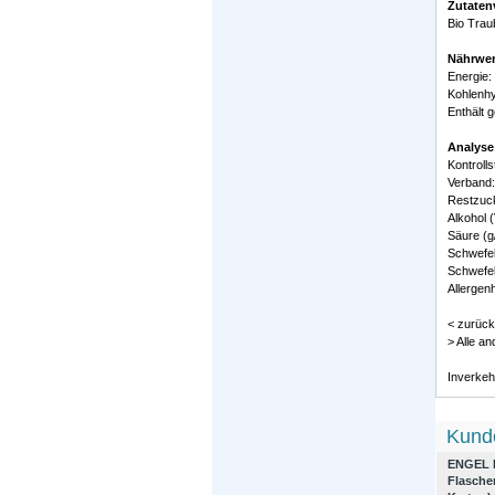
Zutaten
Bio Trau
Nährwer
Energie:
Kohlenhy
Enthält 
Analyse
Kontrol
Verband:
Restzuck
Alkohol (
Säure (g/
Schwefel
Schwefel
Allergenh
< zurück
> Alle a
Inverkeh
Kunde
ENGEL R
Flasche