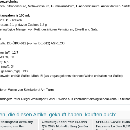
verzeichnis:
ben, Zitronensäure, Metaweinsäure, Gummiarabikum, L-Ascorbinsäure, Antioxidantien: Sulfit
tangaben je 100 ml:
 289 kJ / 69 kcal
drate: 2,1 g, davon Zucker: 1,2 g
geringfügige Mengen von Fett, gesättigten Fettsäuren, Eiweiß und Salz.
:
lstelle: DE-ÖKO-012 (vorher DE-012) AGRECO
er (g/l): 12,7
Vol. %): 11
l): 5,5
 (mg/l): 34
 gesamt (mg/l): 133
inweis: enthält Sulfite, Milch, Ei (als vegan gekennzeichnete Weine enthalten nur Sulfite)
nderen Weine von Sektkellerei Am Turm
rbringer: Peter Riegel Weinimport GmbH, Weine aus kontrolliert ökologischem Anbau, Stein
n, die diesen Artikel gekauft haben, kauften auch:
ieslingsekt extra-dry
Grauburgunder Pfalz ECOVIN
SPECIAL CUVÉE Bian
ngärung (im 6er
QW 2025 Mohr-Gutting (im 6er
Frizzante La Jara 0,37