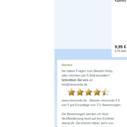
Karton)
9,95
€
0.75 Liter 
Service
Sie haben Fragen zum Biowein-Shop,
oder möchten per E-Mail bestellen?
Schreiben Sie uns
an
info@vinoverde.de
www.vinoverde.de - Biowein
vinoverde
4.9
von
5
auf Grundlage von
771
Bewertungen.
Die Bewertungen werden vor ihrer
Veröffentlichung nicht auf ihre Echtheit
überprüft. Sie können daher auch von