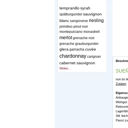
tempranillo
syrah
sauvignon
spätburgunder
riesling
blanc
sangiovese
primitivo
pinot noir
montepulciano
monastrell
merlot
grenache noir
grenache
grauburgunder
glera
cuvée
garnacha
chardonnay
carignan
Beschr
cabernet sauvignon
Weiter...
SUEÑO
nun ist d
Zutaten
Eigensc
Anbaugeb
Weingut:
Rebsorte
Lagerfähi
Stil: leich
Passt zu